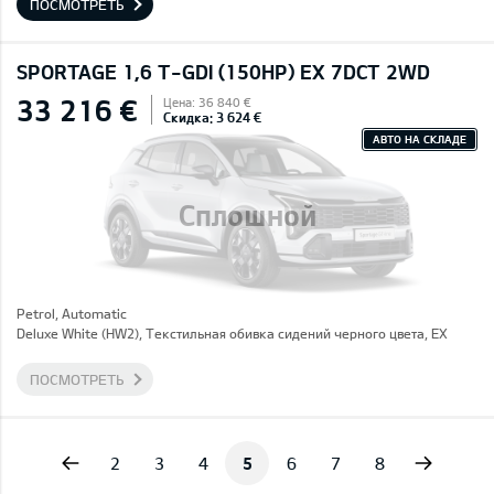
ПОСМОТРЕТЬ
SPORTAGE 1,6 T-GDI (150HP) EX 7DCT 2WD
33 216 €
Цена: 36 840 €
Скидка: 3 624 €
АВТО НА СКЛАДЕ
Сплошной
Petrol, Automatic
Deluxe White (HW2), Текстильная обивка сидений черного цвета, EX
ПОСМОТРЕТЬ
vious
Next
2
3
4
5
6
7
8