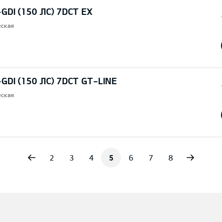
-GDI (150 ЛС) 7DCT EX
еская
-GDI (150 ЛС) 7DCT GT-LINE
еская
vious
Next
2
3
4
5
6
7
8