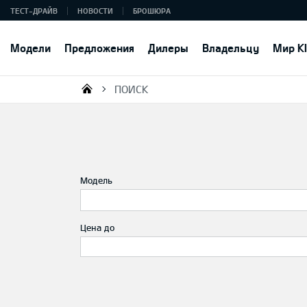
ТЕСТ-ДРАЙВ
НОВОСТИ
БРОШЮРА
Модели
Предложения
Дилеры
Владельцу
Мир K
ПОИСК
KIA AUTO AS
Модель
Цена до