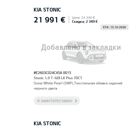
KIA STONIC
21 991 €
Цена: 24 340 €
Скидка: 2 349 €
ETA: 15.10.2026
Добавлено в закладки
#E2603C024C45A 0015
Stonic 1,0 T-GDI LX Plus 7DCT
Snow White Pearl (SWP),Текстильная обивка сидений
черного цвета
Я ЗАИНТЕРЕСОВАН!
KIA STONIC