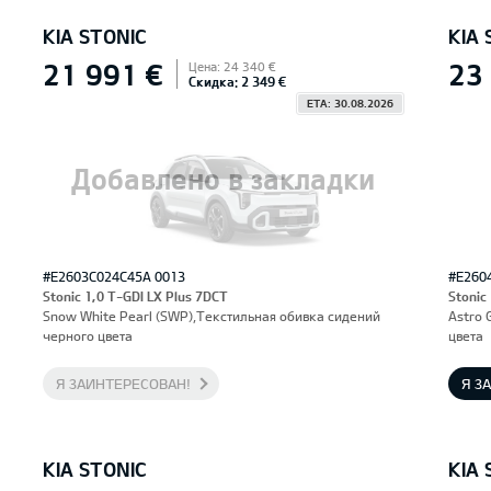
KIA STONIC
KIA 
21 991 €
23
Цена: 24 340 €
Скидка: 2 349 €
ETA: 30.08.2026
Добавлено в закладки
#E2603C024C45A 0013
#E260
Stonic 1,0 T-GDI LX Plus 7DCT
Stonic
Snow White Pearl (SWP),Текстильная обивка сидений
Astro 
черного цвета
цвета
Я ЗАИНТЕРЕСОВАН!
Я З
KIA STONIC
KIA 