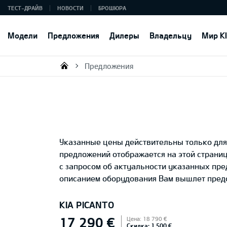
ТЕСТ-ДРАЙВ
НОВОСТИ
БРОШЮРА
Модели
Предложения
Дилеры
Владельцу
Мир K
Предложения
KIA AUTO AS
Указанные цены действительны только для 
предложений отображается на этой страни
с запросом об актуальности указанных пр
описанием оборудования Вам вышлет предс
KIA PICANTO
17 290 €
Цена: 18 790 €
Скидка: 1 500 €