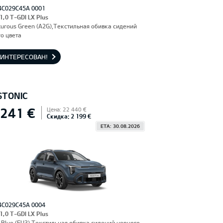
4C029C45A 0001
 1,0 T-GDI LX Plus
urous Green (A2G),Текстильная обивка сидений
о цвета
АИНТЕРЕСОВАН!
STONIC
 241 €
Цена: 22 440 €
Скидка: 2 199 €
ETA: 30.08.2026
4C029C45A 0004
 1,0 T-GDI LX Plus
Blue (EU3),Текстильная обивка сидений черного