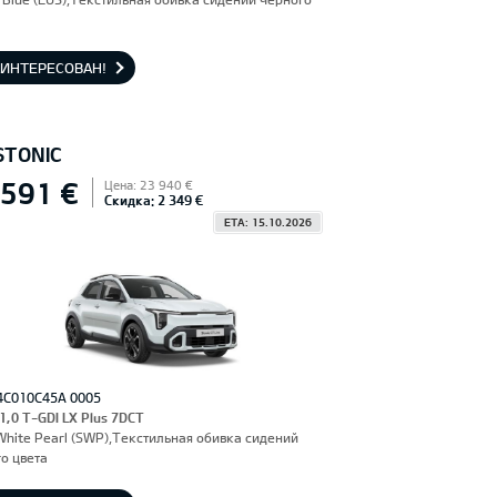
АИНТЕРЕСОВАН!
STONIC
 591 €
Цена: 23 940 €
Скидка: 2 349 €
ETA: 15.10.2026
4C010C45A 0005
 1,0 T-GDI LX Plus 7DCT
hite Pearl (SWP),Текстильная обивка сидений
о цвета