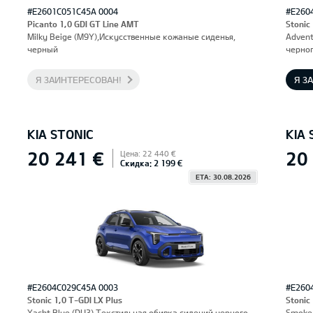
#E2601C051C45A 0004
#E260
Picanto 1,0 GDI GT Line AMT
Stonic
Milky Beige (M9Y),Искусственные кожаные сиденья,
Advent
черный
черног
Я ЗАИНТЕРЕСОВАН!
Я З
KIA STONIC
KIA 
20 241 €
20
Цена: 22 440 €
Скидка: 2 199 €
ETA: 30.08.2026
#E2604C029C45A 0003
#E260
Stonic 1,0 T-GDI LX Plus
Stonic
Yacht Blue (DU3),Текстильная обивка сидений черного
Smoke 