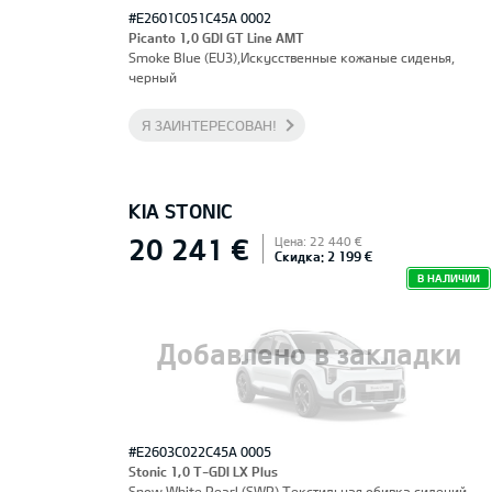
#E2601C051C45A 0002
Picanto 1,0 GDI GT Line AMT
Smoke Blue (EU3),Искусственные кожаные сиденья,
черный
Я ЗАИНТЕРЕСОВАН!
KIA STONIC
20 241 €
Цена: 22 440 €
Скидка: 2 199 €
В НАЛИЧИИ
Добавлено в закладки
#E2603C022C45A 0005
Stonic 1,0 T-GDI LX Plus
Snow White Pearl (SWP),Текстильная обивка сидений