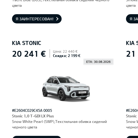
цвета
цвета
Я ЗАИНТЕРЕСОВАН!
Я З
KIA STONIC
KIA 
20 241 €
21
Цена: 22 440 €
Скидка: 2 199 €
ETA: 30.08.2026
#E2604C029C45A 0005
#E260
Stonic 1,0 T-GDI LX Plus
Stonic
Snow White Pearl (SWP),Текстильная обивка сидений
Snow W
черного цвета
черног