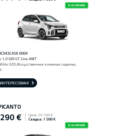
В НАЛИЧИИ
4C043C45A 0004
o 1,0 GDI GT Line AMT
White (UD),Искусственные кожаные сиденья,
й
АИНТЕРЕСОВАН!
 PICANTO
 290 €
Цена: 20 790 €
Скидка: 1 500 €
В НАЛИЧИИ