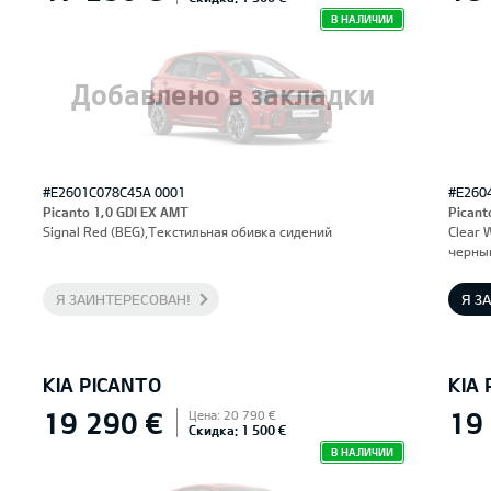
В НАЛИЧИИ
Добавлено в закладки
#E2601C078C45A 0001
#E260
Picanto 1,0 GDI EX AMT
Picant
Signal Red (BEG),Текстильная обивка сидений
Clear 
черны
Я ЗАИНТЕРЕСОВАН!
Я З
KIA PICANTO
KIA
19 290 €
19
Цена: 20 790 €
Скидка: 1 500 €
В НАЛИЧИИ