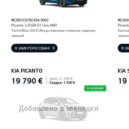
#E2601C076C45A 0002
#E260
Picanto 1,0 GDI GT Line AMT
Picant
Yacht Blue (DU3),Искусственные кожаные сиденья,
Aurora
черный
черны
Я ЗАИНТЕРЕСОВАН!
Я З
KIA PICANTO
KIA 
19 790 €
19
Цена: 21 290 €
Скидка: 1 500 €
В НАЛИЧИИ
Добавлено в закладки