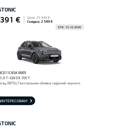
STONIC
 391 €
Цена: 25 940 €
Скидка: 2 549 €
ETA: 15.10.2026
4C011C45A 0005
 1,0 T-GDI EX 7DCT
Gray (M7G),Текстильная обивка сидений черного
АИНТЕРЕСОВАН!
STONIC