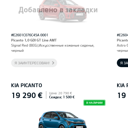
Добавлено в закладки
#E2601C076C45A 0001
#E260
Picanto 1,0 GDI GT Line AMT
Picant
Signal Red (BEG),Искусственные кожаные сиденья,
Astro 
черный
черны
Я ЗАИНТЕРЕСОВАН!
Я З
KIA PICANTO
KIA
19 290 €
19
Цена: 20 790 €
Скидка: 1 500 €
В НАЛИЧИИ