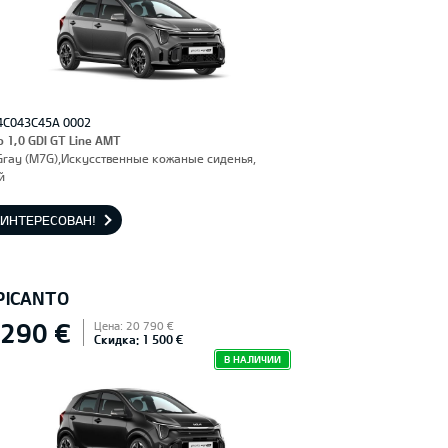
4C043C45A 0002
o 1,0 GDI GT Line AMT
Gray (M7G),Искусственные кожаные сиденья,
й
АИНТЕРЕСОВАН!
 PICANTO
 290 €
Цена: 20 790 €
Скидка: 1 500 €
В НАЛИЧИИ