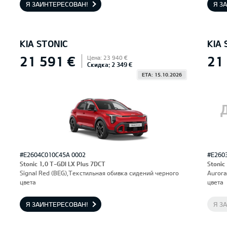
Я ЗАИНТЕРЕСОВАН!
Я З
KIA STONIC
KIA 
21 591 €
21
Цена: 23 940 €
Скидка: 2 349 €
ETA: 15.10.2026
#E2604C010C45A 0002
#E260
Stonic 1,0 T-GDI LX Plus 7DCT
Stonic
Signal Red (BEG),Текстильная обивка сидений черного
Aurora
цвета
цвета
Я ЗАИНТЕРЕСОВАН!
Я З