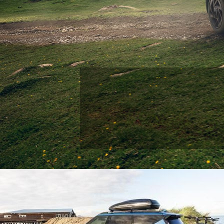
Kia aksesuāri
" >