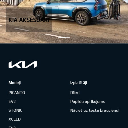
KIA AKSESUĀRI
Modeļi
Izplatītāji
PICANTO
Dīleri
EV2
Papildu aprīkojums
STONIC
Nāciet uz testa braucienu!
XCEED
EV3