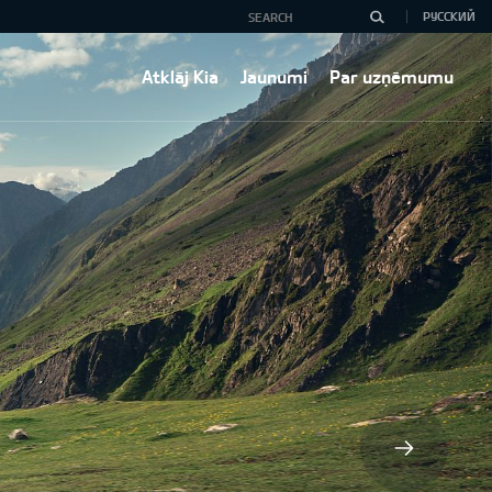
РУССКИЙ
Atklāj Kia
Jaunumi
Par uzņēmumu