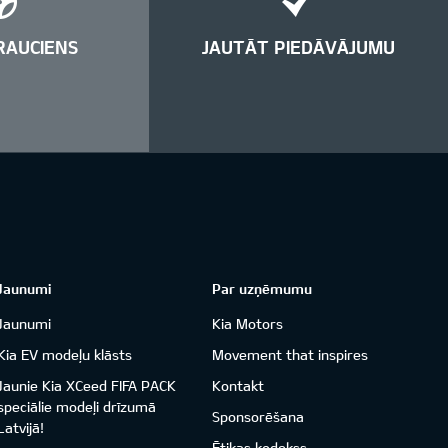
RAUCIENS
JAUTĀT PIEDĀVĀJUMU
Jaunumi
Par uzņēmumu
Jaunumi
Kia Motors
Kia EV modeļu klāsts
Movement that inspires
Jaunie Kia XCeed FIFA PACK
Kontakt
speciālie modeļi drīzumā
Sponsorēšana
Latvijā!
Ētikas kodekss