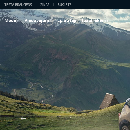
TESTA BRAUCIENS
ZIŅAS
BUKLETS
Modeļi
Piedāvājumi
Izplatītāji
Īpašniekiem
s