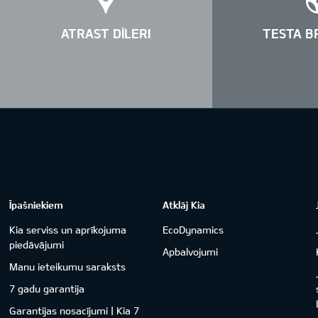
ATRAST DĪLERI
TESTA B
Īpašniekiem
Atklāj Kia
Kia serviss un aprīkojuma
EcoDynamics
piedāvājumi
Apbalvojumi
Manu ieteikumu saraksts
7 gadu garantija
Garantijas nosacījumi | Kia 7