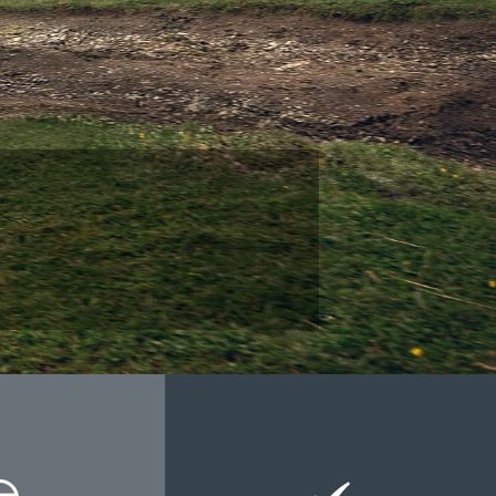
asaras komplekts Summ
O 34 991 EUR
REZERVĒT TESTA BRAUCIENU