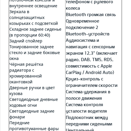
телефоном с рулевого
внутреннее освещение
колеса
Зеркала в
Bluetooth громкая связь
солнцезащитных
Одновременное
козырьках с подсветкой
подключение 2
Складное заднее сиденье
Bluetooth-устройств
(в пропорции 60:40)
Аудиосистема и
Задний спойлер
Тонированное заднее
навигация с сенсорным
стекло и задние боковые
экраном 12,3" (включает
окна
радио, DAB, TMS, RDS,
Чёрная решётка
совместимость с Apple
радиатора с
CarPlay / Android Auto)
хромированной
Круиз-контроль с
окантовкой
ограничителем скорости
Дверные ручки в цвет
Система удержания в
кузова
полосе движения
Светодиодные дневные
Система контроля
ходовые огни
Светодиодные задние
усталости водителя
фонари
Подлокотник между
Передние
передними сиденьями
противотуманные фары
Центральный