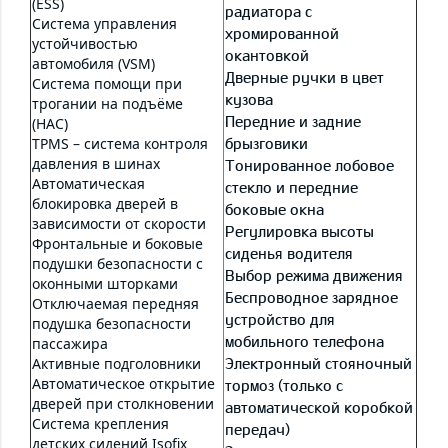
(ESS)
радиатора с
Система управления
хромированной
устойчивостью
окантовкой
автомобиля (VSM)
Дверные ручки в цвет
Система помощи при
кузова
трогании на подъёме
Передние и задние
(HAC)
TPMS – система контроля
брызговики
давления в шинах
Тонированное лобовое
Автоматическая
стекло и передние
блокировка дверей в
боковые окна
зависимости от скорости
Регулировка высоты
Фронтальные и боковые
сиденья водителя
подушки безопасности с
Выбор режима движения
оконными шторками
Беспроводное зарядное
Отключаемая передняя
устройство для
подушка безопасности
мобильного телефона
пассажира
Активные подголовники
Электронный стояночный
Автоматическое открытие
тормоз (только с
дверей при столкновении
автоматической коробкой
Система крепления
передач)
детских сидений Isofix