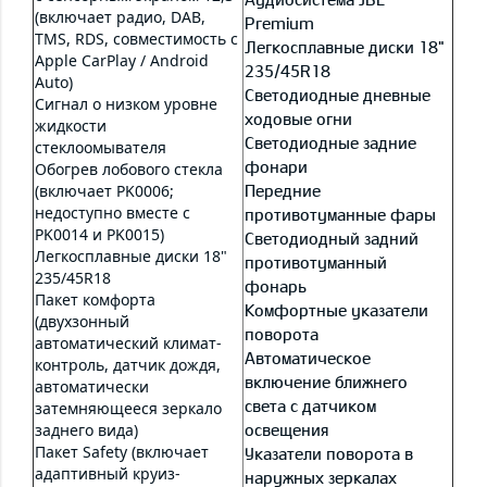
(включает радио, DAB,
Premium
TMS, RDS, совместимость с
Легкосплавные диски 18"
Apple CarPlay / Android
235/45R18
Auto)
Светодиодные дневные
Сигнал о низком уровне
ходовые огни
жидкости
Светодиодные задние
стеклоомывателя
фонари
Обогрев лобового стекла
(включает PK0006;
Передние
недоступно вместе с
противотуманные фары
PK0014 и PK0015)
Светодиодный задний
Легкосплавные диски 18"
противотуманный
235/45R18
фонарь
Пакет комфорта
Комфортные указатели
(двухзонный
поворота
автоматический климат-
Автоматическое
контроль, датчик дождя,
включение ближнего
автоматически
света с датчиком
затемняющееся зеркало
заднего вида)
освещения
Пакет Safety (включает
Указатели поворота в
адаптивный круиз-
наружных зеркалах