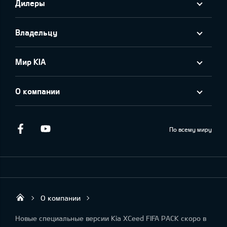
Дилеры
Владельцу
Мир KIA
О компании
Facebook
Youtube
По всему миру
О компании
KIA AUTO AS
Новые специальные версии Kia XCeed FIFA PACK скоро в