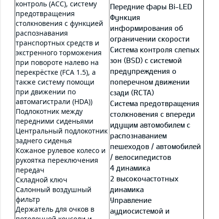
контроль (ACC), систему
Передние фары Bi-LED
предотвращения
Функция
столкновения с функцией
информирования об
распознавания
ограничении скорости
транспортных средств и
Система контроля слепых
экстренного торможения
зон (BSD) с системой
при повороте налево на
предупреждения о
перекрёстке (FCA 1.5), а
также систему помощи
поперечном движении
при движении по
сзади (RCTA)
автомагистрали (HDA))
Система предотвращения
Подлокотник между
столкновения с впереди
передними сиденьями
идущим автомобилем с
Центральный подлокотник
распознаванием
заднего сиденья
пешеходов / автомобилей
Кожаное рулевое колесо и
/ велосипедистов
рукоятка переключения
4 динамика
передач
2 высокочастотных
Складной ключ
Салонный воздушный
динамика
фильтр
Управление
Держатель для очков в
аудиосистемой и
потолочной консоли и