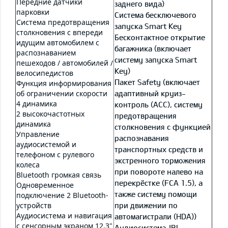
Передние датчики
заднего вида)
парковки
Система бесключевого
Система предотвращения
запуска Smart Key
столкновения с впереди
Бесконтактное открытие
идущим автомобилем с
багажника (включает
распознаванием
систему запуска Smart
пешеходов / автомобилей /
Key)
велосипедистов
Пакет Safety (включает
Функция информирования
об ограничении скорости
адаптивный круиз-
4 динамика
контроль (ACC), систему
2 высокочастотных
предотвращения
динамика
столкновения с функцией
Управление
распознавания
аудиосистемой и
транспортных средств и
телефоном с рулевого
экстренного торможения
колеса
при повороте налево на
Bluetooth громкая связь
перекрёстке (FCA 1.5), а
Одновременное
также систему помощи
подключение 2 Bluetooth-
устройств
при движении по
Аудиосистема и навигация
автомагистрали (HDA))
с сенсорным экраном 12,3"
Аудиосистема JBL