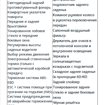
Светодиодный задний
подлокотник заднего
противотуманный фонарь
сиденья
Комфортные указатели
Кожаное рулевое колесо
поворота
и рукоятка переключения
Передние и задние
передач
брызговики
Салонный воздушный
Тонированное лобовое
стекло и передние
фильтр
боковые окна
Держатель для очков в
Регулировка высоты
потолочной консоли и
сиденья водителя
внутреннее освещение
Выбор режима движения
Зеркала в
Электронный стояночный
солнцезащитных
тормоз (только с
козырьках с подсветкой
автоматической коробкой
Складное заднее сиденье
передач)
(в пропорции 60:40)
Тормозная система ABS-
Задний спойлер
EBD
ESC + система помощи при
Тонированное заднее
трогании на подъёме (HAS)
стекло и задние боковые
Система предупреждения
окна
об аварийном торможении
Чёрная решётка