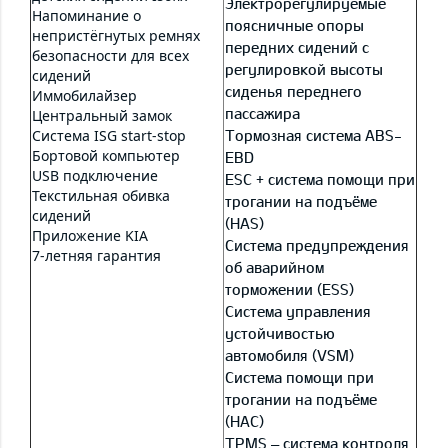
Электрорегулируемые
Напоминание о
поясничные опоры
непристёгнутых ремнях
передних сидений с
безопасности для всех
регулировкой высоты
сидений
сиденья переднего
Иммобилайзер
пассажира
Центральный замок
Система ISG start-stop
Тормозная система ABS-
Бортовой компьютер
EBD
USB подключение
ESC + система помощи при
Текстильная обивка
трогании на подъёме
сидений
(HAS)
Приложение KIA
Система предупреждения
7-летняя гарантия
об аварийном
торможении (ESS)
Система управления
устойчивостью
автомобиля (VSM)
Система помощи при
трогании на подъёме
(HAC)
TPMS – система контроля