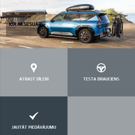
Kia aksesuāri
" >
KIA AKSESUĀRI
ATRAST DĪLERI
TESTA BRAUCIENS
JAUTĀT PIEDĀVĀJUMU