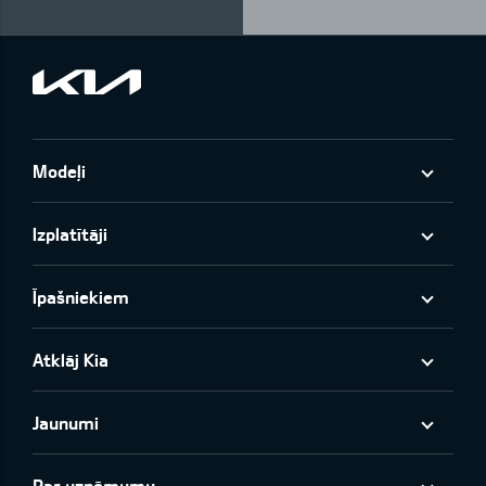
Modeļi
Izplatītāji
Īpašniekiem
Atklāj Kia
Jaunumi
Par uzņēmumu