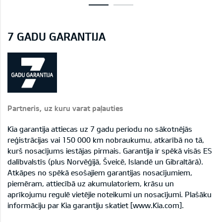
7 GADU GARANTIJA
Partneris, uz kuru varat paļauties
Kia garantija attiecas uz 7 gadu periodu no sākotnējās
reģistrācijas vai 150 000 km nobraukumu, atkarībā no tā,
kurš nosacījums iestājas pirmais. Garantija ir spēkā visās ES
dalībvalstīs (plus Norvēģijā, Šveicē, Islandē un Gibraltārā).
Atkāpes no spēkā esošajiem garantijas nosacījumiem,
piemēram, attiecībā uz akumulatoriem, krāsu un
aprīkojumu regulē vietējie noteikumi un nosacījumi. Plašāku
informāciju par Kia garantiju skatiet [www.Kia.com].