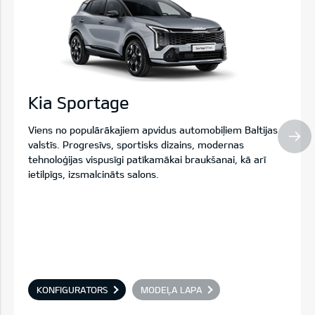
Kia Sportage
Viens no populārākajiem apvidus automobiļiem Baltijas
valstīs. Progresīvs, sportisks dizains, modernas
tehnoloģijas vispusīgi patīkamākai braukšanai, kā arī
ietilpīgs, izsmalcināts salons.
KONFIGURATORS
MODEĻA LAPA