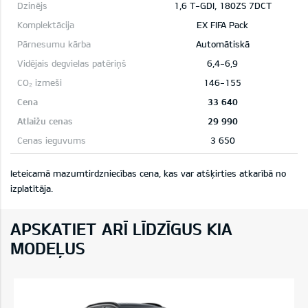
1,6 T-GDI, 180ZS 7DCT
EX FIFA Pack
Automātiskā
6,4-6,9
146-155
33 640
29 990
3 650
Ieteicamā mazumtirdzniecības cena, kas var atšķirties atkarībā no
izplatītāja
.
APSKATIET ARĪ LĪDZĪGUS KIA
MODEĻUS