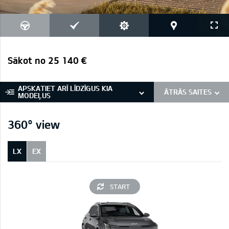
Sākot no 25 140 €
APSKATIET ARĪ LĪDZĪGUS KIA
ĀTRĀS SAITES
MODEĻUS
360° view
LX
EX
START