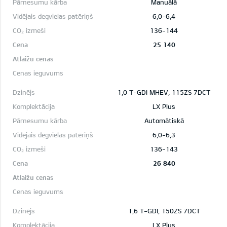
Manuālā
6,0-6,4
136-144
25 140
1,0 T-GDI MHEV, 115ZS 7DCT
LX Plus
Automātiskā
6,0-6,3
136-143
26 840
1,6 T-GDI, 150ZS 7DCT
LX Plus