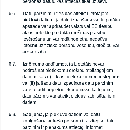
personas datus, kas attiecas tikai uz sevi.
6.6.
Datu pārzinim ir tiesības atteikt Lietotājam
piekļuvi datiem, ja datu izpaušana vai turpmāka
apstrāde var apdraudēt valsts vai ES tiesību
aktos noteikto produkta drošības prasību
ievērošanu un var radīt nopietnu negatīvu
ietekmi uz fizisko personu veselību, drošību vai
aizsardzību.
6.7.
Izņēmuma gadījumos, ja Lietotājs nevar
nodrošināt pietiekamu drošību atbilstīgajiem
datiem, kas (i) ir klasificēti kā komercnoslēpums
vai (ii) ja šādu datu izpaušana datu pārzinim
varētu radīt nopietnu ekonomisku kaitējumu,
datu pārzinis var atteikt piekļuvi atbilstīgajiem
datiem.
6.8.
Gadījumā, ja piekļuve datiem vai datu
kopīgošana ar trešo personu ir aizliegta, datu
pārzinim ir pienākums attiecīgi informēt