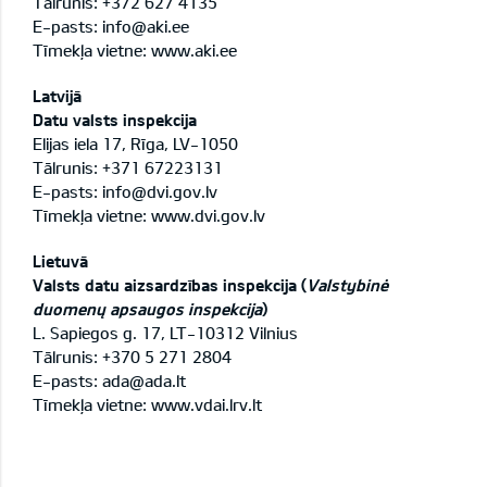
Tālrunis: +372 627 4135
E-pasts: info@aki.ee
Tīmekļa vietne:
www.aki.ee
Latvijā
Datu valsts inspekcija
Elijas iela 17, Rīga, LV-1050
Tālrunis: +371 67223131
E-pasts: info@dvi.gov.lv
Tīmekļa vietne:
www.dvi.gov.lv
Lietuvā
Valsts datu aizsardzības inspekcija (
Valstybinė
duomenų apsaugos inspekcija
)
L. Sapiegos g. 17, LT-10312 Vilnius
Tālrunis: +370 5 271 2804
E-pasts: ada@ada.lt
Tīmekļa vietne:
www.vdai.lrv.lt