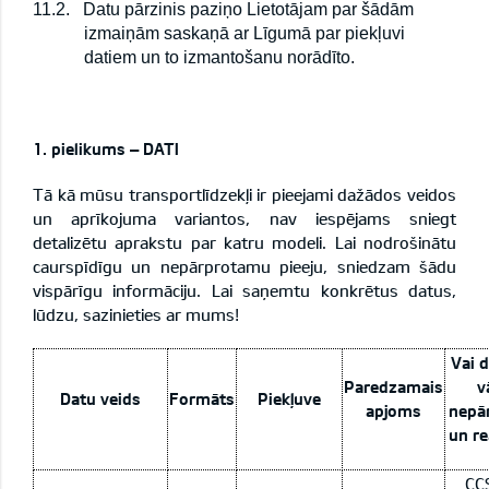
11.2.
Datu pārzinis paziņo Lietotājam par šādām
izmaiņām saskaņā ar Līgumā par piekļuvi
datiem un to izmantošanu norādīto.
1. pielikums – DATI
Tā kā mūsu transportlīdzekļi ir pieejami dažādos veidos
un aprīkojuma variantos, nav iespējams sniegt
detalizētu aprakstu par katru modeli. Lai nodrošinātu
caurspīdīgu un nepārprotamu pieeju, sniedzam šādu
vispārīgu informāciju. Lai saņemtu konkrētus datus,
lūdzu, sazinieties ar mums!
Vai d
Paredzamais
v
Datu veids
Formāts
Piekļuve
apjoms
nepār
un re
CCS