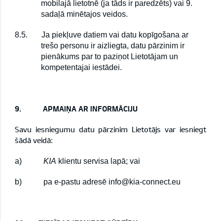
mobilajā lietotnē (ja tāds ir paredzēts) vai 9.
sadaļā minētajos veidos.
8.5.
Ja piekļuve datiem vai datu kopīgošana ar
trešo personu ir aizliegta, datu pārzinim ir
pienākums par to paziņot Lietotājam un
kompetentajai iestādei.
9.
APMAIŅA AR INFORMĀCIJU
Savu iesniegumu datu pārzinim Lietotājs var iesniegt
šādā veidā:
a)
KIA
klientu servisa
lapā; vai
b)
pa e-pastu adresē
info@kia-connect.eu