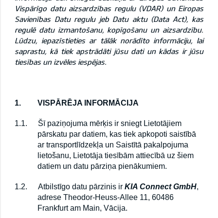
Vispārīgo datu aizsardzības regulu (VDAR) un Eiropas
Savienības Datu regulu jeb Datu aktu (Data Act), kas
regulē datu izmantošanu, kopīgošanu un aizsardzību.
Lūdzu, iepazīstieties ar tālāk norādīto informāciju, lai
saprastu, kā tiek apstrādāti jūsu dati un kādas ir jūsu
tiesības un izvēles iespējas.
1.
VISPĀRĒJA INFORMĀCIJA
1.1.
Šī paziņojuma mērķis ir sniegt Lietotājiem
pārskatu par datiem, kas tiek apkopoti saistībā
ar transportlīdzekļa un Saistītā pakalpojuma
lietošanu, Lietotāja tiesībām attiecībā uz šiem
datiem un datu pārziņa pienākumiem.
1.2.
Atbilstīgo datu pārzinis ir
KIA Connect GmbH
,
adrese Theodor-Heuss-Allee 11, 60486
Frankfurt am Main, Vācija.