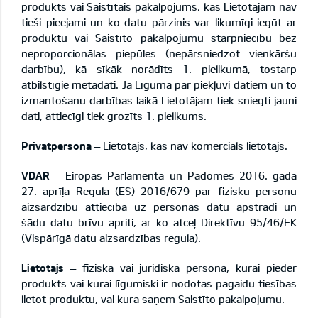
produkts vai Saistītais pakalpojums, kas Lietotājam nav
tieši pieejami un ko datu pārzinis var likumīgi iegūt ar
produktu vai Saistīto pakalpojumu starpniecību bez
neproporcionālas piepūles (nepārsniedzot vienkāršu
darbību), kā sīkāk norādīts 1. pielikumā, tostarp
atbilstīgie metadati. Ja Līguma par piekļuvi datiem un to
izmantošanu darbības laikā Lietotājam tiek sniegti jauni
dati, attiecīgi tiek grozīts 1. pielikums.
Privātpersona
– Lietotājs, kas nav komerciāls lietotājs.
VDAR
– Eiropas Parlamenta un Padomes 2016. gada
27. aprīļa Regula (ES) 2016/679 par fizisku personu
aizsardzību attiecībā uz personas datu apstrādi un
šādu datu brīvu apriti, ar ko atceļ Direktīvu 95/46/EK
(Vispārīgā datu aizsardzības regula).
Lietotājs
– fiziska vai juridiska persona, kurai pieder
produkts vai kurai līgumiski ir nodotas pagaidu tiesības
lietot produktu, vai kura saņem Saistīto pakalpojumu.