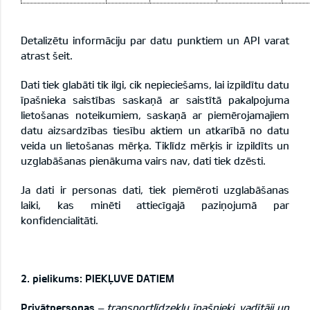
Detalizētu informāciju par datu punktiem un API varat
atrast
šeit
.
Dati tiek glabāti tik ilgi, cik nepieciešams, lai izpildītu datu
īpašnieka saistības saskaņā ar saistītā pakalpojuma
lietošanas noteikumiem, saskaņā ar piemērojamajiem
datu aizsardzības tiesību aktiem un atkarībā no datu
veida un lietošanas mērķa. Tiklīdz mērķis ir izpildīts un
uzglabāšanas pienākuma vairs nav, dati tiek dzēsti.
Ja dati ir personas dati, tiek piemēroti uzglabāšanas
laiki, kas minēti attiecīgajā
paziņojumā par
konfidencialitāti
.
2. pielikums: PIEKĻUVE DATIEM
Privātpersonas
–
transportlīdzekļu īpašnieki, vadītāji un