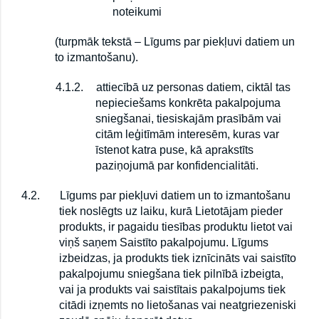
noteikumi
(turpmāk tekstā – Līgums par piekļuvi datiem un
to izmantošanu).
4.1.2.
attiecībā uz personas datiem, ciktāl tas
nepieciešams konkrēta pakalpojuma
sniegšanai, tiesiskajām prasībām vai
citām leģitīmām interesēm, kuras var
īstenot katra puse, kā aprakstīts
paziņojumā par konfidencialitāti.
4.2.
Līgums par piekļuvi datiem un to izmantošanu
tiek noslēgts uz laiku, kurā Lietotājam pieder
produkts, ir pagaidu tiesības produktu lietot vai
viņš saņem Saistīto pakalpojumu. Līgums
izbeidzas, ja produkts tiek iznīcināts vai saistīto
pakalpojumu sniegšana tiek pilnībā izbeigta,
vai ja produkts vai saistītais pakalpojums tiek
citādi izņemts no lietošanas vai neatgriezeniski