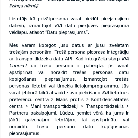
līzinga ņēmēji
Lietotājs kā privātpersona varat piekļūt pieejamajiem
datiem, izmantojot
KIA
datu
piekļuves pieprasījuma
veidlapu
, atlasot “Datu pieprasījums”.
Mēs varam kopīgot jūsu datus ar jūsu izvēlētām
trešajām personām. Trešā persona pieprasa integrāciju
ar transportlīdzekļa datu API. Kad integrācija starp
KIA
Connect
un trešo personu ir pabeigta, jūs varat
apstiprināt vai noraidīt trešās personas datu
kopīgošanas pieprasījumus, izmantojot trešās
personas lietotni vai tīmekļa lietojumprogrammu. Jūs
varat jebkurā laikā atsaukt savu piekrišanu
KIA
lietotnes
preferenču centrā > Mans profils > Konfidencialitātes
centrs > Mani transportlīdzekļi > Transportlīdzeklis >
Partneru pakalpojumi. Lūdzu, ņemiet vērā, ka jums ir
jābūt galvenajam lietotājam, lai apstiprinātu vai
noraidītu trešo personu datu kopīgošanas
pieprasījumus.