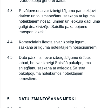
zaudē spēju ģenerēt datus.
4.3.
Privātpersona var izbeigt Līgumu par piekļuvi
datiem un to izmantošanu saskaņā ar līgumā
noteiktajiem nosacījumiem un jebkurā gadījumā
galīgi deaktivizējot Saistīto pakalpojumu
transportlīdzeklī.
4.4.
Komerciālais lietotājs var izbeigt līgumu
saskaņā ar līgumā noteiktajiem nosacījumiem.
4.5.
Datu pārzinis nevar izbeigt Līgumu ērtības
labad, bet var izbeigt Saistītā pakalpojuma
sniegšanu saskaņā ar attiecīgā Saistītā
pakalpojuma noteikumos noteiktajiem
iemesliem.
5.
DATU IZMANTOŠANAS MĒRĶI