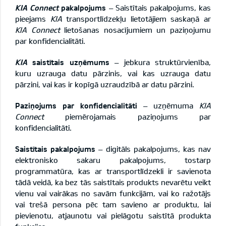
KIA Connect
pakalpojums
– Saistītais pakalpojums, kas
pieejams
KIA
transportlīdzekļu lietotājiem saskaņā ar
KIA Connect
lietošanas nosacījumiem
un
paziņojumu
par konfidencialitāti
.
KIA
saistītais uzņēmums
– jebkura struktūrvienība,
kuru uzrauga datu pārzinis, vai kas uzrauga datu
pārzini, vai kas ir kopīgā uzraudzībā ar datu pārzini.
Paziņojums par konfidencialitāti
–
uzņēmuma
KIA
Connect
piemērojamais
paziņojums par
konfidencialitāti
.
Saistītais pakalpojums
– digitāls pakalpojums, kas nav
elektronisko sakaru pakalpojums, tostarp
programmatūra, kas ar transportlīdzekli ir savienota
tādā veidā, ka bez tās saistītais produkts nevarētu veikt
vienu vai vairākas no savām funkcijām, vai ko ražotājs
vai trešā persona pēc tam savieno ar produktu, lai
pievienotu, atjaunotu vai pielāgotu saistītā produkta