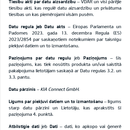
Tiesību akti par datu aizsardzību
– VDAR un visi pārējie
tiesību akti, kas regulē datu aizsardzību un privātuma
tiesības un kas piemērojami visām pusēm.
Datu regula jeb Datu akts
– Eiropas Parlamenta un
Padomes 2023. gada 13. decembra Regula (ES)
2023/2854 par saskaņotiem noteikumiem par taisnīgu
piekļuvi datiem un to izmantošanu.
Paziņojums par datu regulu
jeb
Paziņojums
– šis
paziņojums, kas tiek nosūtīts produkta un/vai saistītā
pakalpojuma lietotājam saskaņā ar Datu regulas 3.2. un
3.3. pantu.
Datu pārzinis
–
KIA Connect GmbH
.
Līgums par piekļuvi datiem un to izmantošanu
– līgums
starp datu pārzini un Lietotāju, kas aprakstīts šī
paziņojuma 4. punktā.
Atbilstīgie dati
jeb
Dati
– dati, ko apkopo vai ģenerē