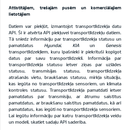
Attīstītājiem, trešajām pusēm un komerciālajiem
lietotājiem
Datiem var piekļūt, izmantojot transportlīdzekļa datu
API. Šī ir atvērta API piekļuvei transportlīdzekļu datiem.
Tā sniedz informāciju par transportlīdzekļa statusu un
pamatdatus
Hyundai
,
KIA
un
Genesis
transportlīdzekļiem, kuru īpašnieki ir piekrituši kopīgot
datus par savu transportlīdzekli. Informācija par
transportlīdzekļa statusu ietver ziņas par uzlādes
statusu, transmisijas statusu, transportlīdzekļa
atrašanās vietu, braukšanas statusu, mirkļa situāciju,
kas iegūta no transportlīdzekļa sensoriem, un klimata
kontroles statusu. Transportlīdzekļa pamatdati ietver
pamatdatus par transmisiju, ar ātrumu saistītus
pamatdatus, ar braukšanu saistītus pamatdatus, kā arī
pamatdatus, kas iegūti no transportlīdzekļa sensoriem.
Lai iegūtu informāciju par katru transportlīdzekļa veidu
un modeli, skatiet sadaļu
API saderība
.