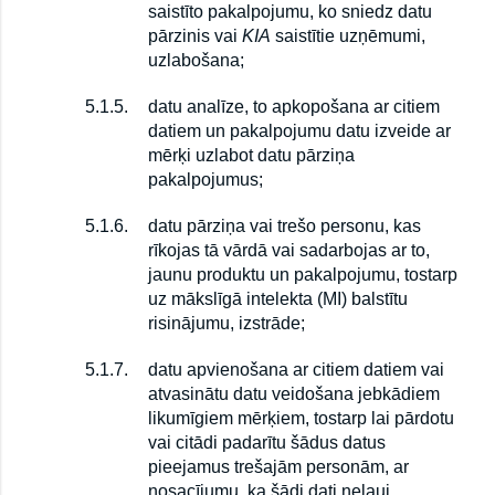
saistīto pakalpojumu, ko sniedz datu
pārzinis vai
KIA
saistītie uzņēmumi,
uzlabošana;
5.1.5.
datu analīze, to apkopošana ar citiem
datiem un pakalpojumu datu izveide ar
mērķi uzlabot datu pārziņa
pakalpojumus;
5.1.6.
datu pārziņa vai trešo personu, kas
rīkojas tā vārdā vai sadarbojas ar to,
jaunu produktu un pakalpojumu, tostarp
uz mākslīgā intelekta (MI) balstītu
risinājumu, izstrāde;
5.1.7.
datu apvienošana ar citiem datiem vai
atvasinātu datu veidošana jebkādiem
likumīgiem mērķiem, tostarp lai pārdotu
vai citādi padarītu šādus datus
pieejamus trešajām personām, ar
nosacījumu, ka šādi dati neļauj