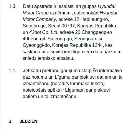
1.3.
Datu apstrādē ir iesaistīti arī grupas
Hyundai
Motor Group
uzņēmumi, galvenokārt
Hyundai
Motor Company
, adrese 12 Heolleung-ro,
Seocho-gu, Seoul 06797, Korejas Republika,
un
42dot Co. Ltd
, adrese 20 Changpeop-ro
40beon-gil, Sujeong-gu, Seongnam-si,
Gyeonggi-do, Korejas Republika 1344, kas
saskaņā ar atsevišķiem līgumiem datu pārzinim
sniedz tehnisko atbalstu.
Jebkādu pretrunu gadījumā starp šo informatīvo
1.4.
paziņojumu un Līgumu par piekļuvi datiem un to
izmantošanu (norādīts turpmākā tekstā)
noteicošais spēks ir Līgumam par piekļuvi
datiem un to izmantošanu.
2.
JĒDZIENI