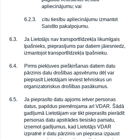
apliecinājumu; vai
6.2.3.
citu tiesību apliecinājumu izmantot
Saistīto pakalpojumu.
6.3.
Ja Lietotājs nav transportlīdzekļa likumīgais
īpašnieks, pieprasījums par datiem jāiesniedz,
izmantojot transportlīdzekļa īpašnieku.
6.4.
Pirms piekļuves piešķiršanas datiem datu
pārzinis datu drošības apsvērumu dēļ var
pieprasīt Lietotājam ieviest tehniskus un
organizatoriskus drošības pasākumus.
6.5.
Ja pieprasīto datu apjoms ietver personas
datus, papildus piemērojama arī VDAR. Šādā
gadījumā Lietotājam var tikt pieprasīts pierādīt
personas datu apstrādes tiesisko pamatu,
izņemot gadījumus, kad Lietotājs VDAR
izpratnē ir datu pārzinis un pieprasa izpaust