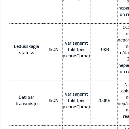
2
nepār
un re
CCS
n
nepār
var saņemt
Ledusskapja
n
JSON
tūlīt (pēc
10KB
statuss
reāll
pieprasījuma)
2
nepār
un re
Ne
apk
var saņemt
Dati par
n
JSON
tūlīt (pēc
200KB
transmisiju
nepār
pieprasījuma)
n
reā