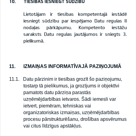
10.
TIESĪBAS IESNIEGT SŪDZĪBU
Lietotājam ir tiesības kompetentajā iestādē
iesniegt sūdzību par iespējamo Datu regulas II
nodaļas pārkāpumu. Kompetento iestāžu
saraksts Datu regulas jautājumos ir sniegts 3.
pielikumā.
11.
IZMAIŅAS INFORMATĪVAJĀ PAZIŅOJUMĀ
11.1.
Datu pārzinim ir tiesības grozīt šo paziņojumu,
tostarp tā pielikumus, ja grozījums ir objektīvi
pamatots datu pārziņa parastās
uzņēmējdarbības ietvaros. Šādi iemesli var
ietvert, piemēram, tehniskas vai
organizatoriskas izmaiņas, uzņēmējdarbības
procesu pārstrukturēšanu, drošības apsvērumus
vai citus līdzīgus apstākļus.