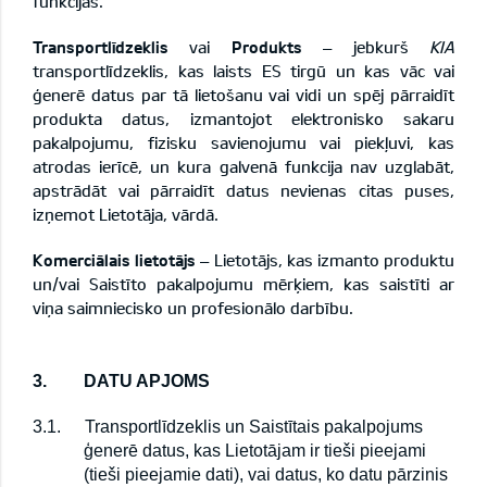
funkcijas.
Transportlīdzeklis
vai
Produkts
– jebkurš
KIA
transportlīdzeklis, kas laists ES tirgū un kas vāc vai
ģenerē datus par tā lietošanu vai vidi un spēj pārraidīt
produkta datus, izmantojot elektronisko sakaru
pakalpojumu, fizisku savienojumu vai piekļuvi, kas
atrodas ierīcē, un kura galvenā funkcija nav uzglabāt,
apstrādāt vai pārraidīt datus nevienas citas puses,
izņemot Lietotāja, vārdā.
Komerciālais lietotājs
– Lietotājs, kas izmanto produktu
un/vai Saistīto pakalpojumu mērķiem, kas saistīti ar
viņa saimniecisko un profesionālo darbību.
3.
DATU APJOMS
3.1.
Transportlīdzeklis un Saistītais pakalpojums
ģenerē datus, kas Lietotājam ir tieši pieejami
(tieši pieejamie dati), vai datus, ko datu pārzinis