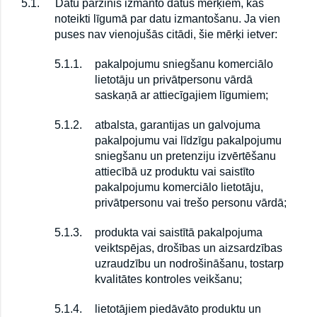
5.1.
Datu pārzinis izmanto datus mērķiem, kas
noteikti līgumā par datu izmantošanu. Ja vien
puses nav vienojušās citādi, šie mērķi ietver:
5.1.1.
pakalpojumu sniegšanu komerciālo
lietotāju un privātpersonu vārdā
saskaņā ar attiecīgajiem līgumiem;
5.1.2.
atbalsta, garantijas un galvojuma
pakalpojumu vai līdzīgu pakalpojumu
sniegšanu un pretenziju izvērtēšanu
attiecībā uz produktu vai saistīto
pakalpojumu komerciālo lietotāju,
privātpersonu vai trešo personu vārdā;
5.1.3.
produkta vai saistītā pakalpojuma
veiktspējas, drošības un aizsardzības
uzraudzību un nodrošināšanu, tostarp
kvalitātes kontroles veikšanu;
5.1.4.
lietotājiem piedāvāto produktu un