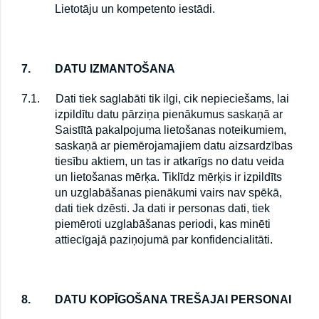
Lietotāju un kompetento iestādi.
7.
DATU IZMANTOŠANA
7.1.
Dati tiek saglabāti tik ilgi, cik nepieciešams, lai
izpildītu datu pārziņa pienākumus saskaņā ar
Saistītā pakalpojuma lietošanas noteikumiem,
saskaņā ar piemērojamajiem datu aizsardzības
tiesību aktiem, un tas ir atkarīgs no datu veida
un lietošanas mērķa. Tiklīdz mērķis ir izpildīts
un uzglabāšanas pienākumi vairs nav spēkā,
dati tiek dzēsti. Ja dati ir personas dati, tiek
piemēroti uzglabāšanas periodi, kas minēti
attiecīgajā paziņojumā par konfidencialitāti.
8.
DATU KOPĪGOŠANA TREŠAJAI PERSONAI