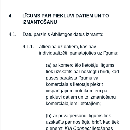
4.
LĪGUMS PAR PIEKĻUVI DATIEM UN TO
IZMANTOŠANU
4.1.
Datu pārzinis Atbilstīgos datus izmanto:
4.1.1.
attiecībā uz datiem, kas nav
individualizēti, pamatojoties uz līgumu:
(a)
ar komerciālo lietotāju, līgums
tiek uzskatīts par noslēgtu brīdī, kad
puses paraksta līgumu vai
komerciālais lietotājs piekrīt
vispārīgajiem noteikumiem par
piekļuvi datiem un to izmantošanu
komerciālajiem lietotājiem;
(b)
ar privātpersonu, līgums tiek
uzskatīts par noslēgtu brīdī, kad tiek
pieņemti
KIA Connect
lietošanas