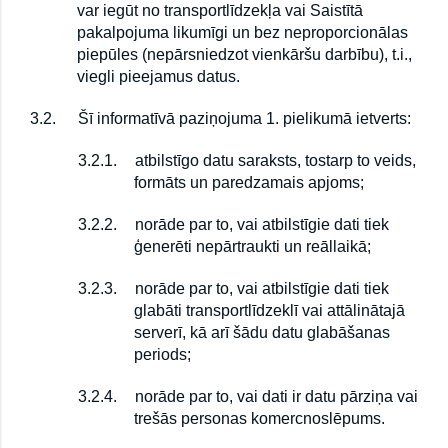
var iegūt no transportlīdzekļa vai Saistītā
pakalpojuma likumīgi un bez neproporcionālas
piepūles (nepārsniedzot vienkāršu darbību), t.i.,
viegli pieejamus datus.
3.2.
Šī informatīvā paziņojuma 1. pielikumā ietverts:
3.2.1.
atbilstīgo datu saraksts, tostarp to veids,
formāts un paredzamais apjoms;
3.2.2.
norāde par to, vai atbilstīgie dati tiek
ģenerēti nepārtraukti un reāllaikā;
3.2.3.
norāde par to, vai atbilstīgie dati tiek
glabāti transportlīdzeklī vai attālinātajā
serverī, kā arī šādu datu glabāšanas
periods;
3.2.4.
norāde par to, vai dati ir datu pārziņa vai
trešās personas komercnoslēpums.