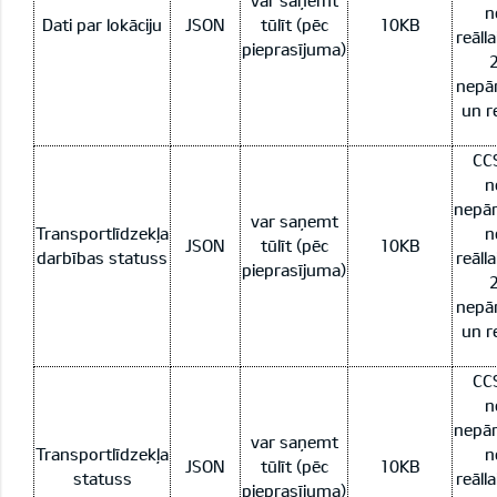
var saņemt
n
Dati par lokāciju
JSON
tūlīt (pēc
10KB
reāll
pieprasījuma)
2
nepār
un re
CCS
n
nepār
var saņemt
Transportlīdzekļa
n
JSON
tūlīt (pēc
10KB
darbības statuss
reāll
pieprasījuma)
2
nepār
un re
CCS
n
nepār
var saņemt
Transportlīdzekļa
n
JSON
tūlīt (pēc
10KB
statuss
reāll
pieprasījuma)