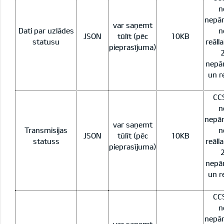
n
nepār
var saņemt
Dati par uzlādes
n
JSON
tūlīt (pēc
10KB
statusu
reāll
pieprasījuma)
2
nepār
un re
CCS
n
nepār
var saņemt
Transmisijas
n
JSON
tūlīt (pēc
10KB
statuss
reāll
pieprasījuma)
2
nepār
un re
CCS
n
nepār