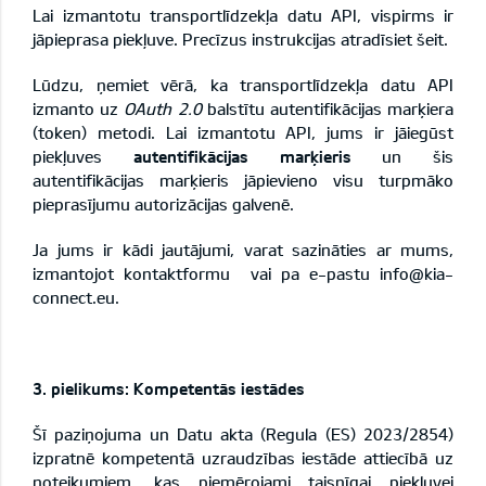
Lai izmantotu transportlīdzekļa datu API, vispirms ir
jāpieprasa piekļuve. Precīzus instrukcijas atradīsiet
šeit
.
Lūdzu, ņemiet vērā, ka transportlīdzekļa datu API
izmanto uz
OAuth 2.0
balstītu autentifikācijas marķiera
(token) metodi. Lai izmantotu API, jums ir jāiegūst
piekļuves
autentifikācijas marķieris
un šis
autentifikācijas marķieris jāpievieno visu turpmāko
pieprasījumu autorizācijas galvenē.
Ja jums ir kādi jautājumi, varat sazināties ar mums,
izmantojot
kontaktformu
vai pa e-pastu
info@kia-
connect.eu
.
3. pielikums: Kompetentās iestādes
Šī paziņojuma un Datu akta (Regula (ES) 2023/2854)
izpratnē kompetentā uzraudzības iestāde attiecībā uz
noteikumiem, kas piemērojami taisnīgai piekļuvei