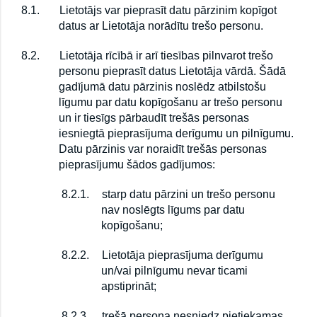
8.1.
Lietotājs var pieprasīt datu pārzinim kopīgot
datus ar Lietotāja norādītu trešo personu.
8.2.
Lietotāja rīcībā ir arī tiesības pilnvarot trešo
personu pieprasīt datus Lietotāja vārdā. Šādā
gadījumā datu pārzinis noslēdz atbilstošu
līgumu par datu kopīgošanu ar trešo personu
un ir tiesīgs pārbaudīt trešās personas
iesniegtā pieprasījuma derīgumu un pilnīgumu.
Datu pārzinis var noraidīt trešās personas
pieprasījumu šādos gadījumos:
8.2.1.
starp datu pārzini un trešo personu
nav noslēgts līgums par datu
kopīgošanu;
8.2.2.
Lietotāja pieprasījuma derīgumu
un/vai pilnīgumu nevar ticami
apstiprināt;
8.2.3.
trešā persona nesniedz pietiekamas