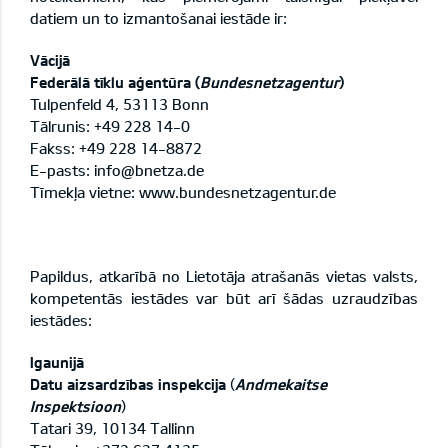
datiem un to izmantošanai iestāde ir:
Vācijā
Federālā tīklu aģentūra (
Bundesnetzagentur
)
Tulpenfeld 4, 53113 Bonn
Tālrunis: +49 228 14-0
Fakss: +49 228 14-8872
E-pasts:
info@bnetza.de
Tīmekļa vietne:
www.bundesnetzagentur.de
Papildus, atkarībā no Lietotāja atrašanās vietas valsts,
kompetentās iestādes var būt arī šādas uzraudzības
iestādes:
Igaunijā
Datu aizsardzības inspekcija
(
Andmekaitse
Inspektsioon
)
Tatari 39, 10134 Tallinn