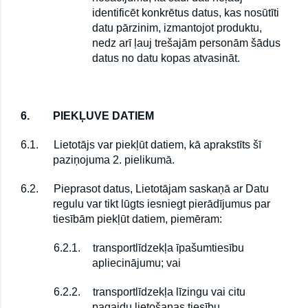
identificēt konkrētus datus, kas nosūtīti
datu pārzinim, izmantojot produktu,
nedz arī ļauj trešajām personām šādus
datus no datu kopas atvasināt.
6.
PIEKĻUVE DATIEM
6.1.
Lietotājs var piekļūt datiem, kā aprakstīts šī
paziņojuma 2. pielikumā.
6.2.
Pieprasot datus, Lietotājam saskaņā ar Datu
regulu var tikt lūgts iesniegt pierādījumus par
tiesībām piekļūt datiem, piemēram:
6.2.1.
transportlīdzekļa īpašumtiesību
apliecinājumu; vai
6.2.2.
transportlīdzekļa līzingu vai citu
pagaidu lietošanas tiesību