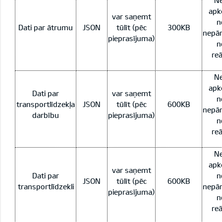
Ne
apk
var saņemt
n
Dati par ātrumu
JSON
tūlīt (pēc
300KB
nepār
pieprasījuma)
n
reā
Ne
apk
Dati par
var saņemt
n
transportlīdzekļa
JSON
tūlīt (pēc
600KB
nepār
darbību
pieprasījuma)
n
reā
Ne
apk
var saņemt
Dati par
n
JSON
tūlīt (pēc
600KB
transportlīdzekli
nepār
pieprasījuma)
n
reā