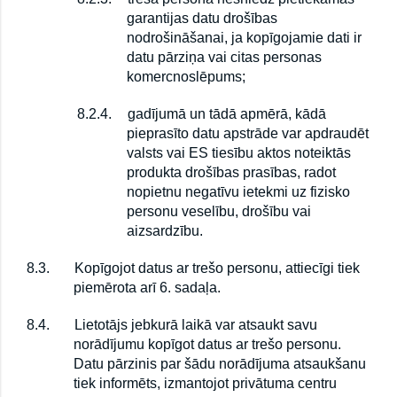
garantijas datu drošības
nodrošināšanai, ja kopīgojamie dati ir
datu pārziņa vai citas personas
komercnoslēpums;
8.2.4.
gadījumā un tādā apmērā, kādā
pieprasīto datu apstrāde var apdraudēt
valsts vai ES tiesību aktos noteiktās
produkta drošības prasības, radot
nopietnu negatīvu ietekmi uz fizisko
personu veselību, drošību vai
aizsardzību.
8.3.
Kopīgojot datus ar trešo personu, attiecīgi tiek
piemērota arī 6. sadaļa.
8.4.
Lietotājs jebkurā laikā var atsaukt savu
norādījumu kopīgot datus ar trešo personu.
Datu pārzinis par šādu norādījuma atsaukšanu
tiek informēts, izmantojot privātuma centru