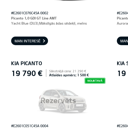
#E2601C076C45A 0002
#E260
Picanto 1,0 GDI GT Line AMT
Picant
Yacht Blue (DU3),Mākslīgās ādas sēdekļi, melns
Aurora
MAN INTERESĒ
MAN
KIA PICANTO
KIA 
19 790 €
19
Sākotnējā cena: 21 290 €
Atlaides apmērs: 1 500 €
NOLIKTAVĀ
Rezervēts
#E2601C051C45A 0004
#E260