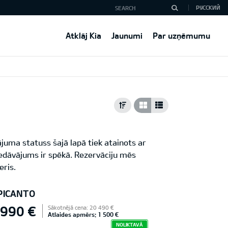
РУССКИЙ
Atklāj Kia
Jaunumi
Par uzņēmumu
juma statuss šajā lapā tiek atainots ar
iedāvājums ir spēkā. Rezervāciju mēs
eris.
 PICANTO
 990 €
Sākotnējā cena: 20 490 €
Atlaides apmērs: 1 500 €
NOLIKTAVĀ