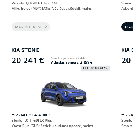
Picanto 1,0 GDI GT Line AMT
Stonic
Milky Beige (M9Y),Mākslīgās ādas sēdekļi, melns
Advent
MAN INTERESĒ
MAN
KIA STONIC
KIA 
20 241 €
20
Sākotnējā cena: 22 440 €
Atlaides apmērs: 2 199 €
ETA: 30.08.2026
#E2604C029C45A 0003
#E260
Stonic 1,0 T-GDI LX Plus
Stonic
Yacht Blue (DU3),Sēdekļu auduma apdare, melns
Smoke 