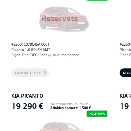
Rezervēts
#E2601C078C45A 0001
#E260
Picanto 1,0 GDI EX AMT
Picant
Signal Red (BEG),Sēdekļu auduma apdare
Clear 
MAN INTERESĒ
MAN
KIA PICANTO
KIA
19 290 €
19
Sākotnējā cena: 20 790 €
Atlaides apmērs: 1 500 €
NOLIKTAVĀ