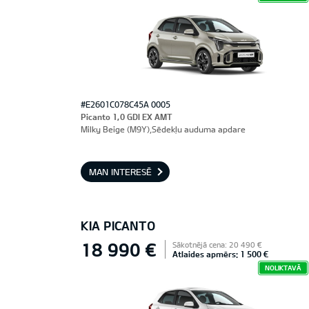
#E2601C078C45A 0005
Picanto 1,0 GDI EX AMT
Milky Beige (M9Y),Sēdekļu auduma apdare
MAN INTERESĒ
KIA PICANTO
18 990 €
Sākotnējā cena: 20 490 €
Atlaides apmērs: 1 500 €
NOLIKTAVĀ