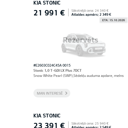
KIA STONIC
21 991 €
Sākotnējā cena: 24 340 €
Atlaides apmērs: 2 349 €
ETA: 15.10.2026
Rezervēts
#E2603C024C45A 0015
Stonic 1,0 T-GDI LX Plus 7DCT
Snow White Pearl (SWP),Sēdekļu auduma apdare, melns
MAN INTERESĒ
KIA STONIC
23 391 €
Sākotnējā cena: 25 940 €
Atlaides apmērs: 2 549 €