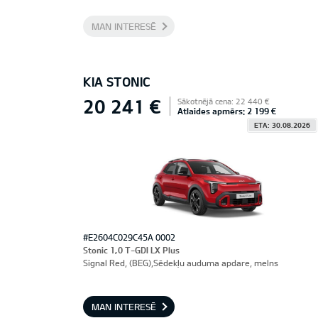
MAN INTERESĒ
KIA STONIC
20 241 €
Sākotnējā cena: 22 440 €
Atlaides apmērs: 2 199 €
ETA: 30.08.2026
#E2604C029C45A 0002
Stonic 1,0 T-GDI LX Plus
Signal Red, (BEG),Sēdekļu auduma apdare, melns
MAN INTERESĒ