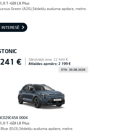
 1,0 T-GDI LX Plus
urous Green (A2G),Sēdekļu auduma apdare, melns
 INTERESĒ
STONIC
 241 €
Sākotnējā cena: 22 440 €
Atlaides apmērs: 2 199 €
ETA: 30.08.2026
4C029C45A 0004
 1,0 T-GDI LX Plus
Blue (EU3),Sēdekļu auduma apdare, melns