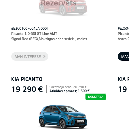
Rezervēts
#E2601C076C45A 0001
#E260
Picanto 1,0 GDI GT Line AMT
Picant
Signal Red (BEG),Mākslīgās ādas sēdekļi, melns
Astro 
MAN INTERESĒ
MAN
KIA PICANTO
KIA
19 290 €
19
Sākotnējā cena: 20 790 €
Atlaides apmērs: 1 500 €
NOLIKTAVĀ