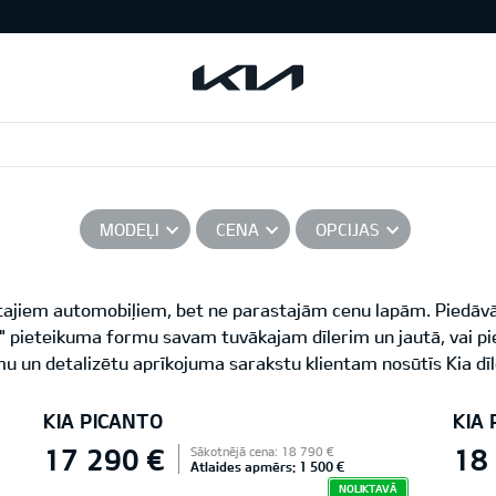
MODEĻI
CENA
OPCIJAS
ītajiem automobiļiem, bet ne parastajām cenu lapām. Piedāvā
ē!" pieteikuma formu savam tuvākajam dīlerim un jautā, vai p
u un detalizētu aprīkojuma sarakstu klientam nosūtīs Kia dīl
KIA PICANTO
KIA
17 290 €
18
Sākotnējā cena: 18 790 €
Atlaides apmērs: 1 500 €
NOLIKTAVĀ