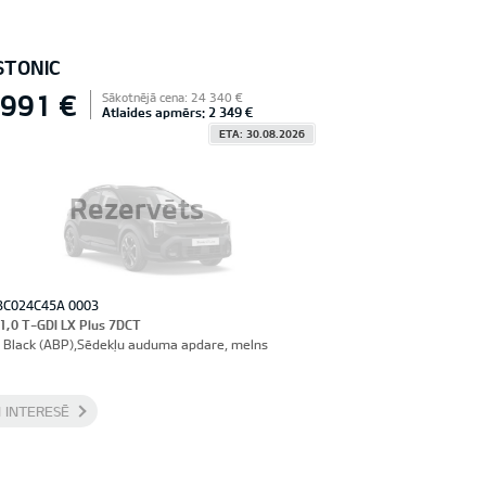
STONIC
 991 €
Sākotnējā cena: 24 340 €
Atlaides apmērs: 2 349 €
ETA: 30.08.2026
Rezervēts
3C024C45A 0003
 1,0 T-GDI LX Plus 7DCT
 Black (ABP),Sēdekļu auduma apdare, melns
 INTERESĒ