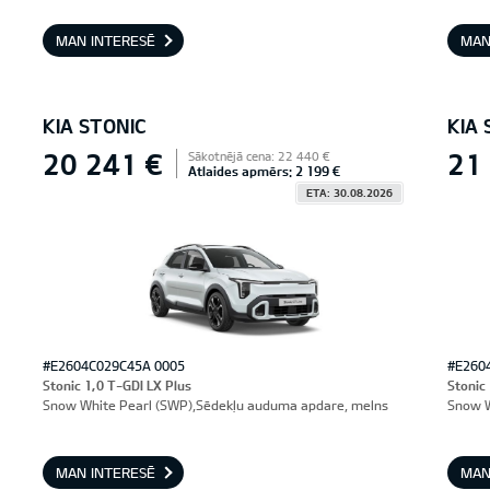
MAN INTERESĒ
MAN
KIA STONIC
KIA 
20 241 €
21
Sākotnējā cena: 22 440 €
Atlaides apmērs: 2 199 €
ETA: 30.08.2026
#E2604C029C45A 0005
#E260
Stonic 1,0 T-GDI LX Plus
Stonic
Snow White Pearl (SWP),Sēdekļu auduma apdare, melns
Snow W
MAN INTERESĒ
MAN