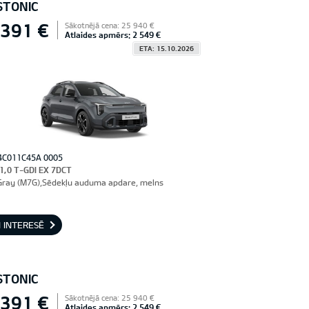
STONIC
 391 €
Sākotnējā cena: 25 940 €
Atlaides apmērs: 2 549 €
ETA: 15.10.2026
4C011C45A 0005
 1,0 T-GDI EX 7DCT
Gray (M7G),Sēdekļu auduma apdare, melns
 INTERESĒ
STONIC
 391 €
Sākotnējā cena: 25 940 €
Atlaides apmērs: 2 549 €