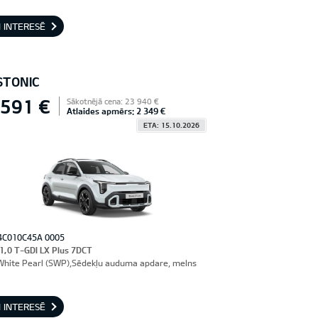
 INTERESĒ
STONIC
 591 €
Sākotnējā cena: 23 940 €
Atlaides apmērs: 2 349 €
ETA: 15.10.2026
4C010C45A 0005
 1,0 T-GDI LX Plus 7DCT
hite Pearl (SWP),Sēdekļu auduma apdare, melns
 INTERESĒ