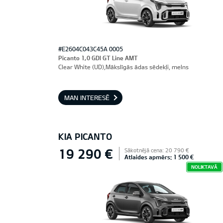
#E2604C043C45A 0005
Picanto 1,0 GDI GT Line AMT
Clear White (UD),Mākslīgās ādas sēdekļi, melns
MAN INTERESĒ
KIA PICANTO
19 290 €
Sākotnējā cena: 20 790 €
Atlaides apmērs: 1 500 €
NOLIKTAVĀ