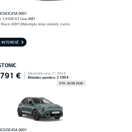
4C043C45A 0001
o 1,0 GDI GT Line AMT
 Black (ABP),Mākslīgās ādas sēdekļi, melns
 INTERESĒ
STONIC
 791 €
Sākotnējā cena: 21 990 €
Atlaides apmērs: 2 199 €
ETA: 30.08.2026
4C029C45A 0001