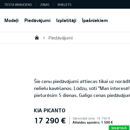
TESTA BRAUCIENS
ZIŅAS
BUKLETS
Modeļi
Piedāvājumi
Izplatītāji
Īpašniekiem
Piedāvājumi
KIA AUTO AS
Šie cenu piedāvājumi attiecas tikai uz norād
nelielu kavēšanos. Lūdzu, sūti "Man interes
pieturēsim 5 dienas. Galīgo cenas piedāvājum
KIA PICANTO
17 290 €
Sākotnējā cena: 18 790 €
Atlaides apmērs: 1 500 €
NOLIKTAVĀ