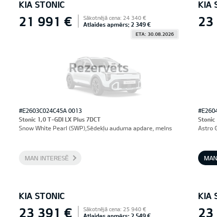
KIA STONIC
KIA 
21 991 €
23
Sākotnējā cena: 24 340 €
Atlaides apmērs: 2 349 €
ETA: 30.08.2026
Rezervēts
#E2603C024C45A 0013
#E260
Stonic 1,0 T-GDI LX Plus 7DCT
Stonic
Snow White Pearl (SWP),Sēdekļu auduma apdare, melns
Astro 
MAN INTERESĒ
MAN
KIA STONIC
KIA 
23 391 €
23
Sākotnējā cena: 25 940 €
Atlaides apmērs: 2 549 €