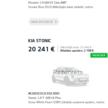
Picanto 1,0 GDI GT Line AMT
Smoke Blue (EU3),Mākslīgās ādas sēdekļi, melns
MAN INTERESĒ
KIA STONIC
20 241 €
Sākotnējā cena: 22 440 €
Atlaides apmērs: 2 199 €
NOLIKTAVĀ
Rezervēts
#E2603C022C45A 0005
Stonic 1,0 T-GDI LX Plus
Snow White Pearl (SWP),Sēdekļu auduma apdare, melns