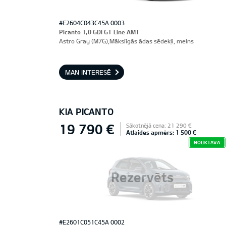
#E2604C043C45A 0003
Picanto 1,0 GDI GT Line AMT
Astro Gray (M7G),Mākslīgās ādas sēdekļi, melns
MAN INTERESĒ
KIA PICANTO
19 790 €
Sākotnējā cena: 21 290 €
Atlaides apmērs: 1 500 €
NOLIKTAVĀ
Rezervēts
#E2601C051C45A 0002