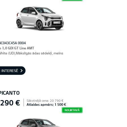
4C043C45A 0004
o 1,0 GDI GT Line AMT
White (UD),Mākslīgās ādas sēdekļi, melns
 INTERESĒ
 PICANTO
 290 €
Sākotnējā cena: 20 790 €
Atlaides apmērs: 1 500 €
NOLIKTAVĀ