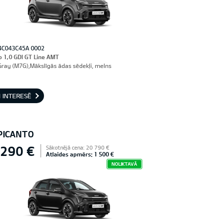
4C043C45A 0002
o 1,0 GDI GT Line AMT
Gray (M7G),Mākslīgās ādas sēdekļi, melns
 INTERESĒ
 PICANTO
 290 €
Sākotnējā cena: 20 790 €
Atlaides apmērs: 1 500 €
NOLIKTAVĀ