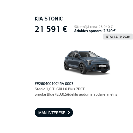
KIA STONIC
21 591 €
Sākotnējā cena: 23 940 €
Atlaides apmērs: 2 349 €
ETA: 15.10.2026
#E2604C010C45A 0003
Stonic 1,0 T-GDI LX Plus 7DCT
Smoke Blue (EU3),Sēdekļu auduma apdare, melns
MAN INTERESĒ