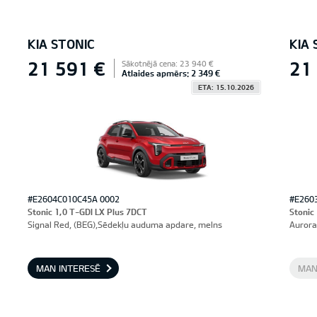
KIA STONIC
KIA 
21 591 €
21
Sākotnējā cena: 23 940 €
Atlaides apmērs: 2 349 €
ETA: 15.10.2026
#E2604C010C45A 0002
#E260
Stonic 1,0 T-GDI LX Plus 7DCT
Stonic
Signal Red, (BEG),Sēdekļu auduma apdare, melns
Aurora
MAN INTERESĒ
MAN