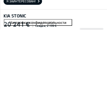
Я ЗАИНТЕРЕСОВАН!
KIA STONIC
20 241 €
Цена: 22 440 €
Скидка: 2 199 €
ETA: 30.08.2026
#E2604C029C45A 0004
Stonic 1,0 T-GDI LX Plus
Smoke Blue (EU3),Текстильная обивка сидений черного цвета
Я ЗАИНТЕРЕСОВАН!
KIA STONIC