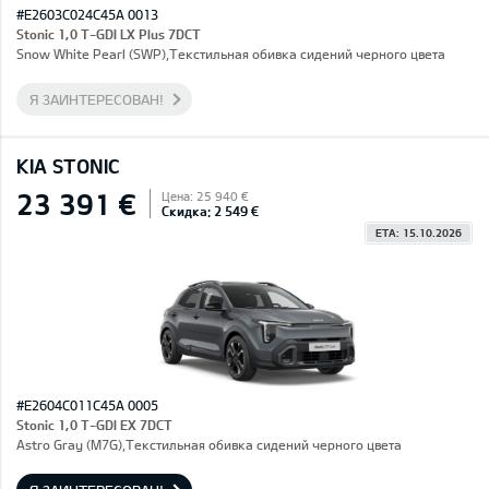
#E2603C024C45A 0013
Stonic 1,0 T-GDI LX Plus 7DCT
Snow White Pearl (SWP),Текстильная обивка сидений черного цвета
Я ЗАИНТЕРЕСОВАН!
KIA STONIC
23 391 €
Цена: 25 940 €
Скидка: 2 549 €
ETA: 15.10.2026
#E2604C011C45A 0005
Stonic 1,0 T-GDI EX 7DCT
Astro Gray (M7G),Текстильная обивка сидений черного цвета