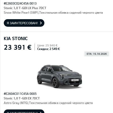
#E2603C024C45A 0013
Stonic 1,0 T-GDI LX Plus 7DCT
Snow White Pearl (SWP),Текстильная обивка сидений черного цвета
Я ЗАИНТЕРЕСОВАН!
KIA STONIC
23 391 €
Цена: 25 940 €
Скидка: 2 549 €
ETA: 15.10.2026
#E2604C011C45A 0005
Stonic 1,0 T-GDI EX 7DCT
Astro Gray (M7G),Текстильная обивка сидений черного цвета