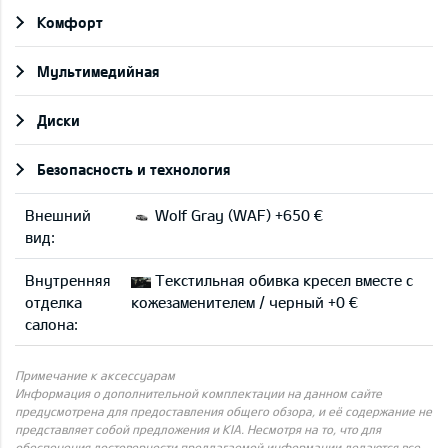
Комфорт
Мультимедийная
Диски
Безопасность и технология
Внешний
Wolf Gray (WAF) +650 €
вид:
Внутренняя
Текстильная обивка кресел вместе с
отделка
кожезаменителем / черный +0 €
салона:
Примечание к аксессуарам
Информация о дополнительной комплектации на данном сайте
предусмотрена для предоставления общего обзора, и её содержание не
представляет собой предложения и KIA. Несмотря на то, что для
обеспечения достоверности предлагаемой информации делаются все