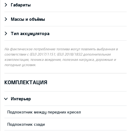
Габариты
Массы и объёмы
Тип аккумулятора
На фактическое потребление топлива могут повлиять выбранная в
соответствии с (EU) 2017/1151; (EU) 2018/1832 дополнительная
комплектация, техника вождения, полезная нагрузка, дорожные и
погодные условия.
КОМПЛЕКТАЦИЯ
Интерьер
Подлокотник между передних кресел
Подлокотник сзади