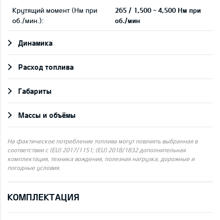
Крутящий момент (Нм при
265 / 1,500 ~ 4,500 Нм при
об./мин.):
об./мин
Динамика
Pасход топлива
Габариты
Массы и объёмы
На фактическое потребление топлива могут повлиять выбранная в
соответствии с (EU) 2017/1151; (EU) 2018/1832 дополнительная
комплектация, техника вождения, полезная нагрузка, дорожные и
погодные условия.
КОМПЛЕКТАЦИЯ