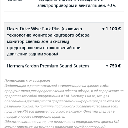
электроприводом и вентиляцией. +0 €
Пакет Drive Wise Park Plus (включает
+ 1 100 €
технологию монитора кругового обзора,
монитор слепых зон и систему
предотвращения столкновений при
движении задним ходом)
Harman/Kardon Premium Sound System
+ 750 €
Примечание к аксессуарам
Информация о дополнительной комплектации на данном сайте
предусмотрена для предоставления общего обзора, и её содержание не
представляет собой предложения и KIA. Несмотря на то, что для
обеспечения достоверности предлагаемой информации делаются все
разумные усилия, по причине постоянного усовершенствования всех
продуктов KIA все данные постоянно меняются. Отметить следует в
первую очередь следующие пункты:
Обратите внимание на то, что точные цены официального дилера KIA
могут отличаться, поэтому для получения самой достоверной