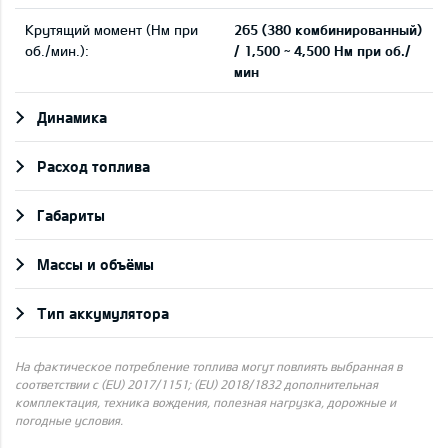
Крутящий момент (Нм при
265 (380 комбинированный)
об./мин.):
/ 1,500 ~ 4,500 Нм при об./
мин
Динамика
Pасход топлива
Габариты
Массы и объёмы
Тип аккумулятора
На фактическое потребление топлива могут повлиять выбранная в
соответствии с (EU) 2017/1151; (EU) 2018/1832 дополнительная
комплектация, техника вождения, полезная нагрузка, дорожные и
погодные условия.