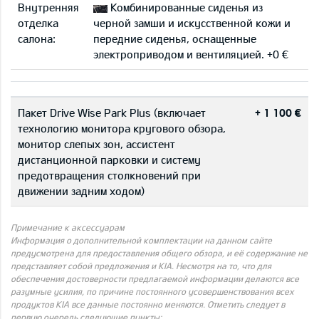
Внутренняя
Комбинированные сиденья из
отделка
черной замши и искусственной кожи и
салона:
передние сиденья, оснащенные
электроприводом и вентиляцией. +0 €
Пакет Drive Wise Park Plus (включает
+ 1 100 €
технологию монитора кругового обзора,
монитор слепых зон, ассистент
дистанционной парковки и систему
предотвращения столкновений при
движении задним ходом)
Примечание к аксессуарам
Информация о дополнительной комплектации на данном сайте
предусмотрена для предоставления общего обзора, и её содержание не
представляет собой предложения и KIA. Несмотря на то, что для
обеспечения достоверности предлагаемой информации делаются все
разумные усилия, по причине постоянного усовершенствования всех
продуктов KIA все данные постоянно меняются. Отметить следует в
первую очередь следующие пункты: