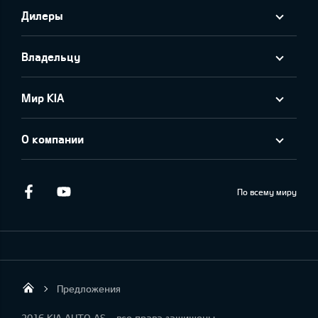
Дилеры
Владельцу
Мир KIA
О компании
Facebook
Youtube
По всему миру
Предложения
KIA AUTO AS
2016 KIA AUTO AS - все права защищены.