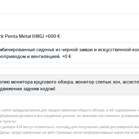
k Penta Metal (H8G) +600 €
мбинированные сиденья из черной замши и искусственной ко
роприводом и вентиляцией. +0 €
ологию монитора кругового обзора, монитор слепых зон, ассис
 движении задним ходом)
айте предусмотрена для предоставления общего обзора, и её содержание не
нформации делаются все разумные усилия, по причине постоянного усовершен
е пункты:
о дилера KIA могут отличаться, поэтому для получения самой достоверной и
Цены, представленные на веб-странице носят информативный характер и не с