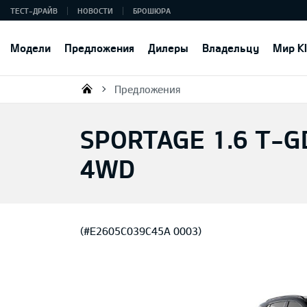
ТЕСТ-ДРАЙВ
НОВОСТИ
БРОШЮРА
Модели
Предложения
Дилеры
Владельцу
Мир K
Предложения
KIA AUTO AS
SPORTAGE 1.6 T-G
4WD
(#E2605C039C45A 0003)