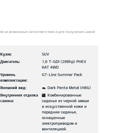
я за возможные несоответствия и для получения самой
Кузов:
SUV
Двигатель:
1,6 T-GDI (288hp) PHEV
6AT 4WD
Уровень
GT-Line Summer Pack
комплектации:
Внешний вид:
Dark Penta Metal (H8G)
Внутренняя отделка
Комбинированные
салона:
сиденья из черной замши
и искусственной кожи и
передние сиденья,
оснащенные
электроприводом и
вентиляцией.