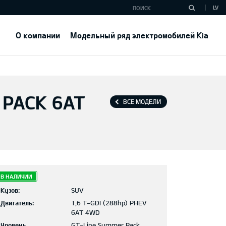
LV
О компании
Модельный ряд электромобилей Kia
 PACK 6AT
ВСЕ МОДЕЛИ
В НАЛИЧИИ
Кузов:
SUV
Двигатель:
1,6 T-GDI (288hp) PHEV
6AT 4WD
Уровень
GT-Line Summer Pack