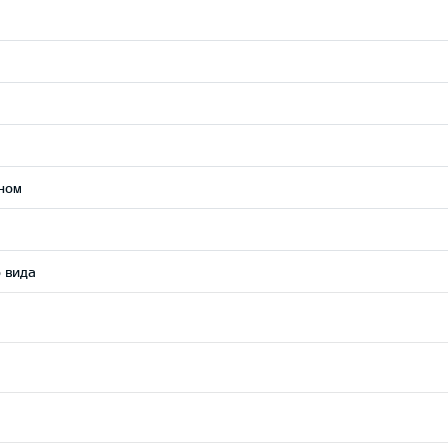
ном
 вида