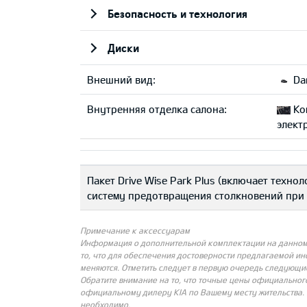
Безопасность и технология
Диски
Внешний вид:
Dar
Внутренняя отделка салона:
Ко
элект
Пакет Drive Wise Park Plus (включает техн
систему предотвращения столкновений при
Примечание к аксессуарам
Информация о дополнительной комплектации на данном с
то, что для обеспечения достоверности предлагаемой и
меняются. Отметить следует в первую очередь следующи
Обратите внимание на то, что точные цены официальног
официальному дилеру KIA по Вашему месту жительства. 
необходимо.