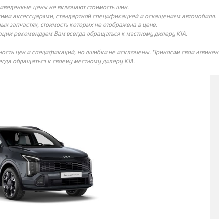
риведенные цены не включают стоимость шин.
угими аксессуарами, стандартной спецификацией и оснащением автомобиля.
ых запчастях, стоимость которых не отображена в цене.
ации рекомендуем Вам всегда обращаться к местному дилеру KIA.
ность цен и спецификаций, но ошибки не исключены. Приносим свои извинени
гда обращаться к своему местному дилеру KIA.