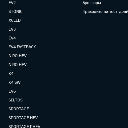
EV2
Брошюры
STONIC
Приходите на тест-драй
XCEED
EV3
EV4
EV4 FASTBACK
NIRO HEV
NIRO HEV
K4
K4 SW
EV6
SELTOS
SPORTAGE
SPORTAGE HEV
SPORTAGE PHEV