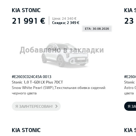
KIA STONIC
KIA 
21 991 €
23
Цена: 24 340 €
Скидка: 2 349 €
ETA: 30.08.2026
Добавлено в закладки
#E2603C024C45A 0013
#E260
Stonic 1,0 T-GDI LX Plus 7DCT
Stonic
Snow White Pearl (SWP),Текстильная обивка сидений
Astro 
черного цвета
цвета
Я ЗАИНТЕРЕСОВАН!
Я З
KIA STONIC
KIA 