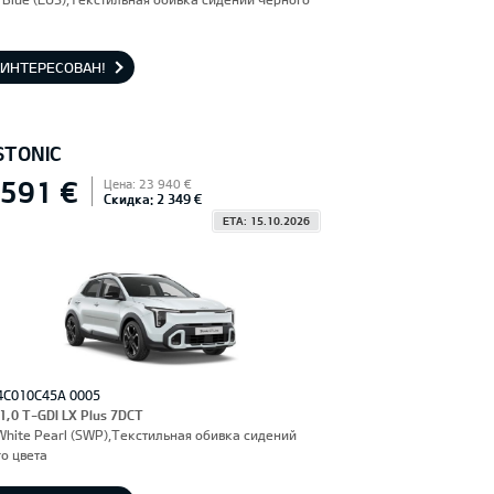
АИНТЕРЕСОВАН!
STONIC
 591 €
Цена: 23 940 €
Скидка: 2 349 €
ETA: 15.10.2026
4C010C45A 0005
 1,0 T-GDI LX Plus 7DCT
hite Pearl (SWP),Текстильная обивка сидений
о цвета