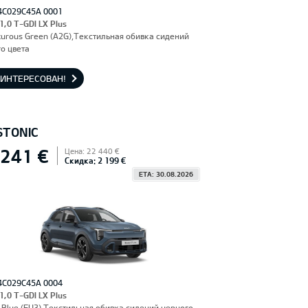
4C029C45A 0001
 1,0 T-GDI LX Plus
urous Green (A2G),Текстильная обивка сидений
о цвета
АИНТЕРЕСОВАН!
STONIC
 241 €
Цена: 22 440 €
Скидка: 2 199 €
ETA: 30.08.2026
4C029C45A 0004
 1,0 T-GDI LX Plus
Blue (EU3),Текстильная обивка сидений черного