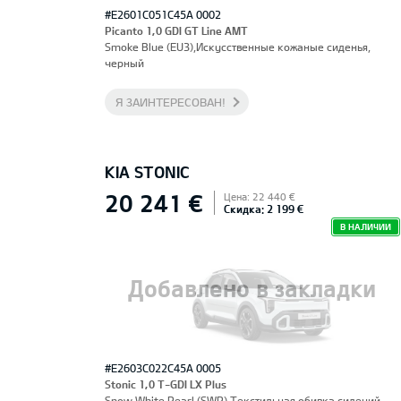
#E2601C051C45A 0002
Picanto 1,0 GDI GT Line AMT
Smoke Blue (EU3),Искусственные кожаные сиденья,
черный
Я ЗАИНТЕРЕСОВАН!
KIA STONIC
20 241 €
Цена: 22 440 €
Скидка: 2 199 €
В НАЛИЧИИ
Добавлено в закладки
#E2603C022C45A 0005
Stonic 1,0 T-GDI LX Plus
Snow White Pearl (SWP),Текстильная обивка сидений