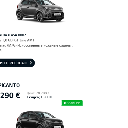
4C043C45A 0002
o 1,0 GDI GT Line AMT
Gray (M7G),Искусственные кожаные сиденья,
й
АИНТЕРЕСОВАН!
 PICANTO
 290 €
Цена: 20 790 €
Скидка: 1 500 €
В НАЛИЧИИ