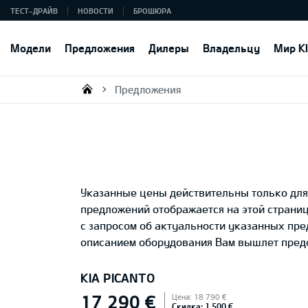
ТЕСТ-ДРАЙВ
НОВОСТИ
БРОШЮРА
Модели
Предложения
Дилеры
Владельцу
Мир K
Предложения
KIA AUTO AS
Указанные цены действительны только для 
предложений отображается на этой страни
с запросом об актуальности указанных пр
описанием оборудования Вам вышлет предс
KIA PICANTO
17 290 €
Цена: 18 790 €
Скидка: 1 500 €