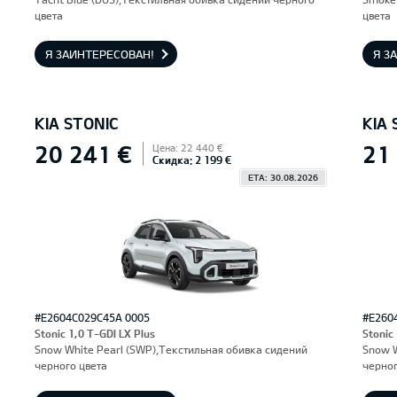
цвета
цвета
Я ЗАИНТЕРЕСОВАН!
Я З
KIA STONIC
KIA 
20 241 €
21
Цена: 22 440 €
Скидка: 2 199 €
ETA: 30.08.2026
#E2604C029C45A 0005
#E260
Stonic 1,0 T-GDI LX Plus
Stonic
Snow White Pearl (SWP),Текстильная обивка сидений
Snow W
черного цвета
черног