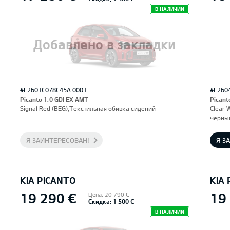
В НАЛИЧИИ
Добавлено в закладки
#E2601C078C45A 0001
#E260
Picanto 1,0 GDI EX AMT
Picant
Signal Red (BEG),Текстильная обивка сидений
Clear 
черны
Я ЗАИНТЕРЕСОВАН!
Я З
KIA PICANTO
KIA
19 290 €
19
Цена: 20 790 €
Скидка: 1 500 €
В НАЛИЧИИ