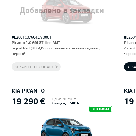
Добавлено в закладки
#E2601C076C45A 0001
#E260
Picanto 1,0 GDI GT Line AMT
Picant
Signal Red (BEG),Искусственные кожаные сиденья,
Astro 
черный
черны
Я ЗАИНТЕРЕСОВАН!
Я З
KIA PICANTO
KIA
19 290 €
19
Цена: 20 790 €
Скидка: 1 500 €
В НАЛИЧИИ