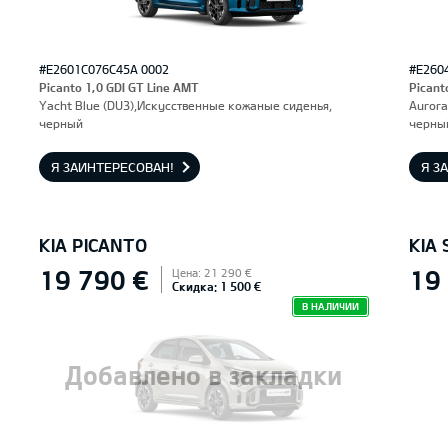
#E2601C076C45A 0002
#E260
Picanto 1,0 GDI GT Line AMT
Picant
Yacht Blue (DU3),Искусственные кожаные сиденья,
Aurora
черный
черны
Я ЗАИНТЕРЕСОВАН!
Я З
KIA PICANTO
KIA 
19 790 €
19
Цена: 21 290 €
Скидка: 1 500 €
В НАЛИЧИИ
Добавлено в закладки