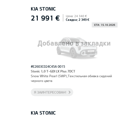
KIA STONIC
21 991 €
Цена: 24 340 €
Скидка: 2 349 €
ETA: 15.10.2026
Добавлено в закладки
#E2603C024C45A 0015
Stonic 1,0 T-GDI LX Plus 7DCT
Snow White Pearl (SWP),Текстильная обивка сидений
черного цвета
Я ЗАИНТЕРЕСОВАН!
KIA STONIC