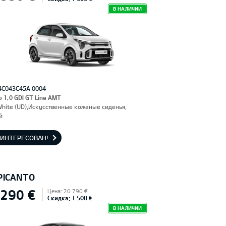
В НАЛИЧИИ
4C043C45A 0004
o 1,0 GDI GT Line AMT
White (UD),Искусственные кожаные сиденья,
й
АИНТЕРЕСОВАН!
 PICANTO
 290 €
Цена: 20 790 €
Скидка: 1 500 €
В НАЛИЧИИ