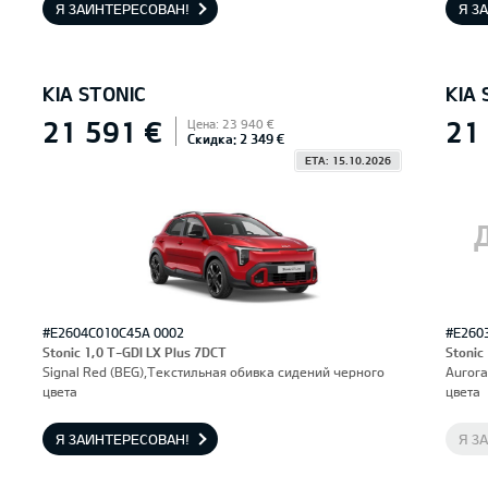
Я ЗАИНТЕРЕСОВАН!
Я З
KIA STONIC
KIA 
21 591 €
21
Цена: 23 940 €
Скидка: 2 349 €
ETA: 15.10.2026
#E2604C010C45A 0002
#E260
Stonic 1,0 T-GDI LX Plus 7DCT
Stonic
Signal Red (BEG),Текстильная обивка сидений черного
Aurora
цвета
цвета
Я ЗАИНТЕРЕСОВАН!
Я З