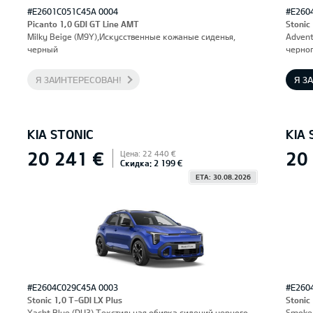
#E2601C051C45A 0004
#E260
Picanto 1,0 GDI GT Line AMT
Stonic
Milky Beige (M9Y),Искусственные кожаные сиденья,
Advent
черный
черног
Я ЗАИНТЕРЕСОВАН!
Я З
KIA STONIC
KIA 
20 241 €
20
Цена: 22 440 €
Скидка: 2 199 €
ETA: 30.08.2026
#E2604C029C45A 0003
#E260
Stonic 1,0 T-GDI LX Plus
Stonic
Yacht Blue (DU3),Текстильная обивка сидений черного
Smoke 