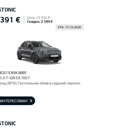
STONIC
 391 €
Цена: 25 940 €
Скидка: 2 549 €
ETA: 15.10.2026
4C011C45A 0005
 1,0 T-GDI EX 7DCT
Gray (M7G),Текстильная обивка сидений черного
АИНТЕРЕСОВАН!
STONIC