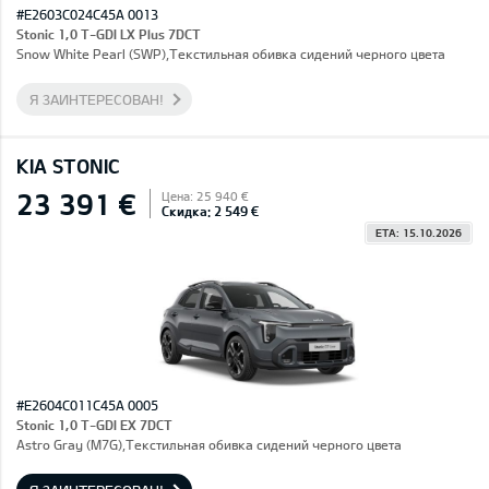
#E2603C024C45A 0013
Stonic 1,0 T-GDI LX Plus 7DCT
Snow White Pearl (SWP),Текстильная обивка сидений черного цвета
Я ЗАИНТЕРЕСОВАН!
KIA STONIC
23 391 €
Цена: 25 940 €
Скидка: 2 549 €
ETA: 15.10.2026
#E2604C011C45A 0005
Stonic 1,0 T-GDI EX 7DCT
Astro Gray (M7G),Текстильная обивка сидений черного цвета