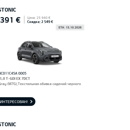
STONIC
 391 €
Цена: 25 940 €
Скидка: 2 549 €
ETA: 15.10.2026
4C011C45A 0005
 1,0 T-GDI EX 7DCT
Gray (M7G),Текстильная обивка сидений черного
АИНТЕРЕСОВАН!
STONIC