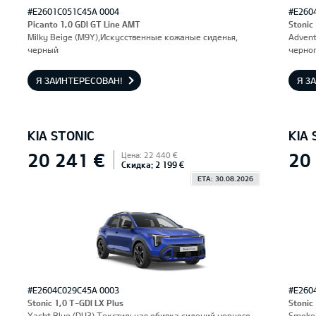
#E2601C051C45A 0004
#E260
Picanto 1,0 GDI GT Line AMT
Stonic
Milky Beige (M9Y),Искусственные кожаные сиденья,
Advent
черный
черног
Я ЗАИНТЕРЕСОВАН!
Я З
KIA STONIC
KIA 
20 241 €
20
Цена: 22 440 €
Скидка: 2 199 €
ETA: 30.08.2026
#E2604C029C45A 0003
#E260
Stonic 1,0 T-GDI LX Plus
Stonic
Yacht Blue (DU3),Текстильная обивка сидений черного
Smoke 