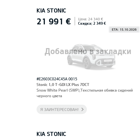
KIA STONIC
21 991 €
Цена: 24 340 €
Скидка: 2 349 €
ETA: 15.10.2026
Добавлено в закладки
#E2603C024C45A 0015
Stonic 1,0 T-GDI LX Plus 7DCT
Snow White Pearl (SWP),Текстильная обивка сидений
черного цвета
Я ЗАИНТЕРЕСОВАН!
KIA STONIC