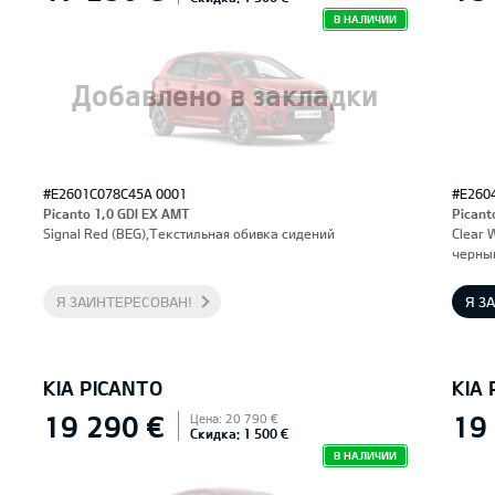
В НАЛИЧИИ
Добавлено в закладки
#E2601C078C45A 0001
#E260
Picanto 1,0 GDI EX AMT
Picant
Signal Red (BEG),Текстильная обивка сидений
Clear 
черны
Я ЗАИНТЕРЕСОВАН!
Я З
KIA PICANTO
KIA
19 290 €
19
Цена: 20 790 €
Скидка: 1 500 €
В НАЛИЧИИ