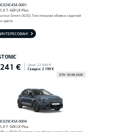
4C029C45A 0001
 1,0 T-GDI LX Plus
urous Green (A2G),Текстильная обивка сидений
о цвета
АИНТЕРЕСОВАН!
STONIC
 241 €
Цена: 22 440 €
Скидка: 2 199 €
ETA: 30.08.2026
4C029C45A 0004
 1,0 T-GDI LX Plus
Blue (EU3),Текстильная обивка сидений черного