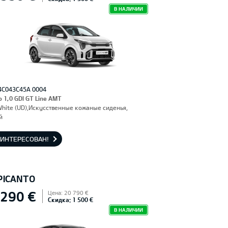
В НАЛИЧИИ
4C043C45A 0004
o 1,0 GDI GT Line AMT
White (UD),Искусственные кожаные сиденья,
й
АИНТЕРЕСОВАН!
 PICANTO
 290 €
Цена: 20 790 €
Скидка: 1 500 €
В НАЛИЧИИ