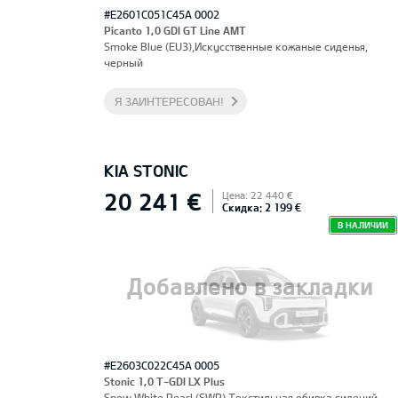
#E2601C051C45A 0002
Picanto 1,0 GDI GT Line AMT
Smoke Blue (EU3),Искусственные кожаные сиденья,
черный
Я ЗАИНТЕРЕСОВАН!
KIA STONIC
20 241 €
Цена: 22 440 €
Скидка: 2 199 €
В НАЛИЧИИ
Добавлено в закладки
#E2603C022C45A 0005
Stonic 1,0 T-GDI LX Plus
Snow White Pearl (SWP),Текстильная обивка сидений