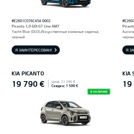
#E2601C076C45A 0002
#E260
Picanto 1,0 GDI GT Line AMT
Picant
Yacht Blue (DU3),Искусственные кожаные сиденья,
Aurora
черный
черны
Я ЗАИНТЕРЕСОВАН!
Я З
KIA PICANTO
KIA 
19 790 €
19
Цена: 21 290 €
Скидка: 1 500 €
В НАЛИЧИИ