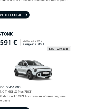
АИНТЕРЕСОВАН!
STONIC
 591 €
Цена: 23 940 €
Скидка: 2 349 €
ETA: 15.10.2026
4C010C45A 0005
 1,0 T-GDI LX Plus 7DCT
hite Pearl (SWP),Текстильная обивка сидений
о цвета