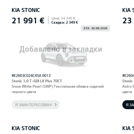
KIA STONIC
KIA 
21 991 €
23
Цена: 24 340 €
Скидка: 2 349 €
ETA: 30.08.2026
Добавлено в закладки
#E2603C024C45A 0013
#E260
Stonic 1,0 T-GDI LX Plus 7DCT
Stonic
Snow White Pearl (SWP),Текстильная обивка сидений
Astro 
черного цвета
цвета
Я ЗАИНТЕРЕСОВАН!
Я З
KIA STONIC
KIA 