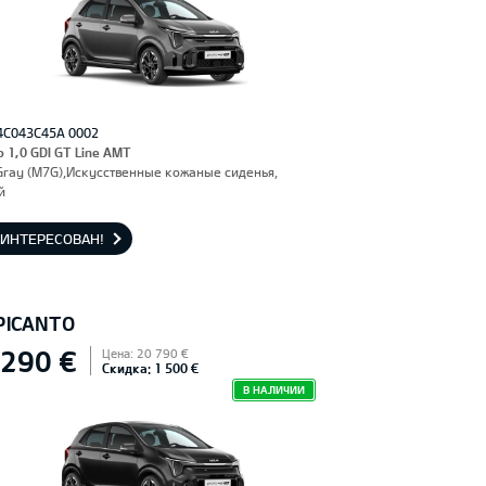
4C043C45A 0002
o 1,0 GDI GT Line AMT
Gray (M7G),Искусственные кожаные сиденья,
й
АИНТЕРЕСОВАН!
 PICANTO
 290 €
Цена: 20 790 €
Скидка: 1 500 €
В НАЛИЧИИ