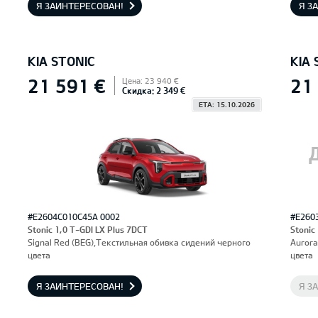
Я ЗАИНТЕРЕСОВАН!
Я З
KIA STONIC
KIA 
21 591 €
21
Цена: 23 940 €
Скидка: 2 349 €
ETA: 15.10.2026
#E2604C010C45A 0002
#E260
Stonic 1,0 T-GDI LX Plus 7DCT
Stonic
Signal Red (BEG),Текстильная обивка сидений черного
Aurora
цвета
цвета
Я ЗАИНТЕРЕСОВАН!
Я З