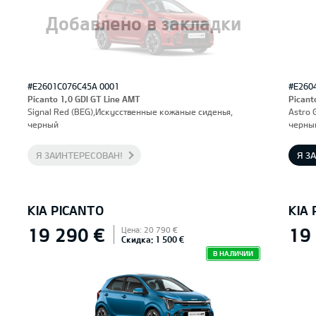
Добавлено в закладки
#E2601C076C45A 0001
#E260
Picanto 1,0 GDI GT Line AMT
Picant
Signal Red (BEG),Искусственные кожаные сиденья,
Astro 
черный
черны
Я ЗАИНТЕРЕСОВАН!
Я З
KIA PICANTO
KIA
19 290 €
19
Цена: 20 790 €
Скидка: 1 500 €
В НАЛИЧИИ