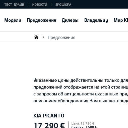
ТЕСТ-ДРАЙВ
НОВОСТИ
БРОШЮРА
Модели
Предложения
Дилеры
Владельцу
Мир K
Предложения
KIA AUTO AS
Указанные цены действительны только для 
предложений отображается на этой страни
с запросом об актуальности указанных пр
описанием оборудования Вам вышлет предс
KIA PICANTO
17 290 €
Цена: 18 790 €
Скидка: 1 500 €