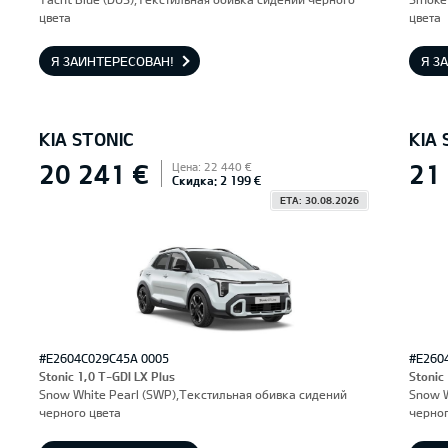
цвета
цвета
Я ЗАИНТЕРЕСОВАН!
Я З
KIA STONIC
KIA 
20 241 €
21
Цена: 22 440 €
Скидка: 2 199 €
ETA: 30.08.2026
#E2604C029C45A 0005
#E260
Stonic 1,0 T-GDI LX Plus
Stonic
Snow White Pearl (SWP),Текстильная обивка сидений
Snow W
черного цвета
черног