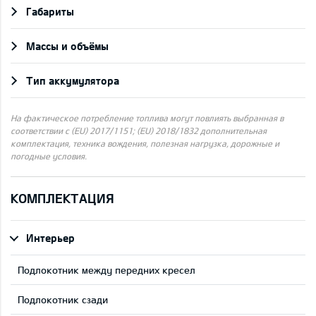
Габариты
Массы и объёмы
Тип аккумулятора
На фактическое потребление топлива могут повлиять выбранная в
соответствии с (EU) 2017/1151; (EU) 2018/1832 дополнительная
комплектация, техника вождения, полезная нагрузка, дорожные и
погодные условия.
КОМПЛЕКТАЦИЯ
Интерьер
Подлокотник между передних кресел
Подлокотник сзади