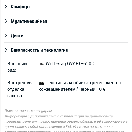
Комфорт
Мультимедийная
Диски
Безопасность и технология
Внешний
Wolf Gray (WAF) +650 €
вид:
Внутренняя
Текстильная обивка кресел вместе с
отделка
кожезаменителем / черный +0 €
салона:
Примечание к аксессуарам
Информация о дополнительной комплектации на данном сайте
предусмотрена для предоставления общего обзора, и её содержание не
представляет собой предложения и KIA. Несмотря на то, что для
обеспечения достоверности предлагаемой информации делаются все