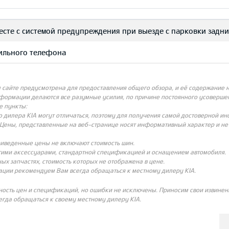
есте с системой предупреждения при выезде с парковки задн
бильного телефона
айте предусмотрена для предоставления общего обзора, и её содержание не
нформации делаются все разумные усилия, по причине постоянного усовершен
е пункты:
о дилера KIA могут отличаться, поэтому для получения самой достоверной и
Цены, представленные на веб-странице носят информативный характер и не с
риведенные цены не включают стоимость шин.
угими аксессуарами, стандартной спецификацией и оснащением автомобиля.
ых запчастях, стоимость которых не отображена в цене.
ации рекомендуем Вам всегда обращаться к местному дилеру KIA.
ность цен и спецификаций, но ошибки не исключены. Приносим свои извинени
гда обращаться к своему местному дилеру KIA.