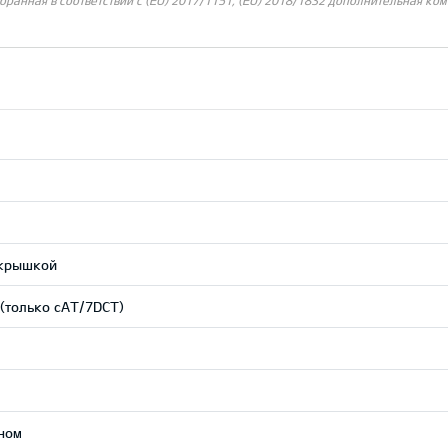
ранная в соответствии с (EU) 2017/1151; (EU) 2018/1832 дополнительная ком
 крышкой
(только сAT/7DCT)
ном