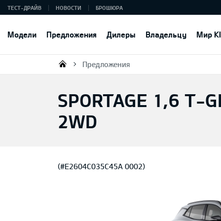
ТЕСТ-ДРАЙВ
НОВОСТИ
БРОШЮРА
Модели
Предложения
Дилеры
Владельцу
Мир K
Предложения
KIA AUTO AS
SPORTAGE 1,6 T-GD
2WD
(#E2604C035C45A 0002)