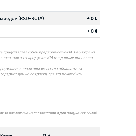
им ходом (BSD+RCTA)
+ 0 €
+ 0 €
 представляет собой предложения и KIA. Несмотря на
ствования всех продуктов KIA все данные постоянно
нформации о ценах просим всегда обращаться к
одержат цен на покраску, где это может быть
я за возможные несоответствия и для получения самой
Кузов:
SUV