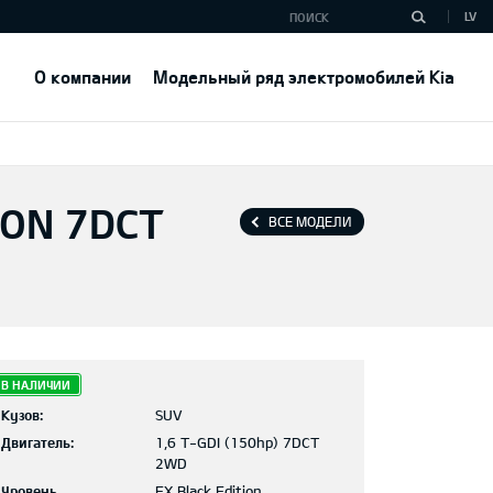
LV
О компании
Модельный ряд электромобилей Kia
ION 7DCT
ВСЕ МОДЕЛИ
В НАЛИЧИИ
Кузов:
SUV
Двигатель:
1,6 T-GDI (150hp) 7DCT
2WD
Уровень
EX Black Edition