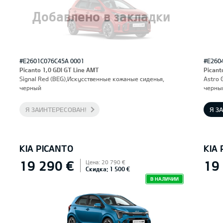
Добавлено в закладки
#E2601C076C45A 0001
#E260
Picanto 1,0 GDI GT Line AMT
Picant
Signal Red (BEG),Искусственные кожаные сиденья,
Astro 
черный
черны
Я ЗАИНТЕРЕСОВАН!
Я З
KIA PICANTO
KIA
19 290 €
19
Цена: 20 790 €
Скидка: 1 500 €
В НАЛИЧИИ