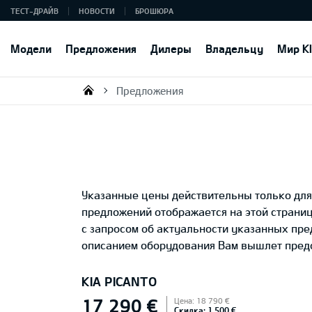
ТЕСТ-ДРАЙВ
НОВОСТИ
БРОШЮРА
Модели
Предложения
Дилеры
Владельцу
Мир K
Предложения
KIA AUTO AS
Указанные цены действительны только для 
предложений отображается на этой страни
с запросом об актуальности указанных пр
описанием оборудования Вам вышлет предс
KIA PICANTO
17 290 €
Цена: 18 790 €
Скидка: 1 500 €