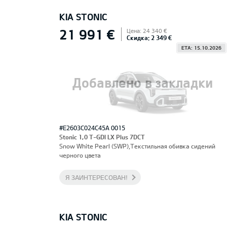
KIA STONIC
21 991 €
Цена: 24 340 €
Скидка: 2 349 €
ETA: 15.10.2026
Добавлено в закладки
#E2603C024C45A 0015
Stonic 1,0 T-GDI LX Plus 7DCT
Snow White Pearl (SWP),Текстильная обивка сидений
черного цвета
Я ЗАИНТЕРЕСОВАН!
KIA STONIC