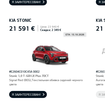
Я ЗАИНТЕРЕСОВАН!
Я З
KIA STONIC
KIA 
21 591 €
21
Цена: 23 940 €
Скидка: 2 349 €
ETA: 15.10.2026
#E2604C010C45A 0002
#E260
Stonic 1,0 T-GDI LX Plus 7DCT
Stonic
Signal Red (BEG),Текстильная обивка сидений черного
Aurora
цвета
цвета
Я ЗАИНТЕРЕСОВАН!
Я З