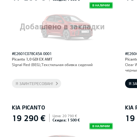
В НАЛИЧИИ
Добавлено в закладки
#E2601C078C45A 0001
#E260
Picanto 1,0 GDI EX AMT
Picant
Signal Red (BEG),Текстильная обивка сидений
Clear 
черны
Я ЗАИНТЕРЕСОВАН!
Я З
KIA PICANTO
KIA
19 290 €
19
Цена: 20 790 €
Скидка: 1 500 €
В НАЛИЧИИ