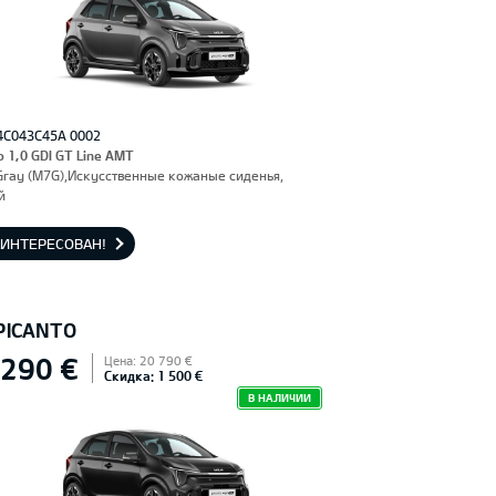
4C043C45A 0002
o 1,0 GDI GT Line AMT
Gray (M7G),Искусственные кожаные сиденья,
й
АИНТЕРЕСОВАН!
 PICANTO
 290 €
Цена: 20 790 €
Скидка: 1 500 €
В НАЛИЧИИ