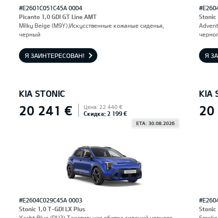
#E2601C051C45A 0004
#E260
Picanto 1,0 GDI GT Line AMT
Stonic
Milky Beige (M9Y),Искусственные кожаные сиденья,
Advent
черный
черног
Я ЗАИНТЕРЕСОВАН!
Я З
KIA STONIC
KIA 
20 241 €
20
Цена: 22 440 €
Скидка: 2 199 €
ETA: 30.08.2026
#E2604C029C45A 0003
#E260
Stonic 1,0 T-GDI LX Plus
Stonic
Yacht Blue (DU3),Текстильная обивка сидений черного
Smoke 