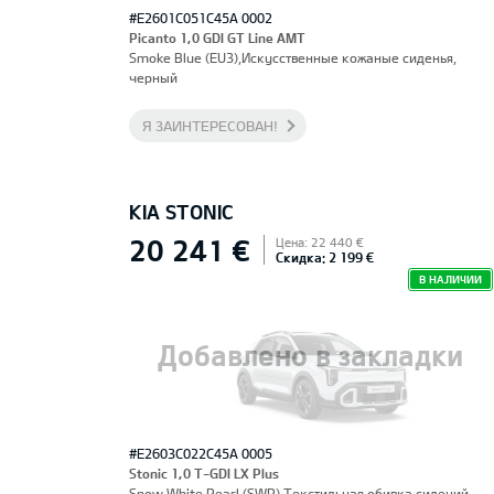
#E2601C051C45A 0002
Picanto 1,0 GDI GT Line AMT
Smoke Blue (EU3),Искусственные кожаные сиденья,
черный
Я ЗАИНТЕРЕСОВАН!
KIA STONIC
20 241 €
Цена: 22 440 €
Скидка: 2 199 €
В НАЛИЧИИ
Добавлено в закладки
#E2603C022C45A 0005
Stonic 1,0 T-GDI LX Plus
Snow White Pearl (SWP),Текстильная обивка сидений