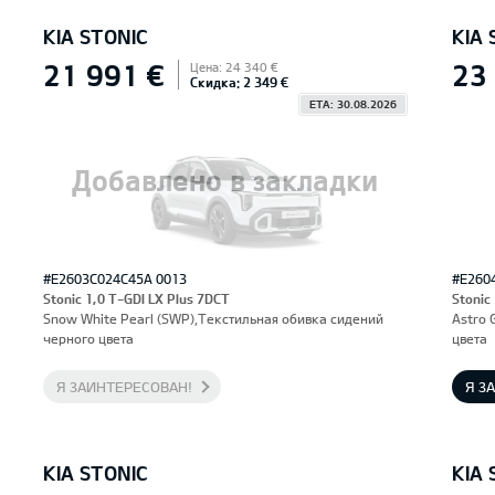
KIA STONIC
KIA 
21 991 €
23
Цена: 24 340 €
Скидка: 2 349 €
ETA: 30.08.2026
Добавлено в закладки
#E2603C024C45A 0013
#E260
Stonic 1,0 T-GDI LX Plus 7DCT
Stonic
Snow White Pearl (SWP),Текстильная обивка сидений
Astro 
черного цвета
цвета
Я ЗАИНТЕРЕСОВАН!
Я З
KIA STONIC
KIA 