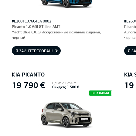
#E2601C076C45A 0002
#E260
Picanto 1,0 GDI GT Line AMT
Picant
Yacht Blue (DU3),Искусственные кожаные сиденья,
Aurora
черный
черны
Я ЗАИНТЕРЕСОВАН!
Я З
KIA PICANTO
KIA 
19 790 €
19
Цена: 21 290 €
Скидка: 1 500 €
В НАЛИЧИИ