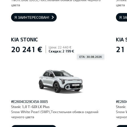
цвета
цвета
Я ЗАИНТЕРЕСОВАН!
Я З
KIA STONIC
KIA 
20 241 €
21
Цена: 22 440 €
Скидка: 2 199 €
ETA: 30.08.2026
#E2604C029C45A 0005
#E260
Stonic 1,0 T-GDI LX Plus
Stonic
Snow White Pearl (SWP),Текстильная обивка сидений
Snow W
черного цвета
черног