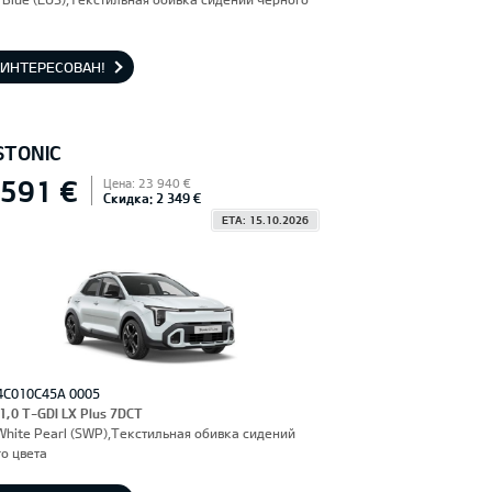
АИНТЕРЕСОВАН!
STONIC
 591 €
Цена: 23 940 €
Скидка: 2 349 €
ETA: 15.10.2026
4C010C45A 0005
 1,0 T-GDI LX Plus 7DCT
hite Pearl (SWP),Текстильная обивка сидений
о цвета