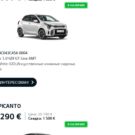
В НАЛИЧИИ
4C043C45A 0004
o 1,0 GDI GT Line AMT
White (UD),Искусственные кожаные сиденья,
й
АИНТЕРЕСОВАН!
 PICANTO
 290 €
Цена: 20 790 €
Скидка: 1 500 €
В НАЛИЧИИ