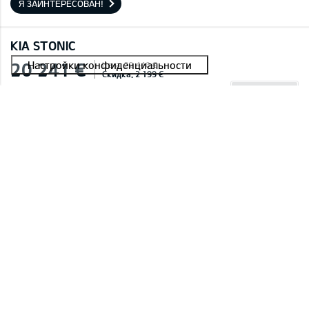
Я ЗАИНТЕРЕСОВАН!
KIA STONIC
20 241 €
Цена: 22 440 €
Скидка: 2 199 €
ETA: 30.08.2026
#E2604C029C45A 0004
Stonic 1,0 T-GDI LX Plus
Smoke Blue (EU3),Текстильная обивка сидений черного цвета
Я ЗАИНТЕРЕСОВАН!
KIA STONIC