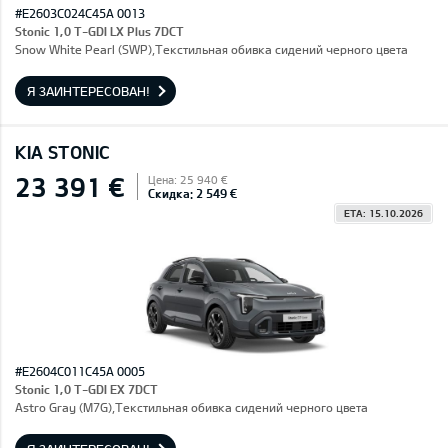
#E2603C024C45A 0013
Stonic 1,0 T-GDI LX Plus 7DCT
Snow White Pearl (SWP),Текстильная обивка сидений черного цвета
Я ЗАИНТЕРЕСОВАН!
KIA STONIC
23 391 €
Цена: 25 940 €
Скидка: 2 549 €
ETA: 15.10.2026
#E2604C011C45A 0005
Stonic 1,0 T-GDI EX 7DCT
Astro Gray (M7G),Текстильная обивка сидений черного цвета