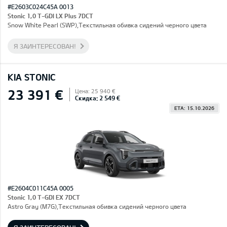
#E2603C024C45A 0013
Stonic 1,0 T-GDI LX Plus 7DCT
Snow White Pearl (SWP),Текстильная обивка сидений черного цвета
Я ЗАИНТЕРЕСОВАН!
KIA STONIC
23 391 €
Цена: 25 940 €
Скидка: 2 549 €
ETA: 15.10.2026
#E2604C011C45A 0005
Stonic 1,0 T-GDI EX 7DCT
Astro Gray (M7G),Текстильная обивка сидений черного цвета