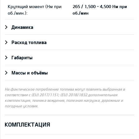
Крутящий момент (Нм при
265 / 1,500 ~ 4,500 Нм при
об./мин.):
об./мин
Динамика
Pасход топлива
Габариты
Массы и объёмы
На фактическое потребление топлива могут повлиять выбранная в
соответствии с (EU) 2017/1151; (EU) 2018/1832 дополнительная
комплектация, техника вождения, полезная нагрузка, дорожные и
погодные условия.
КОМПЛЕКТАЦИЯ