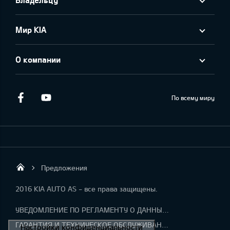
Мир KIA
О компании
Facebook
Youtube
По всему миру
Предложения
KIA AUTO AS
2016 KIA AUTO AS - все права защищены.
УВЕДОМЛЕНИЕ ПО РЕГЛАМЕНТУ О ДАННЫХ "KIA CONNECT "
ГАРАНТИЯ И ТЕХНИЧЕСКОЕ ОБСЛУЖИВАНИЕ