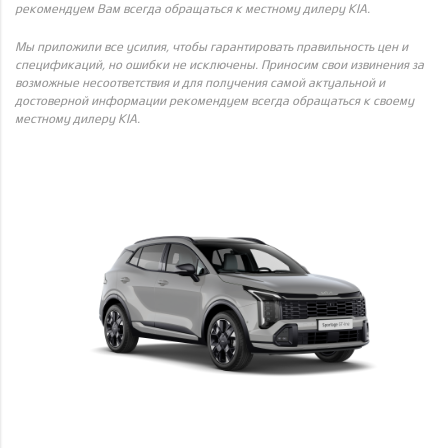
рекомендуем Вам всегда обращаться к местному дилеру KIA.
Мы приложили все усилия, чтобы гарантировать правильность цен и
спецификаций, но ошибки не исключены. Приносим свои извинения за
возможные несоответствия и для получения самой актуальной и
достоверной информации рекомендуем всегда обращаться к своему
местному дилеру KIA.