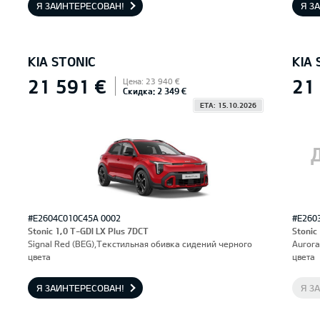
Я ЗАИНТЕРЕСОВАН!
Я З
KIA STONIC
KIA 
21 591 €
21
Цена: 23 940 €
Скидка: 2 349 €
ETA: 15.10.2026
#E2604C010C45A 0002
#E260
Stonic 1,0 T-GDI LX Plus 7DCT
Stonic
Signal Red (BEG),Текстильная обивка сидений черного
Aurora
цвета
цвета
Я ЗАИНТЕРЕСОВАН!
Я З