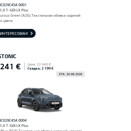
4C029C45A 0001
 1,0 T-GDI LX Plus
urous Green (A2G),Текстильная обивка сидений
о цвета
АИНТЕРЕСОВАН!
STONIC
 241 €
Цена: 22 440 €
Скидка: 2 199 €
ETA: 30.08.2026
4C029C45A 0004
 1,0 T-GDI LX Plus
Blue (EU3),Текстильная обивка сидений черного