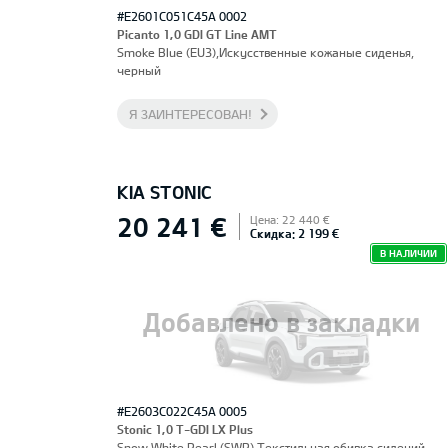
#E2601C051C45A 0002
Picanto 1,0 GDI GT Line AMT
Smoke Blue (EU3),Искусственные кожаные сиденья,
черный
Я ЗАИНТЕРЕСОВАН!
KIA STONIC
20 241 €
Цена: 22 440 €
Скидка: 2 199 €
В НАЛИЧИИ
Добавлено в закладки
#E2603C022C45A 0005
Stonic 1,0 T-GDI LX Plus
Snow White Pearl (SWP),Текстильная обивка сидений