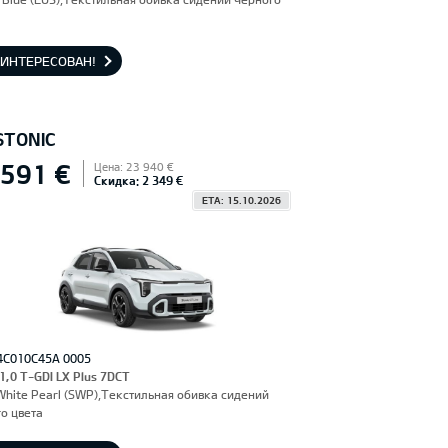
АИНТЕРЕСОВАН!
STONIC
 591 €
Цена: 23 940 €
Скидка: 2 349 €
ETA: 15.10.2026
4C010C45A 0005
 1,0 T-GDI LX Plus 7DCT
hite Pearl (SWP),Текстильная обивка сидений
о цвета