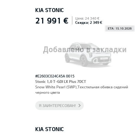
KIA STONIC
21 991 €
Цена: 24 340 €
Скидка: 2 349 €
ETA: 15.10.2026
Добавлено в закладки
#E2603C024C45A 0015
Stonic 1,0 T-GDI LX Plus 7DCT
Snow White Pearl (SWP),Текстильная обивка сидений
черного цвета
Я ЗАИНТЕРЕСОВАН!
KIA STONIC