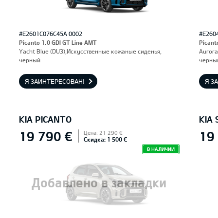
#E2601C076C45A 0002
#E260
Picanto 1,0 GDI GT Line AMT
Picant
Yacht Blue (DU3),Искусственные кожаные сиденья,
Aurora
черный
черны
Я ЗАИНТЕРЕСОВАН!
Я З
KIA PICANTO
KIA 
19 790 €
19
Цена: 21 290 €
Скидка: 1 500 €
В НАЛИЧИИ
Добавлено в закладки