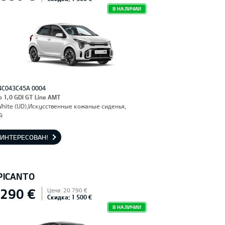
В НАЛИЧИИ
4C043C45A 0004
o 1,0 GDI GT Line AMT
White (UD),Искусственные кожаные сиденья,
й
АИНТЕРЕСОВАН!
 PICANTO
 290 €
Цена: 20 790 €
Скидка: 1 500 €
В НАЛИЧИИ