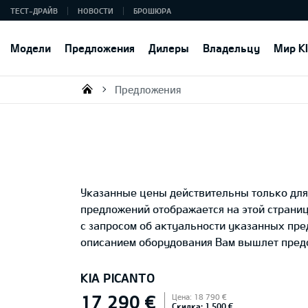
ТЕСТ-ДРАЙВ
НОВОСТИ
БРОШЮРА
Модели
Предложения
Дилеры
Владельцу
Мир K
Предложения
KIA AUTO AS
Указанные цены действительны только для 
предложений отображается на этой страни
с запросом об актуальности указанных пр
описанием оборудования Вам вышлет предс
KIA PICANTO
17 290 €
Цена: 18 790 €
Скидка: 1 500 €