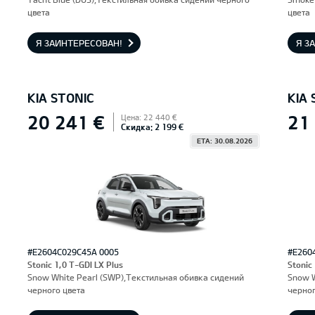
цвета
цвета
Я ЗАИНТЕРЕСОВАН!
Я З
KIA STONIC
KIA 
20 241 €
21
Цена: 22 440 €
Скидка: 2 199 €
ETA: 30.08.2026
#E2604C029C45A 0005
#E260
Stonic 1,0 T-GDI LX Plus
Stonic
Snow White Pearl (SWP),Текстильная обивка сидений
Snow W
черного цвета
черног