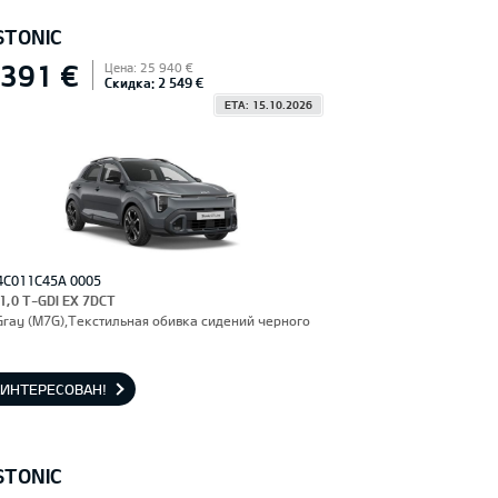
STONIC
 391 €
Цена: 25 940 €
Скидка: 2 549 €
ETA: 15.10.2026
4C011C45A 0005
 1,0 T-GDI EX 7DCT
Gray (M7G),Текстильная обивка сидений черного
АИНТЕРЕСОВАН!
STONIC