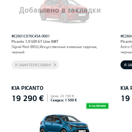
Добавлено в закладки
#E2601C076C45A 0001
#E260
Picanto 1,0 GDI GT Line AMT
Picant
Signal Red (BEG),Искусственные кожаные сиденья,
Astro 
черный
черны
Я ЗАИНТЕРЕСОВАН!
Я З
KIA PICANTO
KIA
19 290 €
19
Цена: 20 790 €
Скидка: 1 500 €
В НАЛИЧИИ