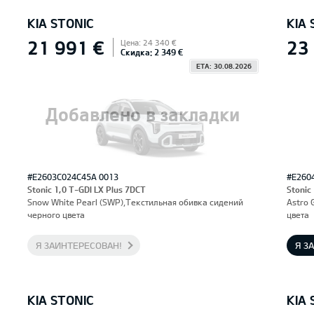
KIA STONIC
KIA 
21 991 €
23
Цена: 24 340 €
Скидка: 2 349 €
ETA: 30.08.2026
Добавлено в закладки
#E2603C024C45A 0013
#E260
Stonic 1,0 T-GDI LX Plus 7DCT
Stonic
Snow White Pearl (SWP),Текстильная обивка сидений
Astro 
черного цвета
цвета
Я ЗАИНТЕРЕСОВАН!
Я З
KIA STONIC
KIA 