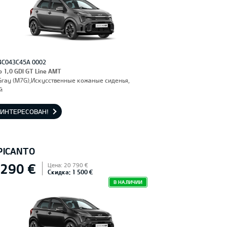
4C043C45A 0002
o 1,0 GDI GT Line AMT
Gray (M7G),Искусственные кожаные сиденья,
й
АИНТЕРЕСОВАН!
 PICANTO
 290 €
Цена: 20 790 €
Скидка: 1 500 €
В НАЛИЧИИ