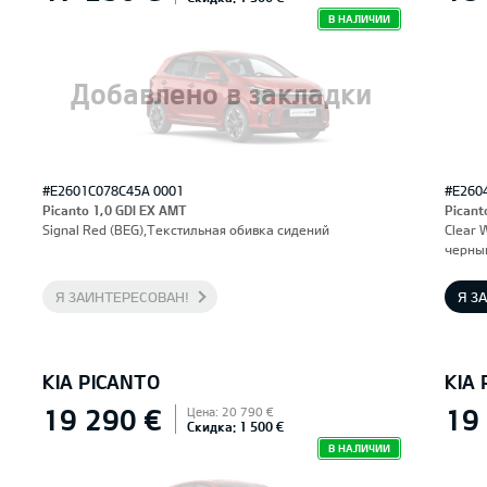
В НАЛИЧИИ
Добавлено в закладки
#E2601C078C45A 0001
#E260
Picanto 1,0 GDI EX AMT
Picant
Signal Red (BEG),Текстильная обивка сидений
Clear 
черны
Я ЗАИНТЕРЕСОВАН!
Я З
KIA PICANTO
KIA
19 290 €
19
Цена: 20 790 €
Скидка: 1 500 €
В НАЛИЧИИ