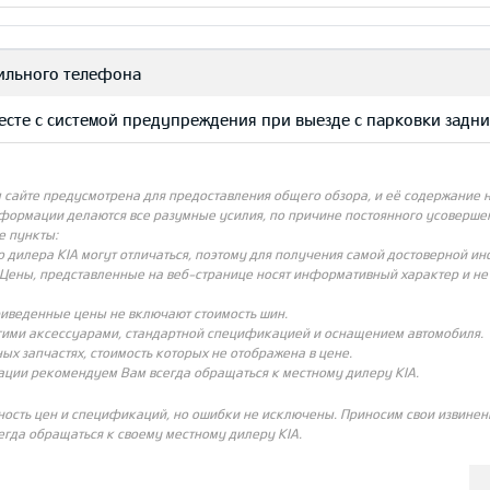
бильного телефона
есте с системой предупреждения при выезде с парковки задн
айте предусмотрена для предоставления общего обзора, и её содержание не
нформации делаются все разумные усилия, по причине постоянного усовершен
е пункты:
о дилера KIA могут отличаться, поэтому для получения самой достоверной и
Цены, представленные на веб-странице носят информативный характер и не с
риведенные цены не включают стоимость шин.
угими аксессуарами, стандартной спецификацией и оснащением автомобиля.
ых запчастях, стоимость которых не отображена в цене.
ации рекомендуем Вам всегда обращаться к местному дилеру KIA.
ность цен и спецификаций, но ошибки не исключены. Приносим свои извинени
гда обращаться к своему местному дилеру KIA.