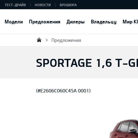
ТЕСТ-ДРАЙВ
НОВОСТИ
БРОШЮРА
Модели
Предложения
Дилеры
Владельцу
Мир K
Предложения
KIA AUTO AS
SPORTAGE 1,6 T-G
(#E2606C060C45A 0001)