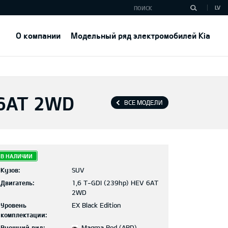
LV
О компании
Модельный ряд электромобилей Kia
 6AT 2WD
ВСЕ МОДЕЛИ
В НАЛИЧИИ
Кузов:
SUV
Двигатель:
1,6 T-GDI (239hp) HEV 6AT
2WD
Уровень
EX Black Edition
комплектации:
Внешний вид:
Magma Red (ARD)