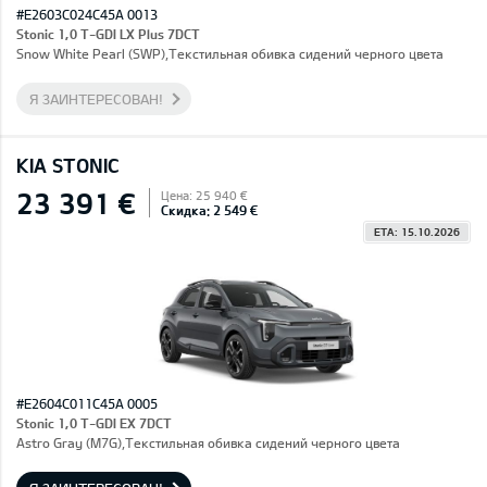
#E2603C024C45A 0013
Stonic 1,0 T-GDI LX Plus 7DCT
Snow White Pearl (SWP),Текстильная обивка сидений черного цвета
Я ЗАИНТЕРЕСОВАН!
KIA STONIC
23 391 €
Цена: 25 940 €
Скидка: 2 549 €
ETA: 15.10.2026
#E2604C011C45A 0005
Stonic 1,0 T-GDI EX 7DCT
Astro Gray (M7G),Текстильная обивка сидений черного цвета