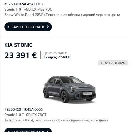
#E2603C024C45A 0013
Stonic 1,0 T-GDI LX Plus 7DCT
Snow White Pearl (SWP),Текстильная обивка сидений черного цвета
Я ЗАИНТЕРЕСОВАН!
KIA STONIC
23 391 €
Цена: 25 940 €
Скидка: 2 549 €
ETA: 15.10.2026
#E2604C011C45A 0005
Stonic 1,0 T-GDI EX 7DCT
Astro Gray (M7G),Текстильная обивка сидений черного цвета