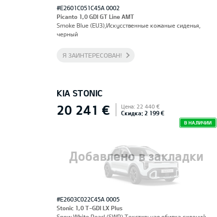
#E2601C051C45A 0002
Picanto 1,0 GDI GT Line AMT
Smoke Blue (EU3),Искусственные кожаные сиденья,
черный
Я ЗАИНТЕРЕСОВАН!
KIA STONIC
20 241 €
Цена: 22 440 €
Скидка: 2 199 €
В НАЛИЧИИ
Добавлено в закладки
#E2603C022C45A 0005
Stonic 1,0 T-GDI LX Plus
Snow White Pearl (SWP),Текстильная обивка сидений