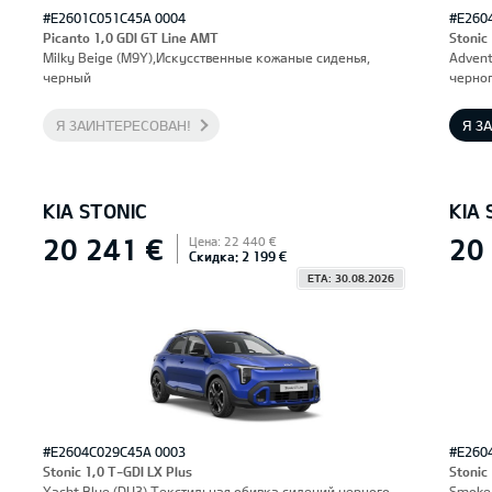
#E2601C051C45A 0004
#E260
Picanto 1,0 GDI GT Line AMT
Stonic
Milky Beige (M9Y),Искусственные кожаные сиденья,
Advent
черный
черног
Я ЗАИНТЕРЕСОВАН!
Я З
KIA STONIC
KIA 
20 241 €
20
Цена: 22 440 €
Скидка: 2 199 €
ETA: 30.08.2026
#E2604C029C45A 0003
#E260
Stonic 1,0 T-GDI LX Plus
Stonic
Yacht Blue (DU3),Текстильная обивка сидений черного
Smoke 