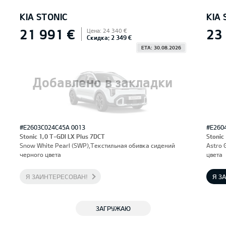
KIA STONIC
KIA 
21 991 €
23
Цена: 24 340 €
Скидка: 2 349 €
ETA: 30.08.2026
Добавлено в закладки
#E2603C024C45A 0013
#E260
Stonic 1,0 T-GDI LX Plus 7DCT
Stonic
Snow White Pearl (SWP),Текстильная обивка сидений
Astro 
черного цвета
цвета
Я ЗАИНТЕРЕСОВАН!
Я З
ЗАГРУЖАЮ