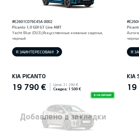
#E2601C076C45A 0002
#E260
Picanto 1,0 GDI GT Line AMT
Picant
Yacht Blue (DU3),Искусственные кожаные сиденья,
Aurora
черный
черны
Я ЗАИНТЕРЕСОВАН!
Я З
KIA PICANTO
KIA 
19 790 €
19
Цена: 21 290 €
Скидка: 1 500 €
В НАЛИЧИИ
Добавлено в закладки