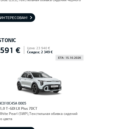
АИНТЕРЕСОВАН!
STONIC
 591 €
Цена: 23 940 €
Скидка: 2 349 €
ETA: 15.10.2026
4C010C45A 0005
 1,0 T-GDI LX Plus 7DCT
hite Pearl (SWP),Текстильная обивка сидений
о цвета