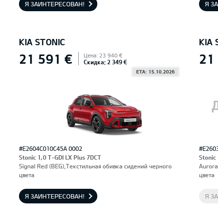
Я ЗАИНТЕРЕСОВАН!
Я З
KIA STONIC
KIA 
21 591 €
21
Цена: 23 940 €
Скидка: 2 349 €
ETA: 15.10.2026
#E2604C010C45A 0002
#E260
Stonic 1,0 T-GDI LX Plus 7DCT
Stonic
Signal Red (BEG),Текстильная обивка сидений черного
Aurora
цвета
цвета
Я ЗАИНТЕРЕСОВАН!
Я З