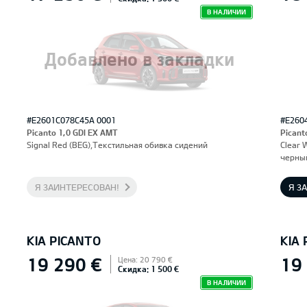
В НАЛИЧИИ
Добавлено в закладки
#E2601C078C45A 0001
#E260
Picanto 1,0 GDI EX AMT
Picant
Signal Red (BEG),Текстильная обивка сидений
Clear 
черны
Я ЗАИНТЕРЕСОВАН!
Я З
KIA PICANTO
KIA
19 290 €
19
Цена: 20 790 €
Скидка: 1 500 €
В НАЛИЧИИ