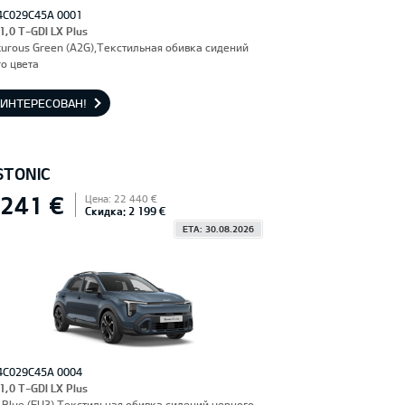
4C029C45A 0001
 1,0 T-GDI LX Plus
urous Green (A2G),Текстильная обивка сидений
о цвета
АИНТЕРЕСОВАН!
STONIC
 241 €
Цена: 22 440 €
Скидка: 2 199 €
ETA: 30.08.2026
4C029C45A 0004
 1,0 T-GDI LX Plus
Blue (EU3),Текстильная обивка сидений черного