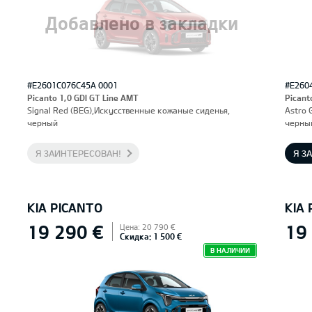
Добавлено в закладки
#E2601C076C45A 0001
#E260
Picanto 1,0 GDI GT Line AMT
Picant
Signal Red (BEG),Искусственные кожаные сиденья,
Astro 
черный
черны
Я ЗАИНТЕРЕСОВАН!
Я З
KIA PICANTO
KIA
19 290 €
19
Цена: 20 790 €
Скидка: 1 500 €
В НАЛИЧИИ