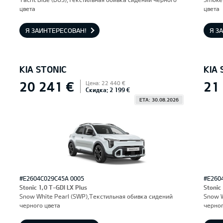
цвета
цвета
Я ЗАИНТЕРЕСОВАН!
Я З
KIA STONIC
KIA 
20 241 €
21
Цена: 22 440 €
Скидка: 2 199 €
ETA: 30.08.2026
#E2604C029C45A 0005
#E260
Stonic 1,0 T-GDI LX Plus
Stonic
Snow White Pearl (SWP),Текстильная обивка сидений
Snow W
черного цвета
черног