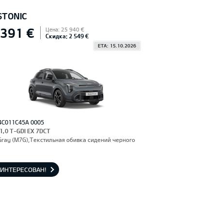
STONIC
 391 €
Цена: 25 940 €
Скидка: 2 549 €
ETA: 15.10.2026
4C011C45A 0005
 1,0 T-GDI EX 7DCT
Gray (M7G),Текстильная обивка сидений черного
АИНТЕРЕСОВАН!