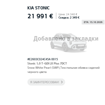
KIA STONIC
21 991 €
Цена: 24 340 €
Скидка: 2 349 €
ETA: 15.10.2026
Добавлено в закладки
#E2603C024C45A 0015
Stonic 1,0 T-GDI LX Plus 7DCT
Snow White Pearl (SWP),Текстильная обивка сидений
черного цвета
Я ЗАИНТЕРЕСОВАН!