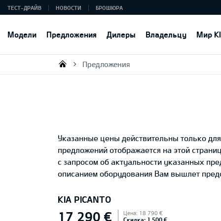
ТЕСТ-ДРАЙВ
НОВОСТИ
БРОШЮРА
Модели
Предложения
Дилеры
Владельцу
Мир K
Предложения
KIA AUTO AS
Указанные цены действительны только для 
предложений отображается на этой страни
с запросом об актуальности указанных пр
описанием оборудования Вам вышлет предс
KIA PICANTO
17 290 €
Цена: 18 790 €
Скидка: 1 500 €