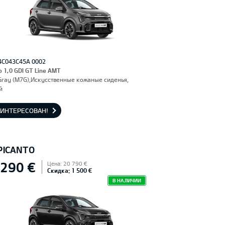
4C043C45A 0002
o 1,0 GDI GT Line AMT
Gray (M7G),Искусственные кожаные сиденья,
й
АИНТЕРЕСОВАН!
 PICANTO
 290 €
Цена: 20 790 €
Скидка: 1 500 €
В НАЛИЧИИ