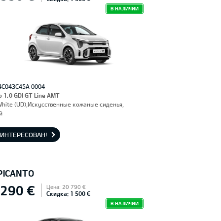
В НАЛИЧИИ
4C043C45A 0004
o 1,0 GDI GT Line AMT
White (UD),Искусственные кожаные сиденья,
й
АИНТЕРЕСОВАН!
 PICANTO
 290 €
Цена: 20 790 €
Скидка: 1 500 €
В НАЛИЧИИ