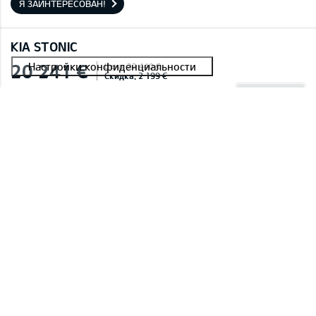
Я ЗАИНТЕРЕСОВАН!
KIA STONIC
20 241 €
Цена: 22 440 €
Скидка: 2 199 €
ETA: 30.08.2026
#E2604C029C45A 0004
Stonic 1,0 T-GDI LX Plus
Smoke Blue (EU3),Текстильная обивка сидений черного цвета
Я ЗАИНТЕРЕСОВАН!
KIA STONIC