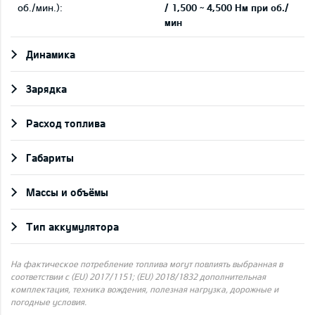
об./мин.):
/ 1,500 ~ 4,500 Нм при об./
мин
Динамика
Зарядка
Pасход топлива
Габариты
Массы и объёмы
Тип аккумулятора
На фактическое потребление топлива могут повлиять выбранная в
соответствии с (EU) 2017/1151; (EU) 2018/1832 дополнительная
комплектация, техника вождения, полезная нагрузка, дорожные и
погодные условия.