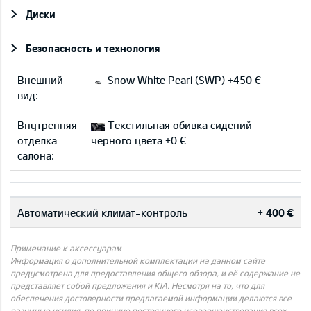
Диски
Безопасность и технология
Внешний
Snow White Pearl (SWP) +450 €
вид:
Внутренняя
Текстильная обивка сидений
отделка
черного цвета +0 €
салона:
Автоматический климат-контроль
+ 400 €
Примечание к аксессуарам
Информация о дополнительной комплектации на данном сайте
предусмотрена для предоставления общего обзора, и её содержание не
представляет собой предложения и KIA. Несмотря на то, что для
обеспечения достоверности предлагаемой информации делаются все
разумные усилия, по причине постоянного усовершенствования всех