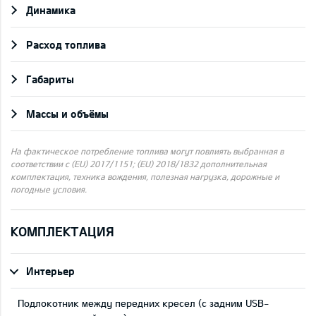
Динамика
Pасход топлива
Габариты
Массы и объёмы
На фактическое потребление топлива могут повлиять выбранная в
соответствии с (EU) 2017/1151; (EU) 2018/1832 дополнительная
комплектация, техника вождения, полезная нагрузка, дорожные и
погодные условия.
КОМПЛЕКТАЦИЯ
Интерьер
Подлокотник между передних кресел (с задним USB-