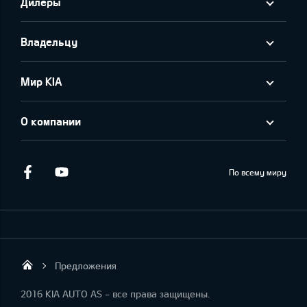
Дилеры
Владельцу
Мир KIA
О компании
Facebook
Youtube
По всему миру
Предложения
KIA AUTO AS
2016 KIA AUTO AS - все права защищены.