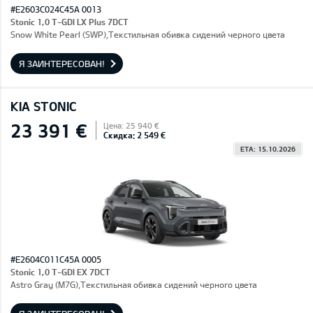
#E2603C024C45A 0013
Stonic 1,0 T-GDI LX Plus 7DCT
Snow White Pearl (SWP),Текстильная обивка сидений черного цвета
Я ЗАИНТЕРЕСОВАН!
KIA STONIC
23 391 €
Цена: 25 940 €
Скидка: 2 549 €
ETA: 15.10.2026
#E2604C011C45A 0005
Stonic 1,0 T-GDI EX 7DCT
Astro Gray (M7G),Текстильная обивка сидений черного цвета