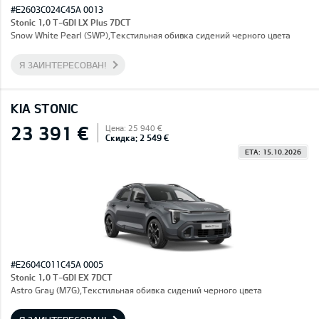
#E2603C024C45A 0013
Stonic 1,0 T-GDI LX Plus 7DCT
Snow White Pearl (SWP),Текстильная обивка сидений черного цвета
Я ЗАИНТЕРЕСОВАН!
KIA STONIC
23 391 €
Цена: 25 940 €
Скидка: 2 549 €
ETA: 15.10.2026
#E2604C011C45A 0005
Stonic 1,0 T-GDI EX 7DCT
Astro Gray (M7G),Текстильная обивка сидений черного цвета