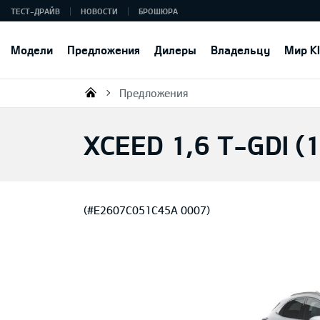
ТЕСТ-ДРАЙВ
НОВОСТИ
БРОШЮРА
Модели
Предложения
Дилеры
Владельцу
Мир K
Предложения
KIA AUTO AS
XCEED 1,6 T-GDI (
(#E2607C051C45A 0007)