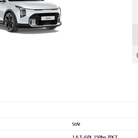
SUV
1,6 T-GDI, 150hp 7DCT