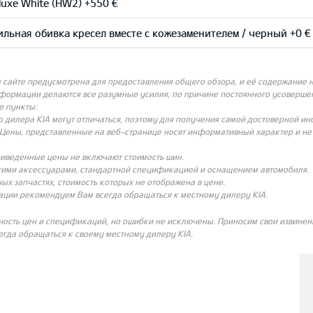
uxe White (HW2) +550 €
ильная обивка кресел вместе с кожезаменителем / черный +0 €
айте предусмотрена для предоставления общего обзора, и её содержание не
нформации делаются все разумные усилия, по причине постоянного усовершен
е пункты:
о дилера KIA могут отличаться, поэтому для получения самой достоверной и
Цены, представленные на веб-странице носят информативный характер и не с
риведенные цены не включают стоимость шин.
угими аксессуарами, стандартной спецификацией и оснащением автомобиля.
ых запчастях, стоимость которых не отображена в цене.
ации рекомендуем Вам всегда обращаться к местному дилеру KIA.
ность цен и спецификаций, но ошибки не исключены. Приносим свои извинени
гда обращаться к своему местному дилеру KIA.