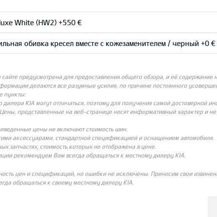
uxe White (HW2) +550 €
ильная обивка кресел вместе с кожезаменителем / черный +0 €
айте предусмотрена для предоставления общего обзора, и её содержание не
нформации делаются все разумные усилия, по причине постоянного усовершен
е пункты:
о дилера KIA могут отличаться, поэтому для получения самой достоверной и
Цены, представленные на веб-странице носят информативный характер и не с
риведенные цены не включают стоимость шин.
угими аксессуарами, стандартной спецификацией и оснащением автомобиля.
ых запчастях, стоимость которых не отображена в цене.
ации рекомендуем Вам всегда обращаться к местному дилеру KIA.
ность цен и спецификаций, но ошибки не исключены. Приносим свои извинени
гда обращаться к своему местному дилеру KIA.