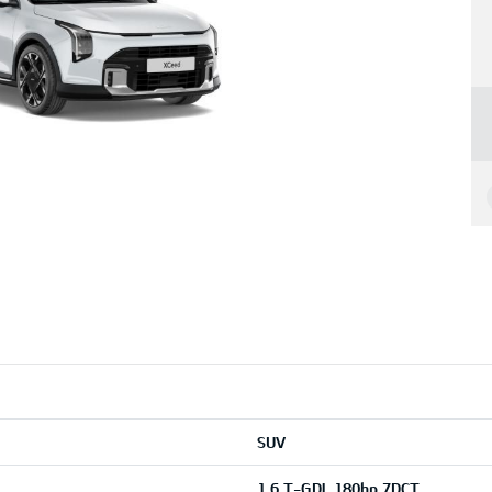
SUV
1,6 T-GDI, 180hp 7DCT