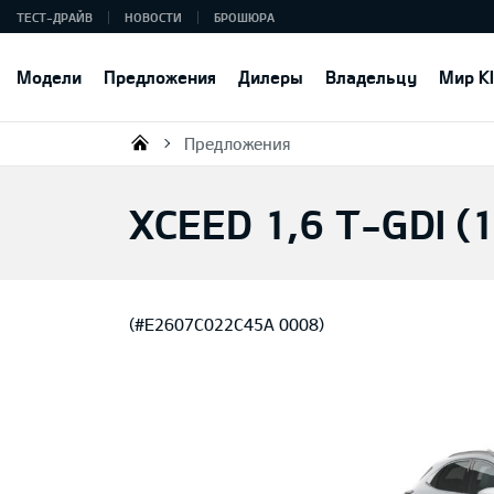
ТЕСТ-ДРАЙВ
НОВОСТИ
БРОШЮРА
Модели
Предложения
Дилеры
Владельцу
Мир K
Предложения
KIA AUTO AS
XCEED 1,6 T-GDI (
(#E2607C022C45A 0008)