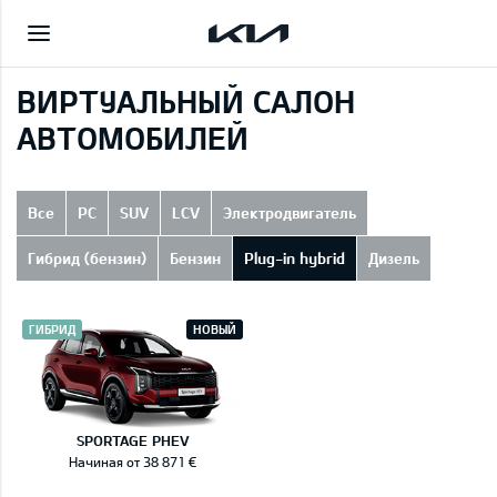
ВИРТУАЛЬНЫЙ САЛОН
АВТОМОБИЛЕЙ
Все
PC
SUV
LCV
Электродвигатель
Гибрид (бензин)
Бензин
Plug-in hybrid
Дизель
ГИБРИД
НОВЫЙ
SPORTAGE PHEV
Начиная от 38 871 €