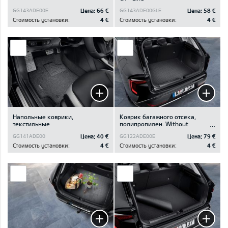
Цена:
66 €
Цена:
58 €
GG143ADE00E
GG143ADE00GLE
Стоимость установки:
4 €
Стоимость установки:
4 €
Напольные коврики,
Коврик багажного отсека,
текстильные
полипропилен. Without
Luggage board/without
Цена:
40 €
Цена:
79 €
GG141ADE00
GG122ADE00E
Subwoofer.
Стоимость установки:
4 €
Стоимость установки:
4 €