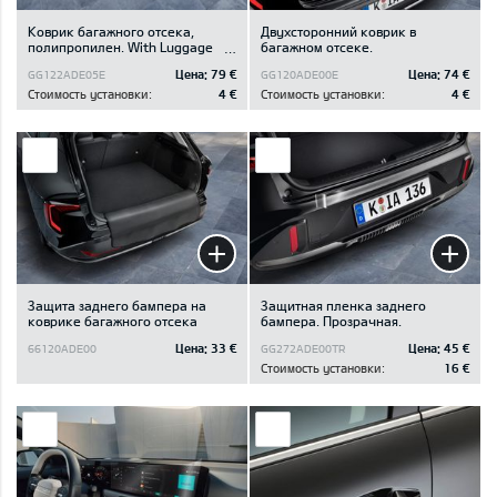
Коврик багажного отсека,
Двухсторонний коврик в
полипропилен. With Luggage
багажном отсеке.
Board / With & Without
Цена:
79 €
Цена:
74 €
GG122ADE05E
GG120ADE00E
Subwoofer
Стоимость установки:
4 €
Стоимость установки:
4 €
Защита заднего бампера на
Защитная пленка заднего
коврике багажного отсека
бампера. Прозрачная.
Цена:
33 €
Цена:
45 €
66120ADE00
GG272ADE00TR
Стоимость установки:
16 €