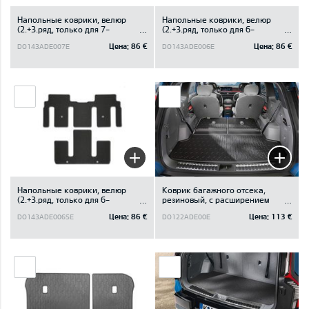
Напольные коврики, велюр
Напольные коврики, велюр
(2.+3.ряд, только для 7-
(2.+3.ряд, только для 6-
местного, Kомплект 4 шт.)
местного неповоротного)
Цена:
86 €
Цена:
86 €
DO143ADE007E
DO143ADE006E
Напольные коврики, велюр
Коврик багажного отсека,
(2.+3.ряд, только для 6-
резиновый, с расширением
местного поворотного
(Для 6 и 7-местных
Цена:
86 €
Цена:
113 €
DO143ADE006SE
DO122ADE00E
устройства)
автомобилей)