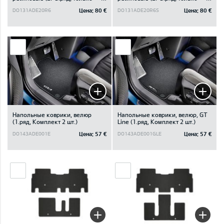
для 6-местного
для 6-местного поворотного
Цена:
80 €
Цена:
80 €
DO131ADE20R6
DO131ADE20R6S
неповоротного)
устройства)
Напольные коврики, велюр
Напольные коврики, велюр, GT
(1.ряд, Kомплект 2 шт.)
Line (1.ряд, Kомплект 2 шт.)
Цена:
57 €
Цена:
57 €
DO143ADE001E
DO143ADE001GLE