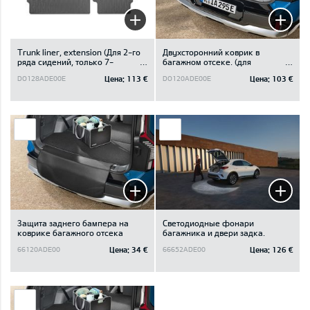
Trunk liner, extension (Для 2-го
Двухсторонний коврик в
ряда сидений, только 7-
багажном отсеке. (для
местный автомобиль.)
моделей с отделением под
Цена:
113 €
Цена:
103 €
DO128ADE00E
DO120ADE00E
полом багажного отсека)
Защита заднего бампера на
Светодиодные фонари
коврике багажного отсека
багажника и двери задка.
Цена:
34 €
Цена:
126 €
66120ADE00
66652ADE00