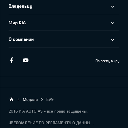
Владельцу
Мир KIA
О компании
Facebook
Youtube
По всему миру
Модели
EV9
KIA AUTO AS
2016 KIA AUTO AS - все права защищены.
УВЕДОМЛЕНИЕ ПО РЕГЛАМЕНТУ О ДАННЫХ "KIA CONNECT "