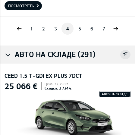
ПОСМОТРЕТЬ
vious
Next
1
2
3
4
5
6
7
АВТО НА СКЛАДЕ (291)
CEED 1,5 T-GDI EX PLUS 7DCT
25 066 €
Цена: 27 790 €
Скидка: 2 724 €
АВТО НА СКЛАДЕ