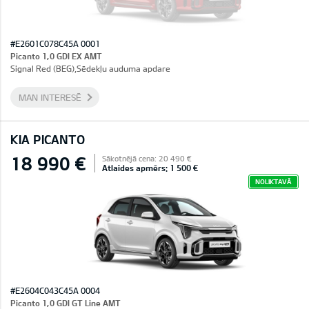
#E2601C078C45A 0001
Picanto 1,0 GDI EX AMT
Signal Red (BEG),Sēdekļu auduma apdare
MAN INTERESĒ
KIA PICANTO
18 990 €
Sākotnējā cena: 20 490 €
Atlaides apmērs: 1 500 €
NOLIKTAVĀ
#E2604C043C45A 0004
Picanto 1,0 GDI GT Line AMT