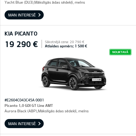
Yacht Blue (DU3),Mākslīgās ādas sēdekļi, melns
MAN INTERESĒ
KIA PICANTO
19 290 €
Sākotnējā cena: 20 790 €
Atlaides apmērs: 1 500 €
NOLIKTAVĀ
#E2604C043C45A 0001
Picanto 1,0 GDI GT Line AMT
Aurora Black (ABP),Mākslīgās ādas sēdekļi, melns
MAN INTERESĒ