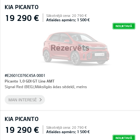
KIA PICANTO
19 290 €
Sākotnējā cena: 20 790 €
Atlaides apmērs: 1 500 €
NOLIKTAVĀ
Rezervēts
#E2601C076C45A 0001
Picanto 1,0 GDI GT Line AMT
Signal Red (BEG),Mākslīgās ādas sēdekļi, melns
MAN INTERESĒ
KIA PICANTO
19 290 €
Sākotnējā cena: 20 790 €
Atlaides apmērs: 1 500 €
NOLIKTAVĀ