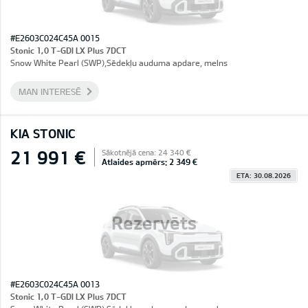
#E2603C024C45A 0015
Stonic 1,0 T-GDI LX Plus 7DCT
Snow White Pearl (SWP),Sēdekļu auduma apdare, melns
MAN INTERESĒ
KIA STONIC
21 991 €
Sākotnējā cena: 24 340 €
Atlaides apmērs: 2 349 €
ETA: 30.08.2026
Rezervēts
#E2603C024C45A 0013
Stonic 1,0 T-GDI LX Plus 7DCT