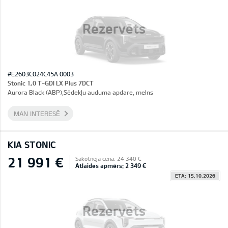
Rezervēts
#E2603C024C45A 0003
Stonic 1,0 T-GDI LX Plus 7DCT
Aurora Black (ABP),Sēdekļu auduma apdare, melns
MAN INTERESĒ
KIA STONIC
21 991 €
Sākotnējā cena: 24 340 €
Atlaides apmērs: 2 349 €
ETA: 15.10.2026
Rezervēts