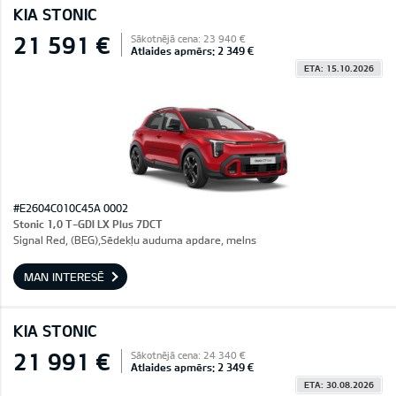
KIA STONIC
21 591 €
Sākotnējā cena: 23 940 €
Atlaides apmērs: 2 349 €
ETA: 15.10.2026
#E2604C010C45A 0002
Stonic 1,0 T-GDI LX Plus 7DCT
Signal Red, (BEG),Sēdekļu auduma apdare, melns
MAN INTERESĒ
KIA STONIC
21 991 €
Sākotnējā cena: 24 340 €
Atlaides apmērs: 2 349 €
ETA: 30.08.2026