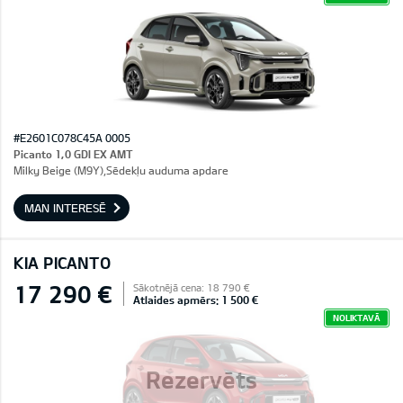
#E2601C078C45A 0005
Picanto 1,0 GDI EX AMT
Milky Beige (M9Y),Sēdekļu auduma apdare
MAN INTERESĒ
KIA PICANTO
17 290 €
Sākotnējā cena: 18 790 €
Atlaides apmērs: 1 500 €
NOLIKTAVĀ
Rezervēts