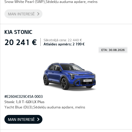
Snow White Pearl (SWP),Sēdekļu auduma apdare, melns
MAN INTERESĒ
KIA STONIC
20 241 €
Sākotnējā cena: 22 440 €
Atlaides apmērs: 2 199 €
ETA: 30.08.2026
#E2604C029C45A 0003
Stonic 1,0 T-GDI LX Plus
Yacht Blue (DU3),Sēdekļu auduma apdare, melns
MAN INTERESĒ