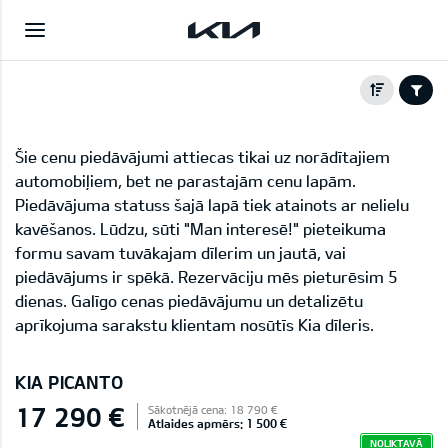
Šie cenu piedāvājumi attiecas tikai uz norādītajiem
automobiļiem, bet ne parastajām cenu lapām.
Piedāvājuma statuss šajā lapā tiek atainots ar nelielu
kavēšanos. Lūdzu, sūti "Man interesē!" pieteikuma
formu savam tuvākajam dīlerim un jautā, vai
piedāvājums ir spēkā. Rezervāciju mēs pieturēsim 5
dienas. Galīgo cenas piedāvājumu un detalizētu
aprīkojuma sarakstu klientam nosūtīs Kia dīleris.
KIA PICANTO
17 290 €
Sākotnējā cena: 18 790 €
Atlaides apmērs: 1 500 €
NOLIKTAVĀ