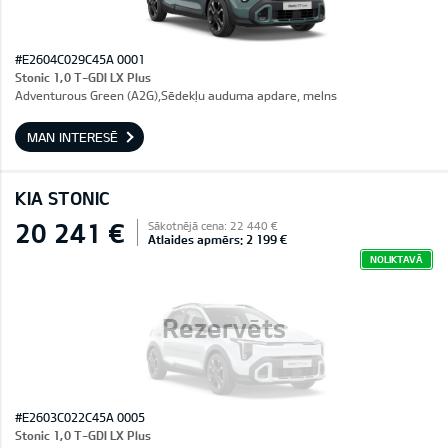
#E2604C029C45A 0001
Stonic 1,0 T-GDI LX Plus
Adventurous Green (A2G),Sēdekļu auduma apdare, melns
MAN INTERESĒ
KIA STONIC
20 241 €
Sākotnējā cena: 22 440 €
Atlaides apmērs: 2 199 €
NOLIKTAVĀ
Rezervēts
#E2603C022C45A 0005
Stonic 1,0 T-GDI LX Plus