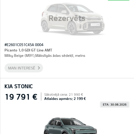
Rezervēts
#E2601C051C45A 0004
Picanto 1,0 GDI GT Line AMT
Milky Beige (M9Y),Mākslīgās ādas sēdekļi, melns
MAN INTERESĒ
KIA STONIC
19 791 €
Sākotnējā cena: 21 990 €
Atlaides apmērs: 2 199 €
ETA: 30.08.2026