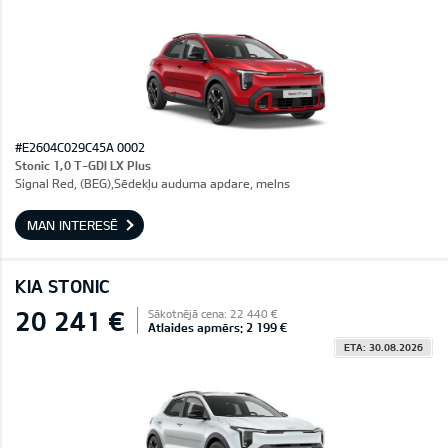
#E2604C029C45A 0002
Stonic 1,0 T-GDI LX Plus
Signal Red, (BEG),Sēdekļu auduma apdare, melns
MAN INTERESĒ
KIA STONIC
20 241 €
Sākotnējā cena: 22 440 €
Atlaides apmērs: 2 199 €
ETA: 30.08.2026