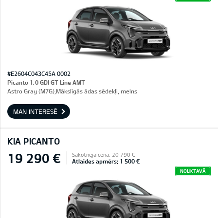
#E2604C043C45A 0002
Picanto 1,0 GDI GT Line AMT
Astro Gray (M7G),Mākslīgās ādas sēdekļi, melns
MAN INTERESĒ
KIA PICANTO
19 290 €
Sākotnējā cena: 20 790 €
Atlaides apmērs: 1 500 €
NOLIKTAVĀ