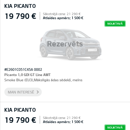
KIA PICANTO
19 790 €
Sākotnējā cena: 21 290 €
Atlaides apmērs: 1 500 €
NOLIKTAVĀ
Rezervēts
#E2601C051C45A 0002
Picanto 1,0 GDI GT Line AMT
Smoke Blue (EU3),Mākslīgās ādas sēdekļi, melns
MAN INTERESĒ
KIA PICANTO
19 790 €
Sākotnējā cena: 21 290 €
Atlaides apmērs: 1 500 €
NOLIKTAVĀ