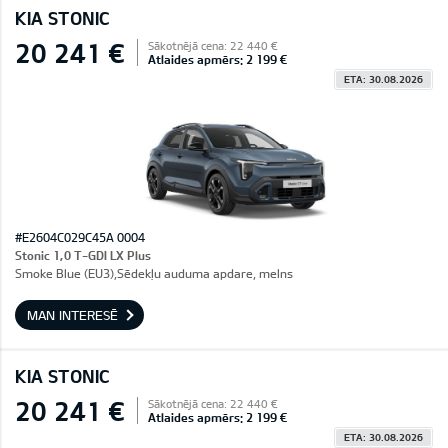
KIA STONIC
20 241 €
Sākotnējā cena: 22 440 €
Atlaides apmērs: 2 199 €
ETA: 30.08.2026
#E2604C029C45A 0004
Stonic 1,0 T-GDI LX Plus
Smoke Blue (EU3),Sēdekļu auduma apdare, melns
MAN INTERESĒ
KIA STONIC
20 241 €
Sākotnējā cena: 22 440 €
Atlaides apmērs: 2 199 €
ETA: 30.08.2026