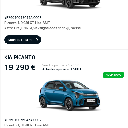
#E2604C043C45A 0003
Picanto 1,0 GDI GT Line AMT
Astro Gray (M7G),Mākslīgās ādas sēdekļi, melns
MAN INTERESĒ
KIA PICANTO
19 290 €
Sākotnējā cena: 20 790 €
Atlaides apmērs: 1 500 €
NOLIKTAVĀ
#E2601C076C45A 0002
Picanto 1,0 GDI GT Line AMT