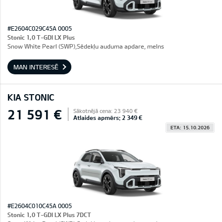
#E2604C029C45A 0005
Stonic 1,0 T-GDI LX Plus
Snow White Pearl (SWP),Sēdekļu auduma apdare, melns
MAN INTERESĒ
KIA STONIC
21 591 €
Sākotnējā cena: 23 940 €
Atlaides apmērs: 2 349 €
ETA: 15.10.2026
#E2604C010C45A 0005
Stonic 1,0 T-GDI LX Plus 7DCT