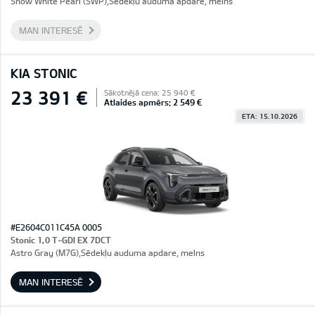
Snow White Pearl (SWP),Sēdekļu auduma apdare, melns
MAN INTERESĒ
KIA STONIC
23 391 €
Sākotnējā cena: 25 940 €
Atlaides apmērs: 2 549 €
ETA: 15.10.2026
#E2604C011C45A 0005
Stonic 1,0 T-GDI EX 7DCT
Astro Gray (M7G),Sēdekļu auduma apdare, melns
MAN INTERESĒ