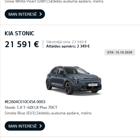
Snow White Pearl (SWP),Sēdekļu auduma apdare, melns
MAN INTERESĒ
KIA STONIC
21 591 €
Sākotnējā cena: 23 940 €
Atlaides apmērs: 2 349 €
ETA: 15.10.2026
#E2604C010C45A 0003
Stonic 1,0 T-GDI LX Plus 7DCT
Smoke Blue (EU3),Sēdekļu auduma apdare, melns
MAN INTERESĒ