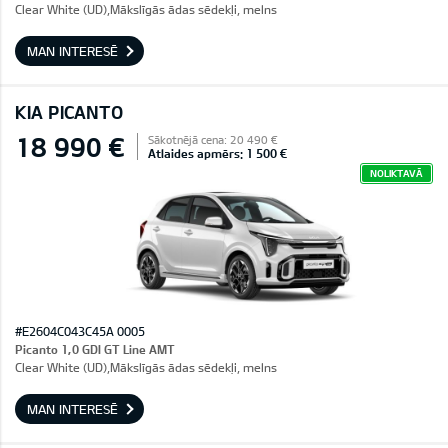
Clear White (UD),Mākslīgās ādas sēdekļi, melns
MAN INTERESĒ
KIA PICANTO
18 990 €
Sākotnējā cena: 20 490 €
Atlaides apmērs: 1 500 €
NOLIKTAVĀ
#E2604C043C45A 0005
Picanto 1,0 GDI GT Line AMT
Clear White (UD),Mākslīgās ādas sēdekļi, melns
MAN INTERESĒ