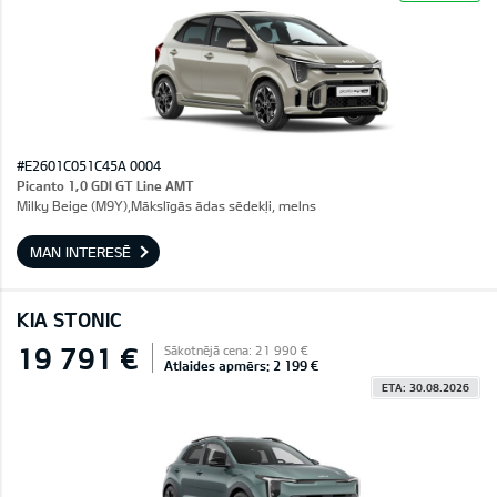
#E2601C051C45A 0004
Picanto 1,0 GDI GT Line AMT
Milky Beige (M9Y),Mākslīgās ādas sēdekļi, melns
MAN INTERESĒ
KIA STONIC
19 791 €
Sākotnējā cena: 21 990 €
Atlaides apmērs: 2 199 €
ETA: 30.08.2026