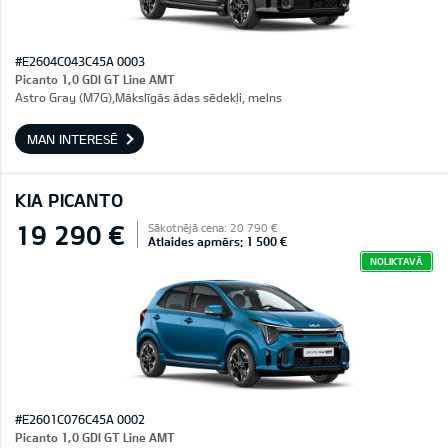
#E2604C043C45A 0003
Picanto 1,0 GDI GT Line AMT
Astro Gray (M7G),Mākslīgās ādas sēdekļi, melns
MAN INTERESĒ
KIA PICANTO
19 290 €
Sākotnējā cena: 20 790 €
Atlaides apmērs: 1 500 €
NOLIKTAVĀ
#E2601C076C45A 0002
Picanto 1,0 GDI GT Line AMT