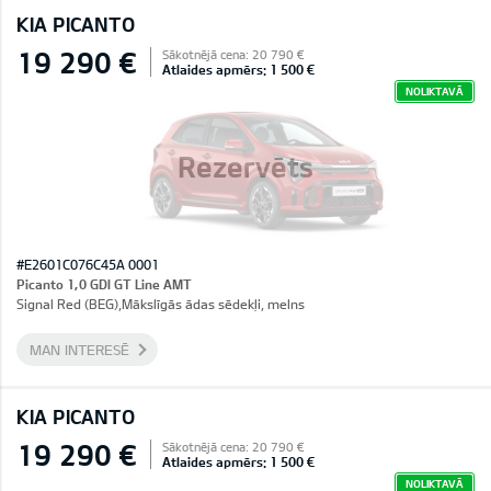
KIA PICANTO
19 290 €
Sākotnējā cena: 20 790 €
Atlaides apmērs: 1 500 €
NOLIKTAVĀ
Rezervēts
#E2601C076C45A 0001
Picanto 1,0 GDI GT Line AMT
Signal Red (BEG),Mākslīgās ādas sēdekļi, melns
MAN INTERESĒ
KIA PICANTO
19 290 €
Sākotnējā cena: 20 790 €
Atlaides apmērs: 1 500 €
NOLIKTAVĀ