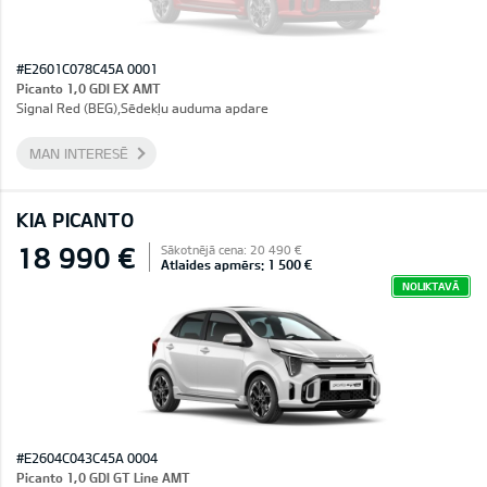
#E2601C078C45A 0001
Picanto 1,0 GDI EX AMT
Signal Red (BEG),Sēdekļu auduma apdare
MAN INTERESĒ
KIA PICANTO
18 990 €
Sākotnējā cena: 20 490 €
Atlaides apmērs: 1 500 €
NOLIKTAVĀ
#E2604C043C45A 0004
Picanto 1,0 GDI GT Line AMT