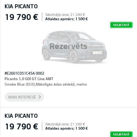
KIA PICANTO
19 790 €
Sākotnējā cena: 21 290 €
Atlaides apmērs: 1 500 €
NOLIKTAVĀ
Rezervēts
#E2601C051C45A 0002
Picanto 1,0 GDI GT Line AMT
Smoke Blue (EU3),Mākslīgās ādas sēdekļi, melns
MAN INTERESĒ
KIA PICANTO
19 790 €
Sākotnējā cena: 21 290 €
Atlaides apmērs: 1 500 €
NOLIKTAVĀ