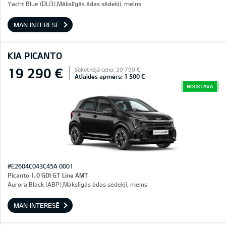
Yacht Blue (DU3),Mākslīgās ādas sēdekļi, melns
MAN INTERESĒ
KIA PICANTO
19 290 €
Sākotnējā cena: 20 790 €
Atlaides apmērs: 1 500 €
NOLIKTAVĀ
#E2604C043C45A 0001
Picanto 1,0 GDI GT Line AMT
Aurora Black (ABP),Mākslīgās ādas sēdekļi, melns
MAN INTERESĒ