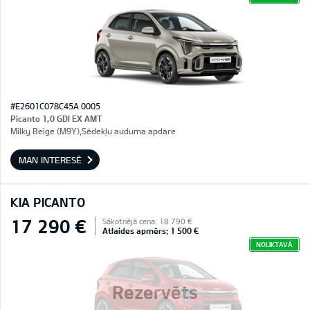
#E2601C078C45A 0005
Picanto 1,0 GDI EX AMT
Milky Beige (M9Y),Sēdekļu auduma apdare
MAN INTERESĒ
KIA PICANTO
17 290 €
Sākotnējā cena: 18 790 €
Atlaides apmērs: 1 500 €
NOLIKTAVĀ
Rezervēts