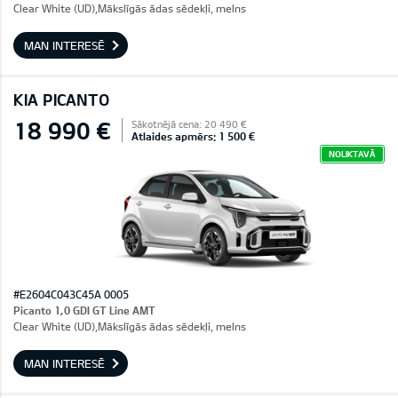
Clear White (UD),Mākslīgās ādas sēdekļi, melns
MAN INTERESĒ
KIA PICANTO
18 990 €
Sākotnējā cena: 20 490 €
Atlaides apmērs: 1 500 €
NOLIKTAVĀ
#E2604C043C45A 0005
Picanto 1,0 GDI GT Line AMT
Clear White (UD),Mākslīgās ādas sēdekļi, melns
MAN INTERESĒ