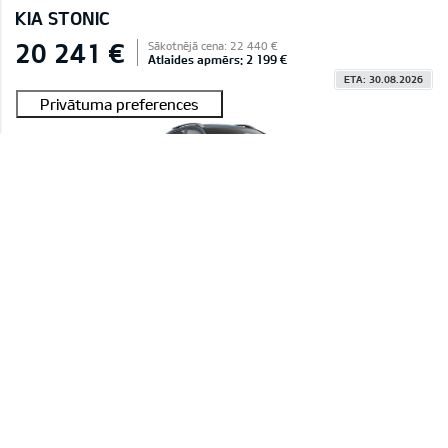
KIA STONIC
20 241 €
Sākotnējā cena: 22 440 €
Atlaides apmērs: 2 199 €
ETA: 30.08.2026
#E2604C029C45A 0004
Stonic 1,0 T-GDI LX Plus
Smoke Blue (EU3),Sēdekļu auduma apdare, melns
MAN INTERESĒ
KIA STONIC
20 241 €
Sākotnējā cena: 22 440 €
Atlaides apmērs: 2 199 €
ETA: 30.08.2026