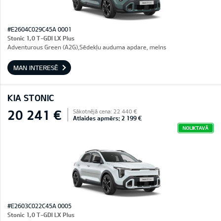
#E2604C029C45A 0001
Stonic 1,0 T-GDI LX Plus
Adventurous Green (A2G),Sēdekļu auduma apdare, melns
MAN INTERESĒ
KIA STONIC
20 241 €
Sākotnējā cena: 22 440 €
Atlaides apmērs: 2 199 €
NOLIKTAVĀ
#E2603C022C45A 0005
Stonic 1,0 T-GDI LX Plus