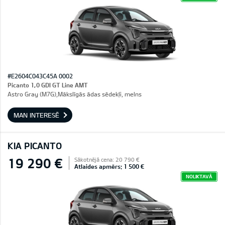
#E2604C043C45A 0002
Picanto 1,0 GDI GT Line AMT
Astro Gray (M7G),Mākslīgās ādas sēdekļi, melns
MAN INTERESĒ
KIA PICANTO
19 290 €
Sākotnējā cena: 20 790 €
Atlaides apmērs: 1 500 €
NOLIKTAVĀ