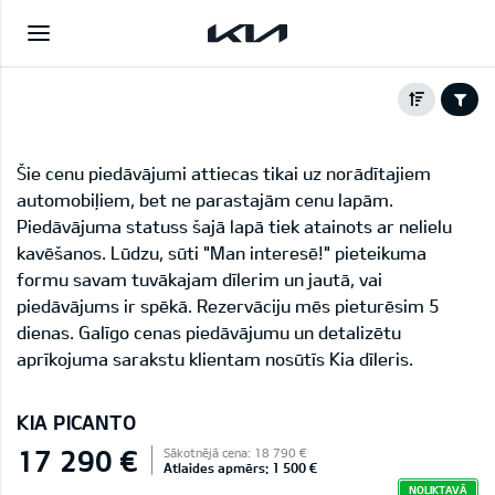
Šie cenu piedāvājumi attiecas tikai uz norādītajiem
automobiļiem, bet ne parastajām cenu lapām.
Piedāvājuma statuss šajā lapā tiek atainots ar nelielu
kavēšanos. Lūdzu, sūti "Man interesē!" pieteikuma
formu savam tuvākajam dīlerim un jautā, vai
piedāvājums ir spēkā. Rezervāciju mēs pieturēsim 5
dienas. Galīgo cenas piedāvājumu un detalizētu
aprīkojuma sarakstu klientam nosūtīs Kia dīleris.
KIA PICANTO
17 290 €
Sākotnējā cena: 18 790 €
Atlaides apmērs: 1 500 €
NOLIKTAVĀ