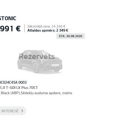
STONIC
 991 €
Sākotnējā cena: 24 340 €
Atlaides apmērs: 2 349 €
ETA: 30.08.2026
Rezervēts
3C024C45A 0003
 1,0 T-GDI LX Plus 7DCT
 Black (ABP),Sēdekļu auduma apdare, melns
 INTERESĒ