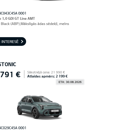
4C043C45A 0001
o 1,0 GDI GT Line AMT
 Black (ABP),Mākslīgās ādas sēdekļi, melns
 INTERESĒ
STONIC
 791 €
Sākotnējā cena: 21 990 €
Atlaides apmērs: 2 199 €
ETA: 30.08.2026
4C029C45A 0001