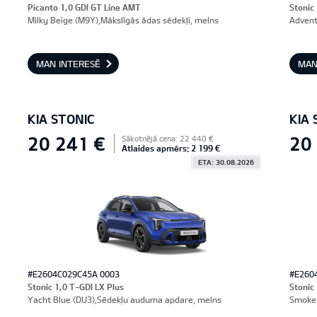
Picanto 1,0 GDI GT Line AMT
Stonic
Milky Beige (M9Y),Mākslīgās ādas sēdekļi, melns
Advent
MAN INTERESĒ
MAN
KIA STONIC
KIA 
20 241 €
20
Sākotnējā cena: 22 440 €
Atlaides apmērs: 2 199 €
ETA: 30.08.2026
#E2604C029C45A 0003
#E260
Stonic 1,0 T-GDI LX Plus
Stonic
Yacht Blue (DU3),Sēdekļu auduma apdare, melns
Smoke 