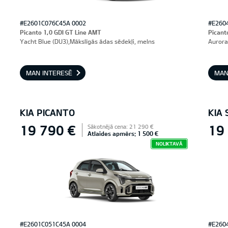
#E2601C076C45A 0002
#E260
Picanto 1,0 GDI GT Line AMT
Picant
Yacht Blue (DU3),Mākslīgās ādas sēdekļi, melns
Aurora
MAN INTERESĒ
MAN
KIA PICANTO
KIA 
19 790 €
19
Sākotnējā cena: 21 290 €
Atlaides apmērs: 1 500 €
NOLIKTAVĀ
#E2601C051C45A 0004
#E260