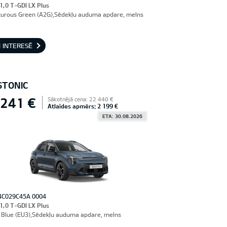
 1,0 T-GDI LX Plus
urous Green (A2G),Sēdekļu auduma apdare, melns
 INTERESĒ
STONIC
 241 €
Sākotnējā cena: 22 440 €
Atlaides apmērs: 2 199 €
ETA: 30.08.2026
4C029C45A 0004
 1,0 T-GDI LX Plus
Blue (EU3),Sēdekļu auduma apdare, melns