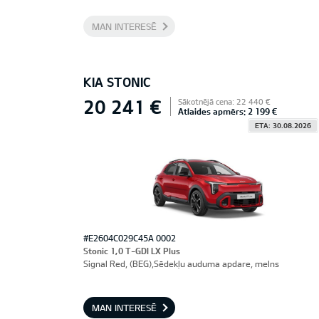
MAN INTERESĒ
KIA STONIC
20 241 €
Sākotnējā cena: 22 440 €
Atlaides apmērs: 2 199 €
ETA: 30.08.2026
#E2604C029C45A 0002
Stonic 1,0 T-GDI LX Plus
Signal Red, (BEG),Sēdekļu auduma apdare, melns
MAN INTERESĒ