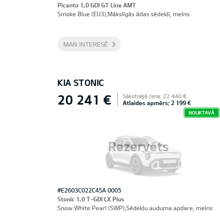
Picanto 1,0 GDI GT Line AMT
Smoke Blue (EU3),Mākslīgās ādas sēdekļi, melns
MAN INTERESĒ
KIA STONIC
20 241 €
Sākotnējā cena: 22 440 €
Atlaides apmērs: 2 199 €
NOLIKTAVĀ
Rezervēts
#E2603C022C45A 0005
Stonic 1,0 T-GDI LX Plus
Snow White Pearl (SWP),Sēdekļu auduma apdare, melns