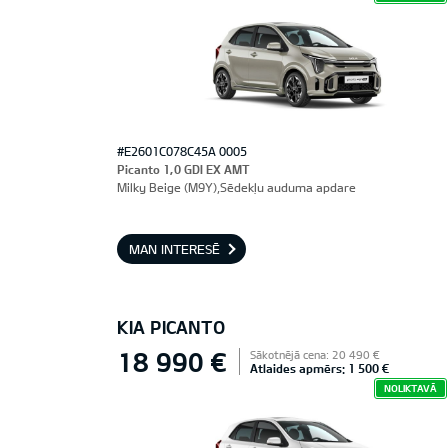
#E2601C078C45A 0005
Picanto 1,0 GDI EX AMT
Milky Beige (M9Y),Sēdekļu auduma apdare
MAN INTERESĒ
KIA PICANTO
18 990 €
Sākotnējā cena: 20 490 €
Atlaides apmērs: 1 500 €
NOLIKTAVĀ