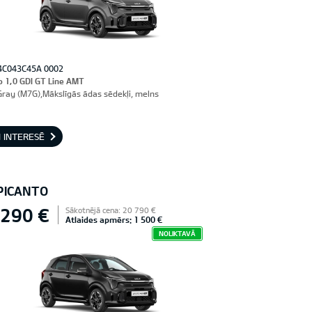
4C043C45A 0002
o 1,0 GDI GT Line AMT
Gray (M7G),Mākslīgās ādas sēdekļi, melns
 INTERESĒ
 PICANTO
 290 €
Sākotnējā cena: 20 790 €
Atlaides apmērs: 1 500 €
NOLIKTAVĀ