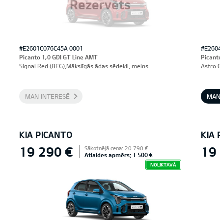
Rezervēts
#E2601C076C45A 0001
#E260
Picanto 1,0 GDI GT Line AMT
Picant
Signal Red (BEG),Mākslīgās ādas sēdekļi, melns
Astro 
MAN INTERESĒ
MAN
KIA PICANTO
KIA
19 290 €
19
Sākotnējā cena: 20 790 €
Atlaides apmērs: 1 500 €
NOLIKTAVĀ