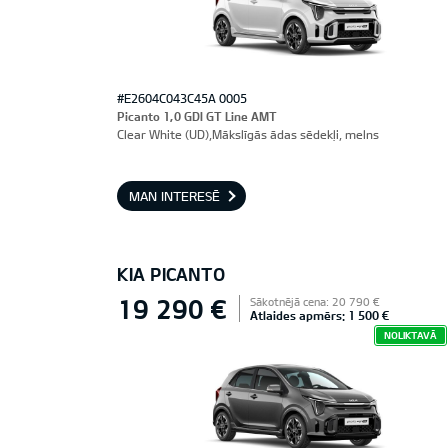
#E2604C043C45A 0005
Picanto 1,0 GDI GT Line AMT
Clear White (UD),Mākslīgās ādas sēdekļi, melns
MAN INTERESĒ
KIA PICANTO
19 290 €
Sākotnējā cena: 20 790 €
Atlaides apmērs: 1 500 €
NOLIKTAVĀ