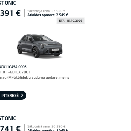
STONIC
 391 €
Sākotnējā cena: 25 940 €
Atlaides apmērs: 2 549 €
ETA: 15.10.2026
4C011C45A 0005
 1,0 T-GDI EX 7DCT
Gray (M7G),Sēdekļu auduma apdare, melns
 INTERESĒ
STONIC
 741 €
Sākotnējā cena: 26 290 €
Atlaides apmērs: 2 549 €