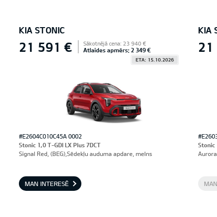
KIA STONIC
KIA 
21 591 €
21
Sākotnējā cena: 23 940 €
Atlaides apmērs: 2 349 €
ETA: 15.10.2026
#E2604C010C45A 0002
#E260
Stonic 1,0 T-GDI LX Plus 7DCT
Stonic
Signal Red, (BEG),Sēdekļu auduma apdare, melns
Aurora
MAN INTERESĒ
MAN