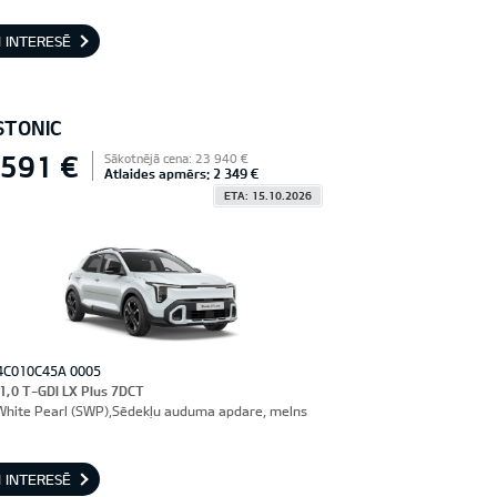
 INTERESĒ
STONIC
 591 €
Sākotnējā cena: 23 940 €
Atlaides apmērs: 2 349 €
ETA: 15.10.2026
4C010C45A 0005
 1,0 T-GDI LX Plus 7DCT
hite Pearl (SWP),Sēdekļu auduma apdare, melns
 INTERESĒ