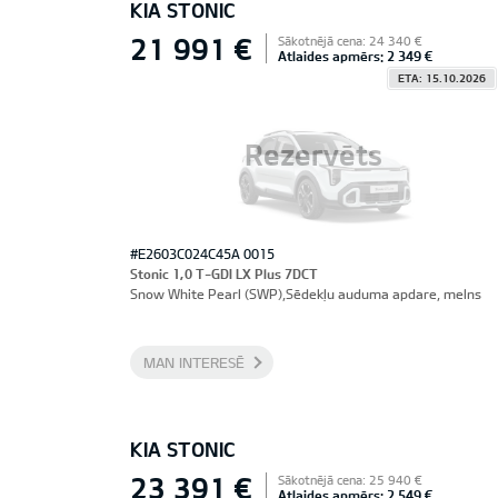
KIA STONIC
21 991 €
Sākotnējā cena: 24 340 €
Atlaides apmērs: 2 349 €
ETA: 15.10.2026
Rezervēts
#E2603C024C45A 0015
Stonic 1,0 T-GDI LX Plus 7DCT
Snow White Pearl (SWP),Sēdekļu auduma apdare, melns
MAN INTERESĒ
KIA STONIC
23 391 €
Sākotnējā cena: 25 940 €
Atlaides apmērs: 2 549 €