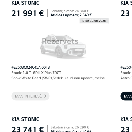
KIA STONIC
KIA 
21 991 €
23
Sākotnējā cena: 24 340 €
Atlaides apmērs: 2 349 €
ETA: 30.08.2026
Rezervēts
#E2603C024C45A 0013
#E260
Stonic 1,0 T-GDI LX Plus 7DCT
Stonic
Snow White Pearl (SWP),Sēdekļu auduma apdare, melns
Astro 
MAN INTERESĒ
MAN
KIA STONIC
KIA 
23 741 €
23
Sākotnējā cena: 26 290 €
Atlaides apmērs: 2 549 €