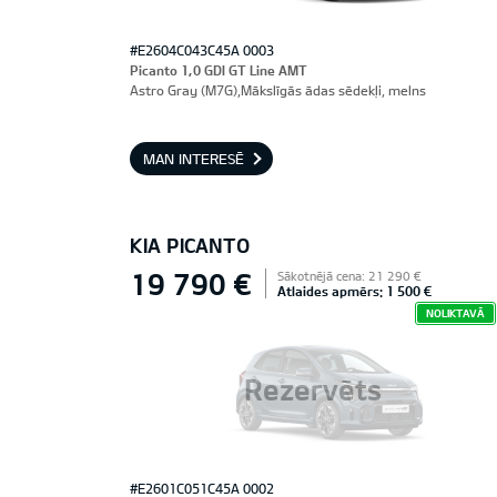
#E2604C043C45A 0003
Picanto 1,0 GDI GT Line AMT
Astro Gray (M7G),Mākslīgās ādas sēdekļi, melns
MAN INTERESĒ
KIA PICANTO
19 790 €
Sākotnējā cena: 21 290 €
Atlaides apmērs: 1 500 €
NOLIKTAVĀ
Rezervēts
#E2601C051C45A 0002