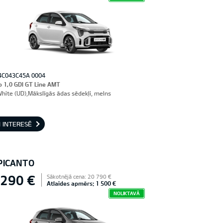
4C043C45A 0004
o 1,0 GDI GT Line AMT
White (UD),Mākslīgās ādas sēdekļi, melns
 INTERESĒ
 PICANTO
 290 €
Sākotnējā cena: 20 790 €
Atlaides apmērs: 1 500 €
NOLIKTAVĀ