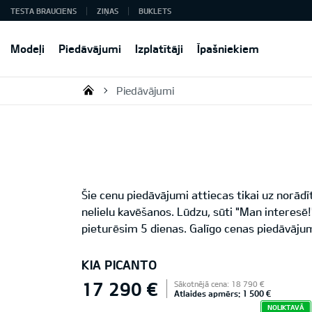
TESTA BRAUCIENS
ZIŅAS
BUKLETS
Modeļi
Piedāvājumi
Izplatītāji
Īpašniekiem
Piedāvājumi
KIA AUTO AS
Šie cenu piedāvājumi attiecas tikai uz norād
nelielu kavēšanos. Lūdzu, sūti "Man interes
pieturēsim 5 dienas. Galīgo cenas piedāvājum
KIA PICANTO
17 290 €
Sākotnējā cena: 18 790 €
Atlaides apmērs: 1 500 €
NOLIKTAVĀ