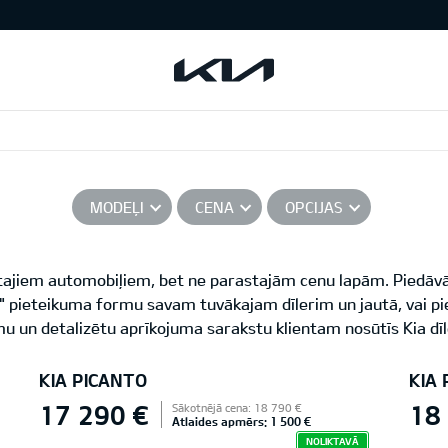
MODEĻI
CENA
OPCIJAS
ītajiem automobiļiem, bet ne parastajām cenu lapām. Piedāvā
ē!" pieteikuma formu savam tuvākajam dīlerim un jautā, vai p
u un detalizētu aprīkojuma sarakstu klientam nosūtīs Kia dīl
KIA PICANTO
KIA
17 290 €
18
Sākotnējā cena: 18 790 €
Atlaides apmērs: 1 500 €
NOLIKTAVĀ