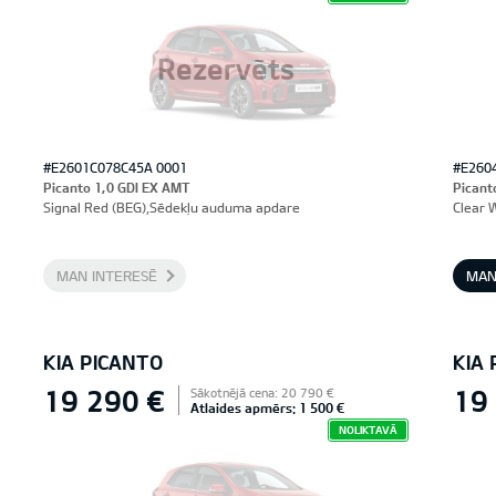
Rezervēts
#E2601C078C45A 0001
#E260
Picanto 1,0 GDI EX AMT
Picant
Signal Red (BEG),Sēdekļu auduma apdare
Clear 
MAN INTERESĒ
MAN
KIA PICANTO
KIA
19 290 €
19
Sākotnējā cena: 20 790 €
Atlaides apmērs: 1 500 €
NOLIKTAVĀ