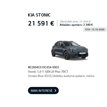
KIA STONIC
21 591 €
Sākotnējā cena: 23 940 €
Atlaides apmērs: 2 349 €
ETA: 15.10.2026
#E2604C010C45A 0003
Stonic 1,0 T-GDI LX Plus 7DCT
Smoke Blue (EU3),Sēdekļu auduma apdare, melns
MAN INTERESĒ