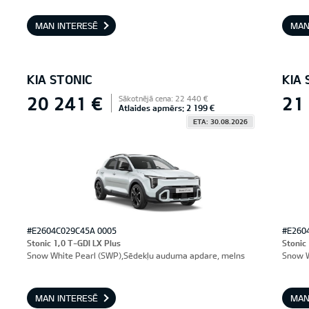
MAN INTERESĒ
MAN
KIA STONIC
KIA 
20 241 €
21
Sākotnējā cena: 22 440 €
Atlaides apmērs: 2 199 €
ETA: 30.08.2026
#E2604C029C45A 0005
#E260
Stonic 1,0 T-GDI LX Plus
Stonic
Snow White Pearl (SWP),Sēdekļu auduma apdare, melns
Snow W
MAN INTERESĒ
MAN