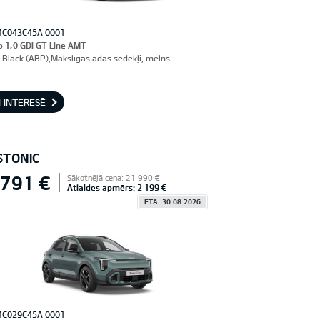
4C043C45A 0001
o 1,0 GDI GT Line AMT
 Black (ABP),Mākslīgās ādas sēdekļi, melns
 INTERESĒ
STONIC
 791 €
Sākotnējā cena: 21 990 €
Atlaides apmērs: 2 199 €
ETA: 30.08.2026
4C029C45A 0001