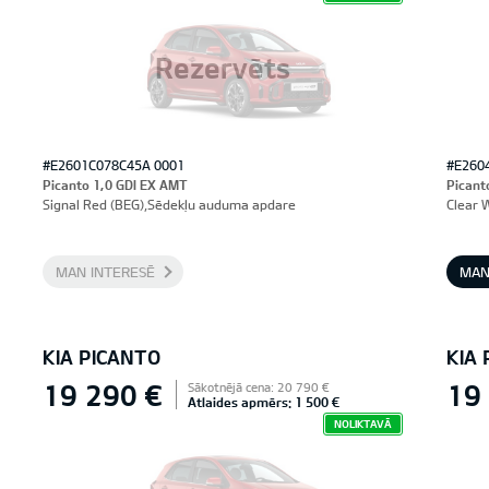
Rezervēts
#E2601C078C45A 0001
#E260
Picanto 1,0 GDI EX AMT
Picant
Signal Red (BEG),Sēdekļu auduma apdare
Clear 
MAN INTERESĒ
MAN
KIA PICANTO
KIA
19 290 €
19
Sākotnējā cena: 20 790 €
Atlaides apmērs: 1 500 €
NOLIKTAVĀ