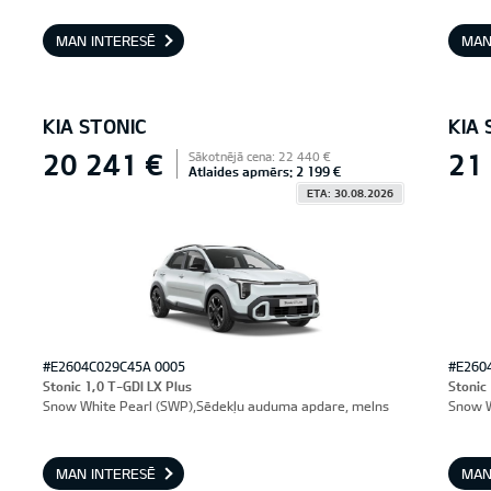
MAN INTERESĒ
MAN
KIA STONIC
KIA 
20 241 €
21
Sākotnējā cena: 22 440 €
Atlaides apmērs: 2 199 €
ETA: 30.08.2026
#E2604C029C45A 0005
#E260
Stonic 1,0 T-GDI LX Plus
Stonic
Snow White Pearl (SWP),Sēdekļu auduma apdare, melns
Snow W
MAN INTERESĒ
MAN