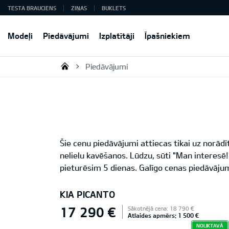
TESTA BRAUCIENS
ZIŅAS
BUKLETS
Modeļi
Piedāvājumi
Izplatītāji
Īpašniekiem
Piedāvājumi
KIA AUTO AS
Šie cenu piedāvājumi attiecas tikai uz norād
nelielu kavēšanos. Lūdzu, sūti "Man interes
pieturēsim 5 dienas. Galīgo cenas piedāvājum
KIA PICANTO
17 290 €
Sākotnējā cena: 18 790 €
Atlaides apmērs: 1 500 €
NOLIKTAVĀ