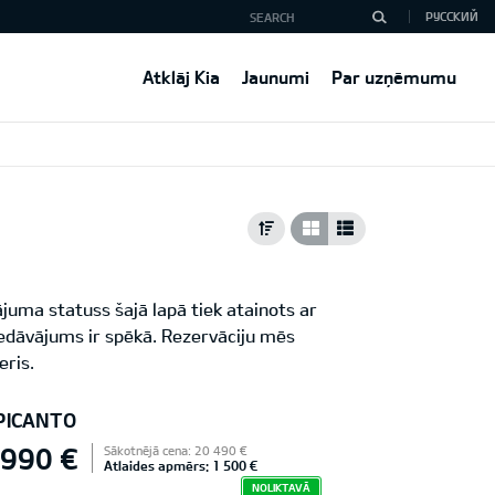
РУССКИЙ
Atklāj Kia
Jaunumi
Par uzņēmumu
juma statuss šajā lapā tiek atainots ar
iedāvājums ir spēkā. Rezervāciju mēs
eris.
 PICANTO
 990 €
Sākotnējā cena: 20 490 €
Atlaides apmērs: 1 500 €
NOLIKTAVĀ