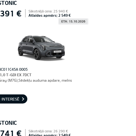
STONIC
 391 €
Sākotnējā cena: 25 940 €
Atlaides apmērs: 2 549 €
ETA: 15.10.2026
4C011C45A 0005
 1,0 T-GDI EX 7DCT
Gray (M7G),Sēdekļu auduma apdare, melns
 INTERESĒ
STONIC
 741 €
Sākotnējā cena: 26 290 €
Atlaides apmērs: 2 549 €