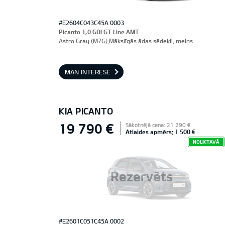
#E2604C043C45A 0003
Picanto 1,0 GDI GT Line AMT
Astro Gray (M7G),Mākslīgās ādas sēdekļi, melns
MAN INTERESĒ
KIA PICANTO
19 790 €
Sākotnējā cena: 21 290 €
Atlaides apmērs: 1 500 €
NOLIKTAVĀ
Rezervēts
#E2601C051C45A 0002