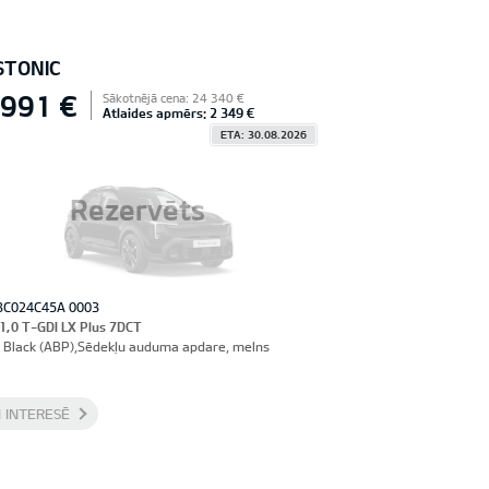
STONIC
 991 €
Sākotnējā cena: 24 340 €
Atlaides apmērs: 2 349 €
ETA: 30.08.2026
Rezervēts
3C024C45A 0003
 1,0 T-GDI LX Plus 7DCT
 Black (ABP),Sēdekļu auduma apdare, melns
 INTERESĒ