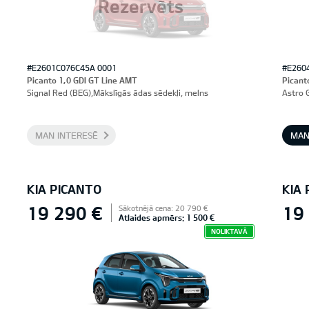
Rezervēts
#E2601C076C45A 0001
#E260
Picanto 1,0 GDI GT Line AMT
Picant
Signal Red (BEG),Mākslīgās ādas sēdekļi, melns
Astro 
MAN INTERESĒ
MAN
KIA PICANTO
KIA
19 290 €
19
Sākotnējā cena: 20 790 €
Atlaides apmērs: 1 500 €
NOLIKTAVĀ