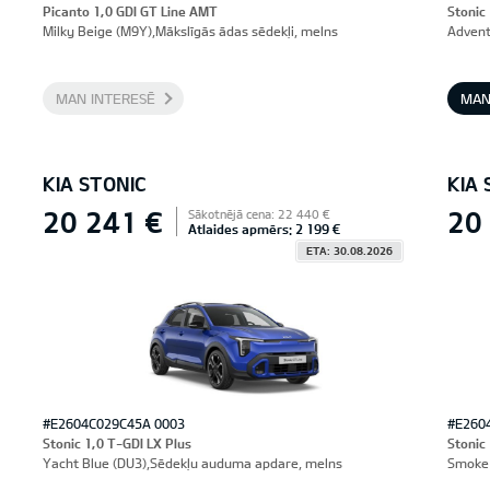
Picanto 1,0 GDI GT Line AMT
Stonic
Milky Beige (M9Y),Mākslīgās ādas sēdekļi, melns
Advent
MAN INTERESĒ
MAN
KIA STONIC
KIA 
20 241 €
20
Sākotnējā cena: 22 440 €
Atlaides apmērs: 2 199 €
ETA: 30.08.2026
#E2604C029C45A 0003
#E260
Stonic 1,0 T-GDI LX Plus
Stonic
Yacht Blue (DU3),Sēdekļu auduma apdare, melns
Smoke 