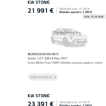
KIA STONIC
21 991 €
Sākotnējā cena: 24 340 €
Atlaides apmērs: 2 349 €
ETA: 15.10.2026
Rezervēts
#E2603C024C45A 0015
Stonic 1,0 T-GDI LX Plus 7DCT
Snow White Pearl (SWP),Sēdekļu auduma apdare, melns
MAN INTERESĒ
KIA STONIC
23 391 €
Sākotnējā cena: 25 940 €
Atlaides apmērs: 2 549 €