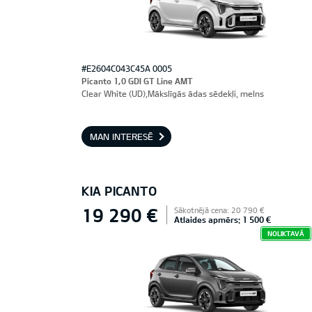
#E2604C043C45A 0005
Picanto 1,0 GDI GT Line AMT
Clear White (UD),Mākslīgās ādas sēdekļi, melns
MAN INTERESĒ
KIA PICANTO
19 290 €
Sākotnējā cena: 20 790 €
Atlaides apmērs: 1 500 €
NOLIKTAVĀ