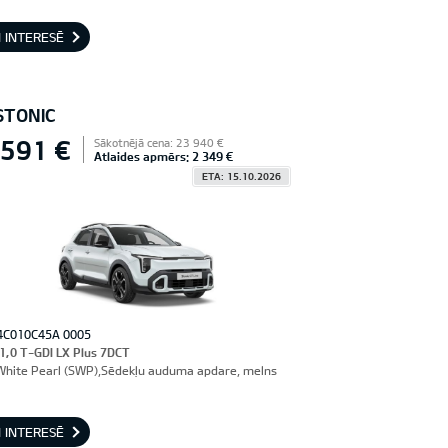
 INTERESĒ
STONIC
 591 €
Sākotnējā cena: 23 940 €
Atlaides apmērs: 2 349 €
ETA: 15.10.2026
4C010C45A 0005
 1,0 T-GDI LX Plus 7DCT
hite Pearl (SWP),Sēdekļu auduma apdare, melns
 INTERESĒ