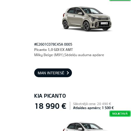
#E2601C078C45A 0005
Picanto 1,0 GDI EX AMT
Milky Beige (M9Y),Sēdekļu auduma apdare
MAN INTERESĒ
KIA PICANTO
18 990 €
Sākotnējā cena: 20 490 €
Atlaides apmērs: 1 500 €
NOLIKTAVĀ