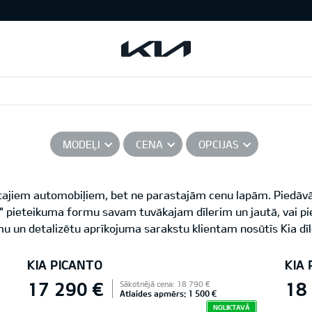
MODEĻI
CENA
OPCIJAS
ītajiem automobiļiem, bet ne parastajām cenu lapām. Piedāvā
ē!" pieteikuma formu savam tuvākajam dīlerim un jautā, vai p
u un detalizētu aprīkojuma sarakstu klientam nosūtīs Kia dīl
KIA PICANTO
KIA
17 290 €
18
Sākotnējā cena: 18 790 €
Atlaides apmērs: 1 500 €
NOLIKTAVĀ