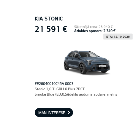
KIA STONIC
21 591 €
Sākotnējā cena: 23 940 €
Atlaides apmērs: 2 349 €
ETA: 15.10.2026
#E2604C010C45A 0003
Stonic 1,0 T-GDI LX Plus 7DCT
Smoke Blue (EU3),Sēdekļu auduma apdare, melns
MAN INTERESĒ