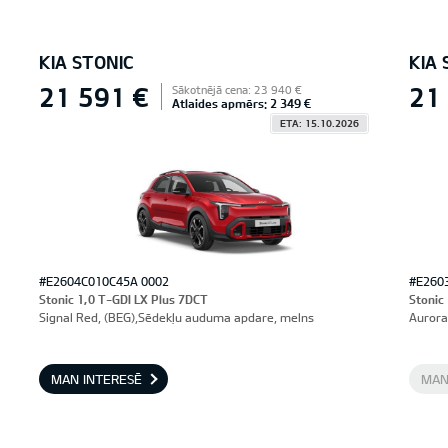
KIA STONIC
KIA 
21 591 €
21
Sākotnējā cena: 23 940 €
Atlaides apmērs: 2 349 €
ETA: 15.10.2026
#E2604C010C45A 0002
#E260
Stonic 1,0 T-GDI LX Plus 7DCT
Stonic
Signal Red, (BEG),Sēdekļu auduma apdare, melns
Aurora
MAN INTERESĒ
MAN