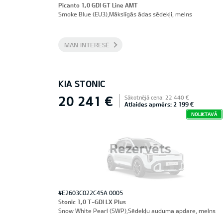
Picanto 1,0 GDI GT Line AMT
Smoke Blue (EU3),Mākslīgās ādas sēdekļi, melns
MAN INTERESĒ
KIA STONIC
20 241 €
Sākotnējā cena: 22 440 €
Atlaides apmērs: 2 199 €
NOLIKTAVĀ
Rezervēts
#E2603C022C45A 0005
Stonic 1,0 T-GDI LX Plus
Snow White Pearl (SWP),Sēdekļu auduma apdare, melns