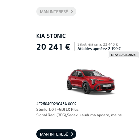
MAN INTERESĒ
KIA STONIC
20 241 €
Sākotnējā cena: 22 440 €
Atlaides apmērs: 2 199 €
ETA: 30.08.2026
#E2604C029C45A 0002
Stonic 1,0 T-GDI LX Plus
Signal Red, (BEG),Sēdekļu auduma apdare, melns
MAN INTERESĒ