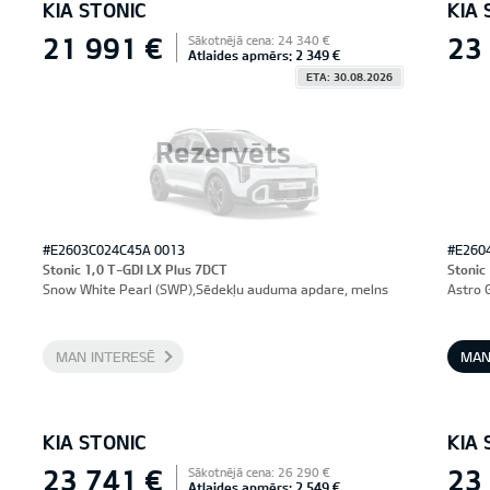
KIA STONIC
KIA 
21 991 €
23
Sākotnējā cena: 24 340 €
Atlaides apmērs: 2 349 €
ETA: 30.08.2026
Rezervēts
#E2603C024C45A 0013
#E260
Stonic 1,0 T-GDI LX Plus 7DCT
Stonic
Snow White Pearl (SWP),Sēdekļu auduma apdare, melns
Astro 
MAN INTERESĒ
MAN
KIA STONIC
KIA 
23 741 €
23
Sākotnējā cena: 26 290 €
Atlaides apmērs: 2 549 €