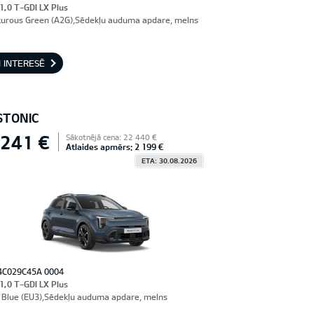
 1,0 T-GDI LX Plus
urous Green (A2G),Sēdekļu auduma apdare, melns
 INTERESĒ
STONIC
 241 €
Sākotnējā cena: 22 440 €
Atlaides apmērs: 2 199 €
ETA: 30.08.2026
4C029C45A 0004
 1,0 T-GDI LX Plus
Blue (EU3),Sēdekļu auduma apdare, melns