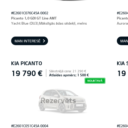
#E2601C076C45A 0002
#E260
Picanto 1,0 GDI GT Line AMT
Picant
Yacht Blue (DU3),Mākslīgās ādas sēdekļi, melns
Aurora
MAN INTERESĒ
MAN
KIA PICANTO
KIA 
19 790 €
19
Sākotnējā cena: 21 290 €
Atlaides apmērs: 1 500 €
NOLIKTAVĀ
Rezervēts
#E2601C051C45A 0004
#E260