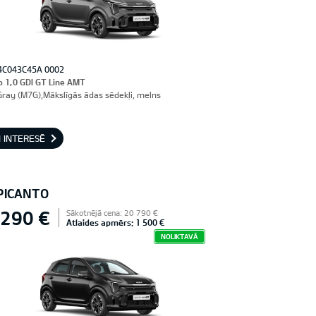
4C043C45A 0002
o 1,0 GDI GT Line AMT
Gray (M7G),Mākslīgās ādas sēdekļi, melns
 INTERESĒ
 PICANTO
 290 €
Sākotnējā cena: 20 790 €
Atlaides apmērs: 1 500 €
NOLIKTAVĀ