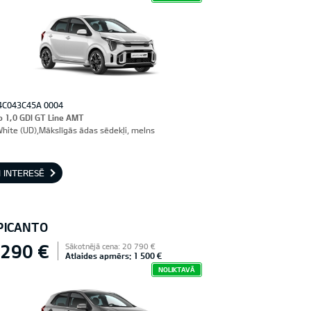
4C043C45A 0004
o 1,0 GDI GT Line AMT
White (UD),Mākslīgās ādas sēdekļi, melns
 INTERESĒ
 PICANTO
 290 €
Sākotnējā cena: 20 790 €
Atlaides apmērs: 1 500 €
NOLIKTAVĀ