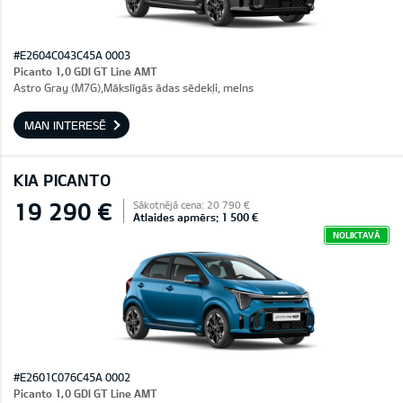
#E2604C043C45A 0003
Picanto 1,0 GDI GT Line AMT
Astro Gray (M7G),Mākslīgās ādas sēdekļi, melns
MAN INTERESĒ
KIA PICANTO
19 290 €
Sākotnējā cena: 20 790 €
Atlaides apmērs: 1 500 €
NOLIKTAVĀ
#E2601C076C45A 0002
Picanto 1,0 GDI GT Line AMT