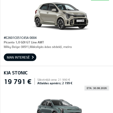
#E2601C051C45A 0004
Picanto 1,0 GDI GT Line AMT
Milky Beige (M9Y),Mākslīgās ādas sēdekļi, melns
MAN INTERESĒ
KIA STONIC
19 791 €
Sākotnējā cena: 21 990 €
Atlaides apmērs: 2 199 €
ETA: 30.08.2026