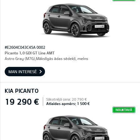
#E2604C043C45A 0002
Picanto 1,0 GDI GT Line AMT
Astro Gray (M7G),Mākslīgās ādas sēdekļi, melns
MAN INTERESĒ
KIA PICANTO
19 290 €
Sākotnējā cena: 20 790 €
Atlaides apmērs: 1 500 €
NOLIKTAVĀ