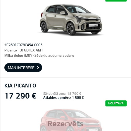
#E2601C078C45A 0005
Picanto 1,0 GDI EX AMT
Milky Beige (M9Y),Sēdekļu auduma apdare
MAN INTERESĒ
KIA PICANTO
17 290 €
Sākotnējā cena: 18 790 €
Atlaides apmērs: 1 500 €
NOLIKTAVĀ
Rezervēts