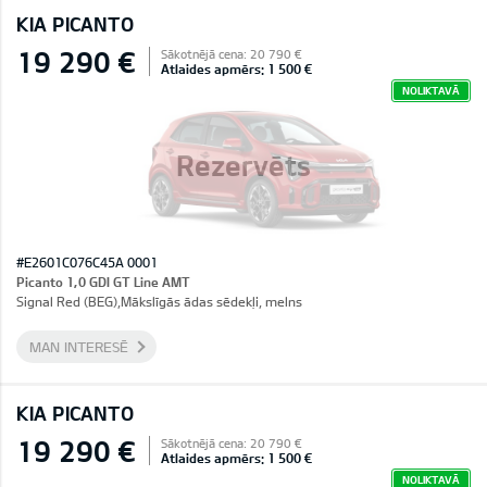
KIA PICANTO
19 290 €
Sākotnējā cena: 20 790 €
Atlaides apmērs: 1 500 €
NOLIKTAVĀ
Rezervēts
#E2601C076C45A 0001
Picanto 1,0 GDI GT Line AMT
Signal Red (BEG),Mākslīgās ādas sēdekļi, melns
MAN INTERESĒ
KIA PICANTO
19 290 €
Sākotnējā cena: 20 790 €
Atlaides apmērs: 1 500 €
NOLIKTAVĀ