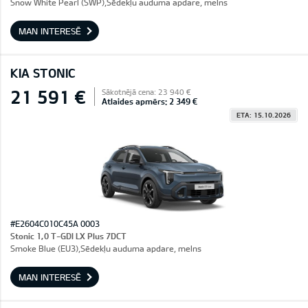
Snow White Pearl (SWP),Sēdekļu auduma apdare, melns
MAN INTERESĒ
KIA STONIC
21 591 €
Sākotnējā cena: 23 940 €
Atlaides apmērs: 2 349 €
ETA: 15.10.2026
#E2604C010C45A 0003
Stonic 1,0 T-GDI LX Plus 7DCT
Smoke Blue (EU3),Sēdekļu auduma apdare, melns
MAN INTERESĒ