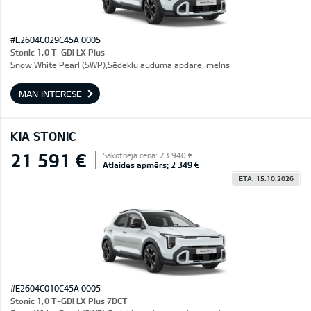
#E2604C029C45A 0005
Stonic 1,0 T-GDI LX Plus
Snow White Pearl (SWP),Sēdekļu auduma apdare, melns
MAN INTERESĒ
KIA STONIC
21 591 €
Sākotnējā cena: 23 940 €
Atlaides apmērs: 2 349 €
ETA: 15.10.2026
#E2604C010C45A 0005
Stonic 1,0 T-GDI LX Plus 7DCT