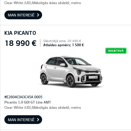
Clear White (UD),Mākslīgās ādas sēdekļi, melns
MAN INTERESĒ
KIA PICANTO
18 990 €
Sākotnējā cena: 20 490 €
Atlaides apmērs: 1 500 €
NOLIKTAVĀ
#E2604C043C45A 0005
Picanto 1,0 GDI GT Line AMT
Clear White (UD),Mākslīgās ādas sēdekļi, melns
MAN INTERESĒ