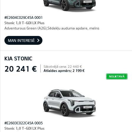
#E2604C029C45A 0001
Stonic 1,0 T-GDI LX Plus
Adventurous Green (A2G),Sēdekļu auduma apdare, melns
MAN INTERESĒ
KIA STONIC
20 241 €
Sākotnējā cena: 22 440 €
Atlaides apmērs: 2 199 €
NOLIKTAVĀ
#E2603C022C45A 0005
Stonic 1,0 T-GDI LX Plus