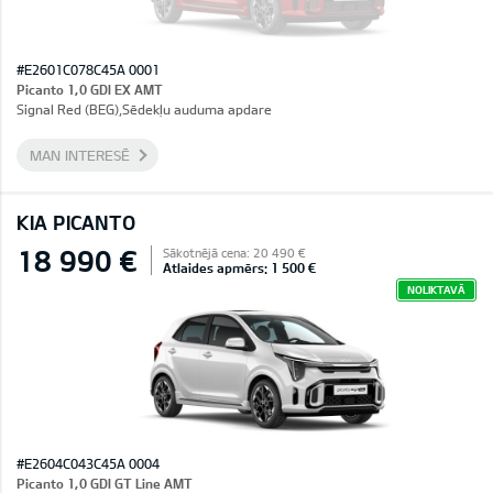
#E2601C078C45A 0001
Picanto 1,0 GDI EX AMT
Signal Red (BEG),Sēdekļu auduma apdare
MAN INTERESĒ
KIA PICANTO
18 990 €
Sākotnējā cena: 20 490 €
Atlaides apmērs: 1 500 €
NOLIKTAVĀ
#E2604C043C45A 0004
Picanto 1,0 GDI GT Line AMT