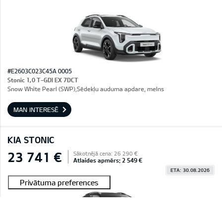
#E2603C023C45A 0005
Stonic 1,0 T-GDI EX 7DCT
Snow White Pearl (SWP),Sēdekļu auduma apdare, melns
MAN INTERESĒ
KIA STONIC
23 741 €
Sākotnējā cena: 26 290 €
Atlaides apmērs: 2 549 €
ETA: 30.08.2026