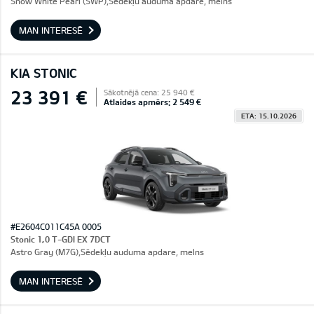
Snow White Pearl (SWP),Sēdekļu auduma apdare, melns
MAN INTERESĒ
KIA STONIC
23 391 €
Sākotnējā cena: 25 940 €
Atlaides apmērs: 2 549 €
ETA: 15.10.2026
#E2604C011C45A 0005
Stonic 1,0 T-GDI EX 7DCT
Astro Gray (M7G),Sēdekļu auduma apdare, melns
MAN INTERESĒ