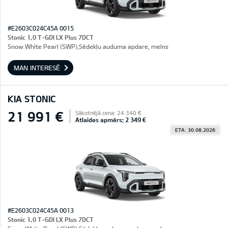
#E2603C024C45A 0015
Stonic 1,0 T-GDI LX Plus 7DCT
Snow White Pearl (SWP),Sēdekļu auduma apdare, melns
MAN INTERESĒ
KIA STONIC
21 991 €
Sākotnējā cena: 24 340 €
Atlaides apmērs: 2 349 €
ETA: 30.08.2026
#E2603C024C45A 0013
Stonic 1,0 T-GDI LX Plus 7DCT