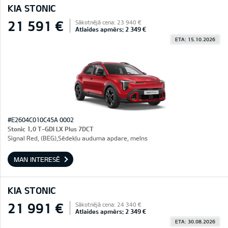
KIA STONIC
21 591 €
Sākotnējā cena: 23 940 €
Atlaides apmērs: 2 349 €
ETA: 15.10.2026
#E2604C010C45A 0002
Stonic 1,0 T-GDI LX Plus 7DCT
Signal Red, (BEG),Sēdekļu auduma apdare, melns
MAN INTERESĒ
KIA STONIC
21 991 €
Sākotnējā cena: 24 340 €
Atlaides apmērs: 2 349 €
ETA: 30.08.2026