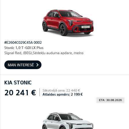
#E2604C029C45A 0002
Stonic 1,0 T-GDI LX Plus
Signal Red, (BEG),Sēdekļu auduma apdare, melns
MAN INTERESĒ
KIA STONIC
20 241 €
Sākotnējā cena: 22 440 €
Atlaides apmērs: 2 199 €
ETA: 30.08.2026