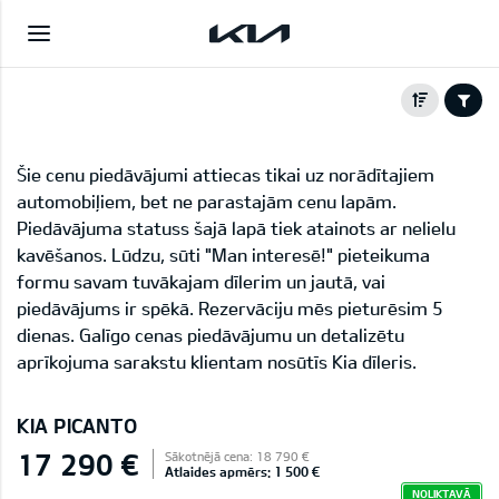
Šie cenu piedāvājumi attiecas tikai uz norādītajiem
automobiļiem, bet ne parastajām cenu lapām.
Piedāvājuma statuss šajā lapā tiek atainots ar nelielu
kavēšanos. Lūdzu, sūti "Man interesē!" pieteikuma
formu savam tuvākajam dīlerim un jautā, vai
piedāvājums ir spēkā. Rezervāciju mēs pieturēsim 5
dienas. Galīgo cenas piedāvājumu un detalizētu
aprīkojuma sarakstu klientam nosūtīs Kia dīleris.
KIA PICANTO
17 290 €
Sākotnējā cena: 18 790 €
Atlaides apmērs: 1 500 €
NOLIKTAVĀ