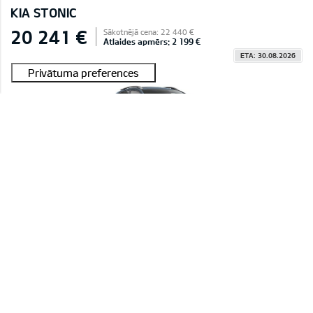
KIA STONIC
20 241 €
Sākotnējā cena: 22 440 €
Atlaides apmērs: 2 199 €
ETA: 30.08.2026
#E2604C029C45A 0004
Stonic 1,0 T-GDI LX Plus
Smoke Blue (EU3),Sēdekļu auduma apdare, melns
MAN INTERESĒ
KIA STONIC
20 241 €
Sākotnējā cena: 22 440 €
Atlaides apmērs: 2 199 €
ETA: 30.08.2026