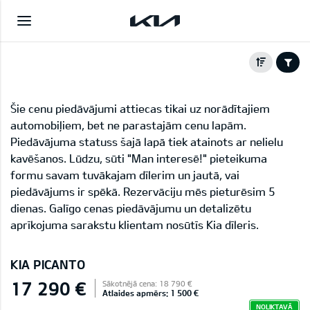
Šie cenu piedāvājumi attiecas tikai uz norādītajiem
automobiļiem, bet ne parastajām cenu lapām.
Piedāvājuma statuss šajā lapā tiek atainots ar nelielu
kavēšanos. Lūdzu, sūti "Man interesē!" pieteikuma
formu savam tuvākajam dīlerim un jautā, vai
piedāvājums ir spēkā. Rezervāciju mēs pieturēsim 5
dienas. Galīgo cenas piedāvājumu un detalizētu
aprīkojuma sarakstu klientam nosūtīs Kia dīleris.
KIA PICANTO
17 290 €
Sākotnējā cena: 18 790 €
Atlaides apmērs: 1 500 €
NOLIKTAVĀ