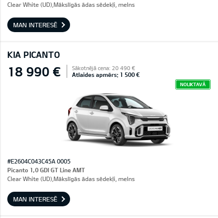
Clear White (UD),Mākslīgās ādas sēdekļi, melns
MAN INTERESĒ
KIA PICANTO
18 990 €
Sākotnējā cena: 20 490 €
Atlaides apmērs: 1 500 €
NOLIKTAVĀ
#E2604C043C45A 0005
Picanto 1,0 GDI GT Line AMT
Clear White (UD),Mākslīgās ādas sēdekļi, melns
MAN INTERESĒ