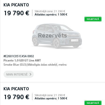
KIA PICANTO
19 790 €
Sākotnējā cena: 21 290 €
Atlaides apmērs: 1 500 €
NOLIKTAVĀ
Rezervēts
#E2601C051C45A 0002
Picanto 1,0 GDI GT Line AMT
Smoke Blue (EU3),Mākslīgās ādas sēdekļi, melns
MAN INTERESĒ
KIA PICANTO
19 790 €
Sākotnējā cena: 21 290 €
Atlaides apmērs: 1 500 €
NOLIKTAVĀ