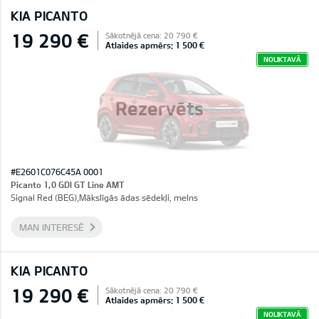
KIA PICANTO
19 290 €
Sākotnējā cena: 20 790 €
Atlaides apmērs: 1 500 €
NOLIKTAVĀ
Rezervēts
#E2601C076C45A 0001
Picanto 1,0 GDI GT Line AMT
Signal Red (BEG),Mākslīgās ādas sēdekļi, melns
MAN INTERESĒ
KIA PICANTO
19 290 €
Sākotnējā cena: 20 790 €
Atlaides apmērs: 1 500 €
NOLIKTAVĀ