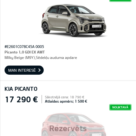
#E2601C078C45A 0005
Picanto 1,0 GDI EX AMT
Milky Beige (M9Y),Sēdekļu auduma apdare
MAN INTERESĒ
KIA PICANTO
17 290 €
Sākotnējā cena: 18 790 €
Atlaides apmērs: 1 500 €
NOLIKTAVĀ
Rezervēts