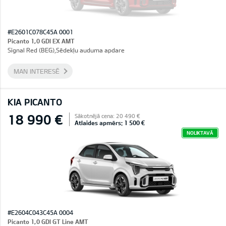
#E2601C078C45A 0001
Picanto 1,0 GDI EX AMT
Signal Red (BEG),Sēdekļu auduma apdare
MAN INTERESĒ
KIA PICANTO
18 990 €
Sākotnējā cena: 20 490 €
Atlaides apmērs: 1 500 €
NOLIKTAVĀ
#E2604C043C45A 0004
Picanto 1,0 GDI GT Line AMT