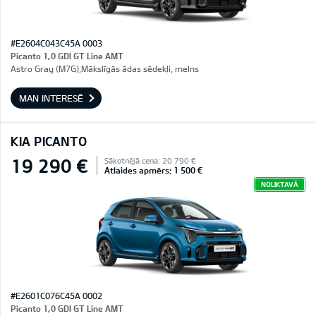
#E2604C043C45A 0003
Picanto 1,0 GDI GT Line AMT
Astro Gray (M7G),Mākslīgās ādas sēdekļi, melns
MAN INTERESĒ
KIA PICANTO
19 290 €
Sākotnējā cena: 20 790 €
Atlaides apmērs: 1 500 €
NOLIKTAVĀ
#E2601C076C45A 0002
Picanto 1,0 GDI GT Line AMT