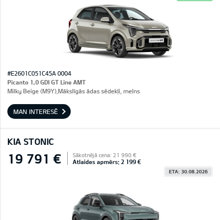
#E2601C051C45A 0004
Picanto 1,0 GDI GT Line AMT
Milky Beige (M9Y),Mākslīgās ādas sēdekļi, melns
MAN INTERESĒ
KIA STONIC
19 791 €
Sākotnējā cena: 21 990 €
Atlaides apmērs: 2 199 €
ETA: 30.08.2026