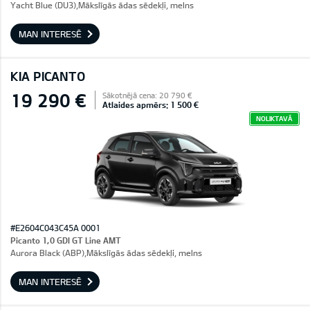
Yacht Blue (DU3),Mākslīgās ādas sēdekļi, melns
MAN INTERESĒ
KIA PICANTO
19 290 €
Sākotnējā cena: 20 790 €
Atlaides apmērs: 1 500 €
NOLIKTAVĀ
#E2604C043C45A 0001
Picanto 1,0 GDI GT Line AMT
Aurora Black (ABP),Mākslīgās ādas sēdekļi, melns
MAN INTERESĒ