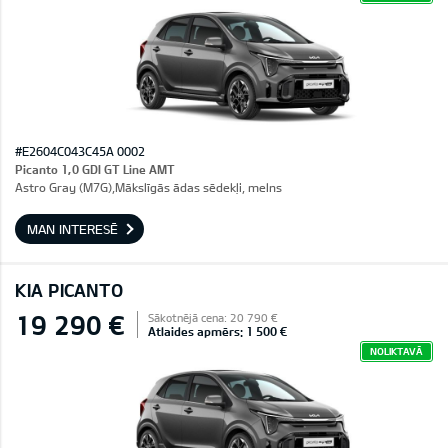
#E2604C043C45A 0002
Picanto 1,0 GDI GT Line AMT
Astro Gray (M7G),Mākslīgās ādas sēdekļi, melns
MAN INTERESĒ
KIA PICANTO
19 290 €
Sākotnējā cena: 20 790 €
Atlaides apmērs: 1 500 €
NOLIKTAVĀ