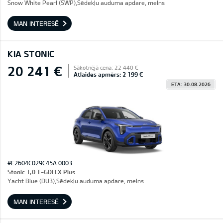
Snow White Pearl (SWP),Sēdekļu auduma apdare, melns
MAN INTERESĒ
KIA STONIC
20 241 €
Sākotnējā cena: 22 440 €
Atlaides apmērs: 2 199 €
ETA: 30.08.2026
#E2604C029C45A 0003
Stonic 1,0 T-GDI LX Plus
Yacht Blue (DU3),Sēdekļu auduma apdare, melns
MAN INTERESĒ