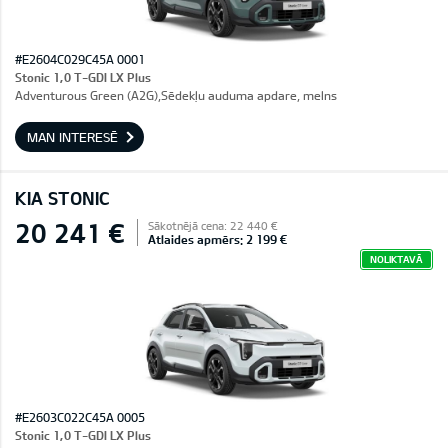
#E2604C029C45A 0001
Stonic 1,0 T-GDI LX Plus
Adventurous Green (A2G),Sēdekļu auduma apdare, melns
MAN INTERESĒ
KIA STONIC
20 241 €
Sākotnējā cena: 22 440 €
Atlaides apmērs: 2 199 €
NOLIKTAVĀ
#E2603C022C45A 0005
Stonic 1,0 T-GDI LX Plus